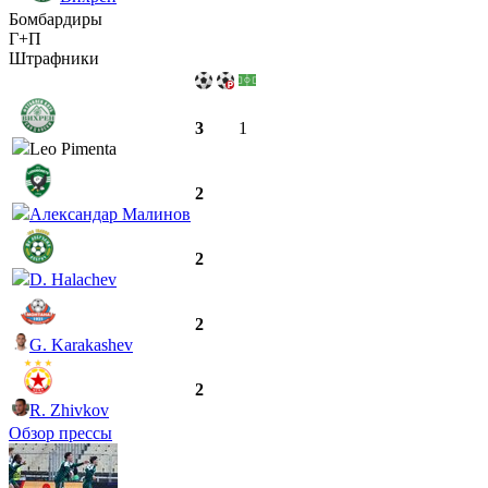
Бомбардиры
Г+П
Штрафники
3
1
Leo Pimenta
2
Александар Малинов
2
D. Halachev
2
G. Karakashev
2
R. Zhivkov
Обзор прессы