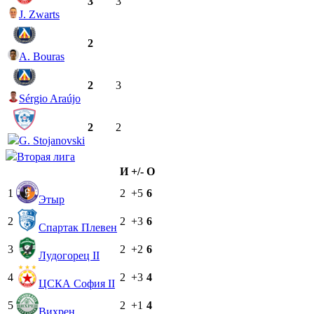
3
3
J. Zwarts
2
A. Bouras
2
3
Sérgio Araújo
2
2
G. Stojanovski
Вторая лига
И
+/-
О
1
2
+5
6
Этыр
2
2
+3
6
Спартак Плевен
3
2
+2
6
Лудогорец II
4
2
+3
4
ЦСКА София II
5
2
+1
4
Вихрен