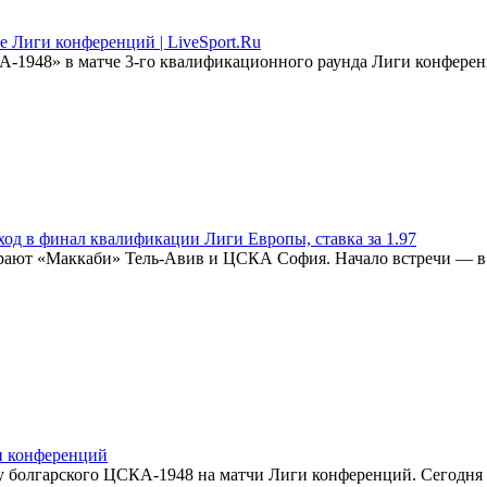
 Лиги конференций | LiveSport.Ru
-1948» в матче 3-го квалификационного раунда Лиги конференц
од в финал квалификации Лиги Европы, ставка за 1.97
грают «Маккаби» Тель-Авив и ЦСКА София. Начало встречи — в 
и конференций
 болгарского ЦСКА-1948 на матчи Лиги конференций. Сегодня к