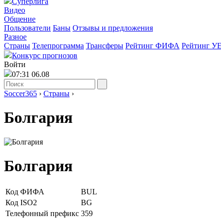
Суперлига
Видео
Общение
Пользователи
Баны
Отзывы и предложения
Разное
Страны
Телепрограмма
Трансферы
Рейтинг ФИФА
Рейтинг У
Конкурс прогнозов
Войти
07:31 06.08
Soccer365
›
Страны
›
Болгария
Болгария
Код ФИФА
BUL
Код ISO2
BG
Телефонный префикс
359