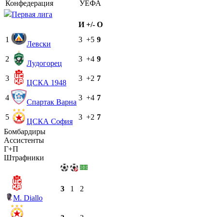
Конфедерация
УЕФА
Первая лига
И
+/-
О
1
3
+5
9
Левски
2
3
+4
9
Лудогорец
3
3
+2
7
ЦСКА 1948
4
3
+4
7
Спартак Варна
5
3
+2
7
ЦСКА София
Бомбардиры
Ассистенты
Г+П
Штрафники
3
1
2
M. Diallo