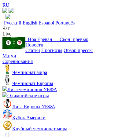
RU
Русский
English
Espanol
Português
Чат
Live
Ноа Ереван ― Сьон: превью
Новости
Статьи
Прогнозы
Обзор прессы
Матчи
Соревнования
Чемпионат мира
Чемпионат Европы
Лига чемпионов УЕФА
Олимпийские игры
Лига Европы УЕФА
Кубок Америки
Клубный чемпионат мира