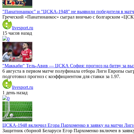
"Панатинаикос" и "ЦСКА-1948" не выявили победителя в матче
Греческий «Панатинаикос» сыграл вничью с болгарским «ЦСКА
livesport.ru
15 часов назад
0
"Маккаби" Тель-Авив — ЦСКА София: прогноз на битву за вых
6 августа в первом матче полуфинала отбора Лиги Европы сы
подготовил прогноз с коэффициентом для ставки за 1.97.
livesport.ru
1 день назад
0
ЦСКА-1948 включил Егора Пархоменко в заявку на матчи Лиг
Защитник сборной Беларуси Егор Пархоменко включен в заявку