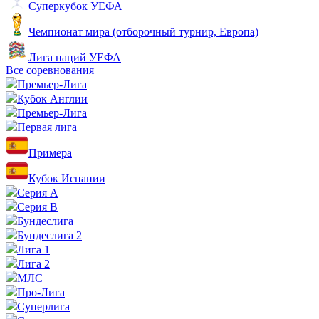
Суперкубок УЕФА
Чемпионат мира (отборочный турнир, Европа)
Лига наций УЕФА
Все соревнования
Премьер-Лига
Кубок Англии
Премьер-Лига
Первая лига
Примера
Кубок Испании
Серия А
Серия B
Бундеслига
Бундеслига 2
Лига 1
Лига 2
МЛС
Про-Лига
Суперлига