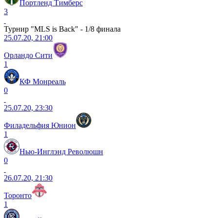
Портленд Тимберс
3
Турнир "MLS is Back" - 1/8 финала
25.07.20, 21:00
Орландо Сити
1
КФ Монреаль
0
25.07.20, 23:30
Филадельфия Юнион
1
Нью-Инглэнд Революшн
0
26.07.20, 21:30
Торонто
1