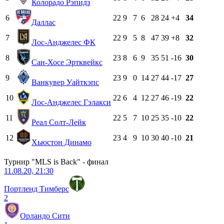
Колорадо Рэпидз
6
22
9
7
6
28
24
+4
34
Даллас
7
22
9
5
8
47
39
+8
32
Лос-Анджелес ФК
8
23
8
6
9
35
51
-16
30
Сан-Хосе Эртквейкс
9
23
9
0
14
27
44
-17
27
Ванкувер Уайткэпс
10
22
6
4
12
27
46
-19
22
Лос-Анджелес Гэлакси
11
22
5
7
10
25
35
-10
22
Реал Солт-Лейк
12
23
4
9
10
30
40
-10
21
Хьюстон Динамо
Турнир "MLS is Back" - финал
11.08.20, 21:30
Портленд Тимберс
2
Орландо Сити