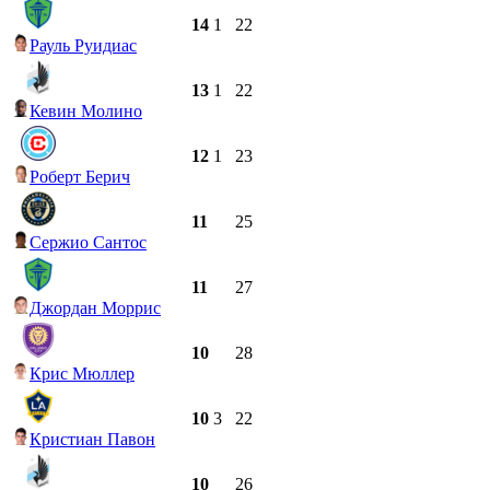
14
1
22
Рауль Руидиас
13
1
22
Кевин Молино
12
1
23
Роберт Берич
11
25
Сержио Сантос
11
27
Джордан Моррис
10
28
Крис Мюллер
10
3
22
Кристиан Павон
10
26