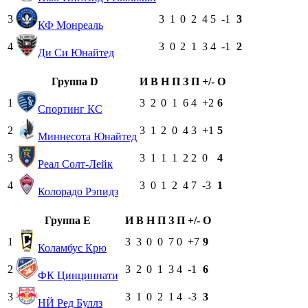
3
3
1
0
2
4
5
-1
3
КФ Монреаль
4
3
0
2
1
3
4
-1
2
Ди Си Юнайтед
Группа D
И
В
Н
П
З
П
+/-
О
1
3
2
0
1
6
4
+2
6
Спортинг КС
2
3
1
2
0
4
3
+1
5
Миннесота Юнайтед
3
3
1
1
1
2
2
0
4
Реал Солт-Лейк
4
3
0
1
2
4
7
-3
1
Колорадо Рэпидз
Группа E
И
В
Н
П
З
П
+/-
О
1
3
3
0
0
7
0
+7
9
Коламбус Крю
2
3
2
0
1
3
4
-1
6
ФК Цинциннати
3
3
1
0
2
1
4
-3
3
НЙ Ред Буллз