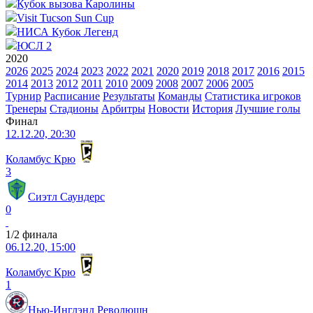
Кубок вызова Каролины
Visit Tucson Sun Cup
НИСА Кубок Легенд
ЮСЛ 2
2020
2026
2025
2024
2023
2022
2021
2020
2019
2018
2017
2016
2015
2014
2013
2012
2011
2010
2009
2008
2007
2006
2005
Турнир
Расписание
Результаты
Команды
Статистика игроков
Тренеры
Стадионы
Арбитры
Новости
История
Лучшие голы
Финал
12.12.20, 20:30
Коламбус Крю
3
Сиэтл Саундерс
0
1/2 финала
06.12.20, 15:00
Коламбус Крю
1
Нью-Инглэнд Революшн