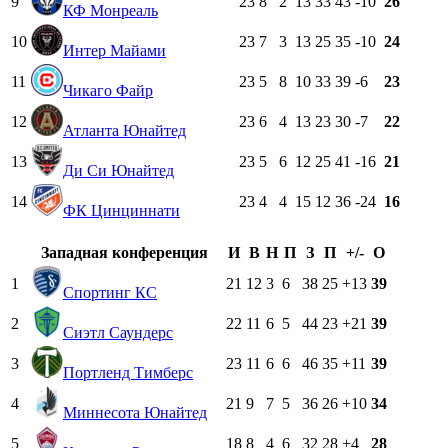
9
23
8
2
13
33
43
-10
26
КФ Монреаль
10
23
7
3
13
25
35
-10
24
Интер Майами
11
23
5
8
10
33
39
-6
23
Чикаго Файр
12
23
6
4
13
23
30
-7
22
Атланта Юнайтед
13
23
5
6
12
25
41
-16
21
Ди Си Юнайтед
14
23
4
4
15
12
36
-24
16
ФК Цинциннати
Западная конференция
И
В
Н
П
З
П
+/-
О
1
21
12
3
6
38
25
+13
39
Спортинг КС
2
22
11
6
5
44
23
+21
39
Сиэтл Саундерс
3
23
11
6
6
46
35
+11
39
Портленд Тимберс
4
21
9
7
5
36
26
+10
34
Миннесота Юнайтед
5
18
8
4
6
32
28
+4
28