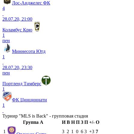
Лос-Анджелес ФК
4
28.07.20, 21:00
Коламбус Крю
1
пен
Миннесота Ютд
1
28.07.20, 23:30
пен
Портленд Тимберс
1
ФК Цинциннати
1
Турнир "MLS is Back" - групповая стадия
Группа A
И
В
Н
П
З
П
+/-
О
1
3
2
1
0
6
3
+3
7