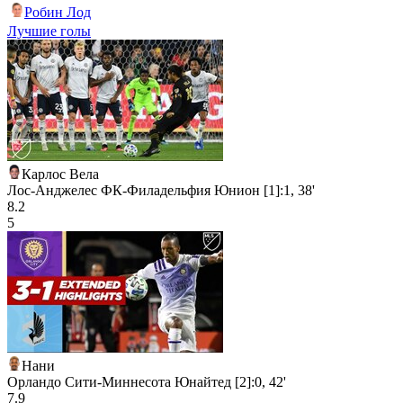
Робин Лод
Лучшие голы
Карлос Вела
Лос-Анджелес ФК-Филадельфия Юнион [1]:1, 38'
8.2
5
Нани
Орландо Сити-Миннесота Юнайтед [2]:0, 42'
7.9