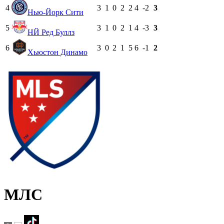
4
3
1
0
2
2
4
-2
3
Нью-Йорк Сити
5
3
1
0
2
1
4
-3
3
НЙ Ред Буллз
6
3
0
2
1
5
6
-1
2
Хьюстон Динамо
МЛС