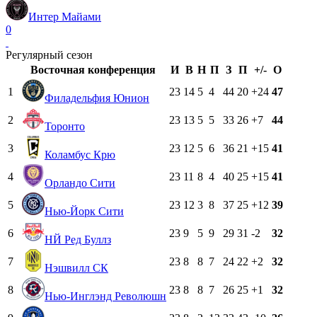
Интер Майами
0
Регулярный сезон
Восточная конференция
И
В
Н
П
З
П
+/-
О
1
23
14
5
4
44
20
+24
47
Филадельфия Юнион
2
23
13
5
5
33
26
+7
44
Торонто
3
23
12
5
6
36
21
+15
41
Коламбус Крю
4
23
11
8
4
40
25
+15
41
Орландо Сити
5
23
12
3
8
37
25
+12
39
Нью-Йорк Сити
6
23
9
5
9
29
31
-2
32
НЙ Ред Буллз
7
23
8
8
7
24
22
+2
32
Нэшвилл СК
8
23
8
8
7
26
25
+1
32
Нью-Инглэнд Революшн