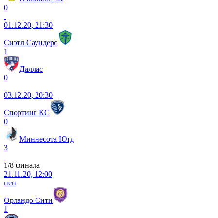
0
01.12.20, 21:30
Сиэтл Саундерс
1
Даллас
0
03.12.20, 20:30
Спортинг КС
0
Миннесота Ютд
3
1/8 финала
21.11.20, 12:00
пен
Орландо Сити
1