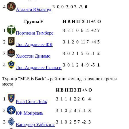
4
3
0
0
3
0
3
-3
0
Атланта Юнайтед
Группа F
И
В
Н
П
З
П
+/-
О
1
3
2
1
0
6
4
+2
7
Портленд Тимберс
2
3
1
2
0
11
7
+4
5
Лос-Анджелес ФК
3
3
0
2
1
5
6
-1
2
Хьюстон Динамо
4
3
0
1
2
4
9
-5
1
Лос-Анджелес Гэлакси
Турнир "MLS is Back" - рейтинг команд, занявших третьи
места
И
В
Н
П
З
П
+/-
О
1
3
1
1
1
2
2
0
4
Реал Солт-Лейк
2
3
1
0
2
4
5
-1
3
КФ Монреаль
3
3
1
0
2
5
7
-2
3
Ванкувер Уайткэпс