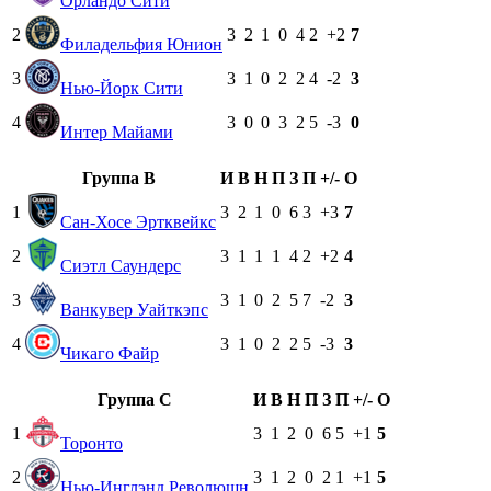
Орландо Сити
2
3
2
1
0
4
2
+2
7
Филадельфия Юнион
3
3
1
0
2
2
4
-2
3
Нью-Йорк Сити
4
3
0
0
3
2
5
-3
0
Интер Майами
Группа B
И
В
Н
П
З
П
+/-
О
1
3
2
1
0
6
3
+3
7
Сан-Хосе Эртквейкс
2
3
1
1
1
4
2
+2
4
Сиэтл Саундерс
3
3
1
0
2
5
7
-2
3
Ванкувер Уайткэпс
4
3
1
0
2
2
5
-3
3
Чикаго Файр
Группа C
И
В
Н
П
З
П
+/-
О
1
3
1
2
0
6
5
+1
5
Торонто
2
3
1
2
0
2
1
+1
5
Нью-Инглэнд Революшн