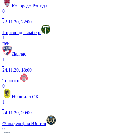
Колорадо Рэпидз
0
22.11.20, 22:00
Портленд Тимберс
1
пен
Даллас
1
24.11.20, 18:00
Торонто
0
Нэшвилл СК
1
24.11.20, 20:00
Филадельфия Юнион
0