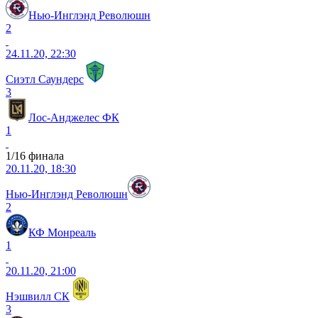
Нью-Инглэнд Революшн
2
24.11.20, 22:30
Сиэтл Саундерс
3
Лос-Анджелес ФК
1
1/16 финала
20.11.20, 18:30
Нью-Инглэнд Революшн
2
КФ Монреаль
1
20.11.20, 21:00
Нэшвилл СК
3