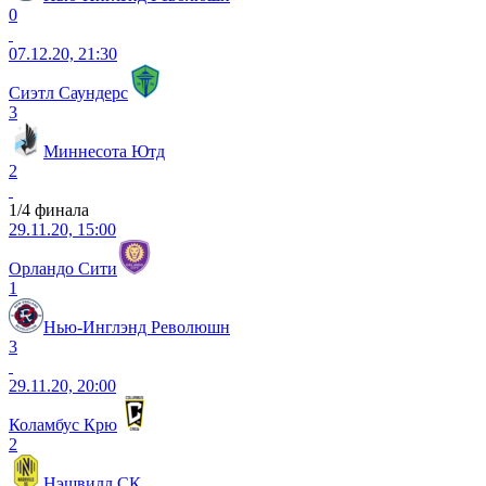
0
07.12.20, 21:30
Сиэтл Саундерс
3
Миннесота Ютд
2
1/4 финала
29.11.20, 15:00
Орландо Сити
1
Нью-Инглэнд Революшн
3
29.11.20, 20:00
Коламбус Крю
2
Нэшвилл СК