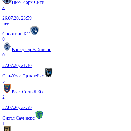
Нью-Йорк Сити
3
26.07.20, 23:59
пен
Спортинг КС
0
Ванкувер Уайткэпс
0
27.07.20, 21:30
Сан-Хосе Эртквейкс
5
Реал Солт-Лейк
2
27.07.20, 23:59
Сиэтл Саундерс
1