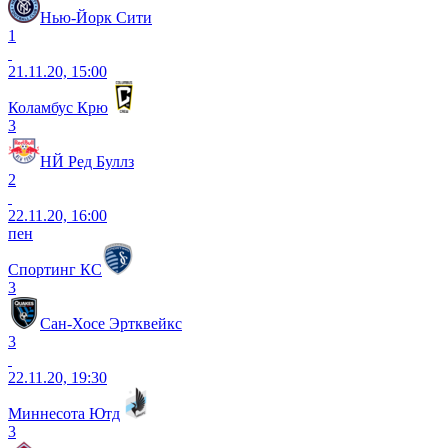
Нью-Йорк Сити
1
21.11.20, 15:00
Коламбус Крю
3
НЙ Ред Буллз
2
22.11.20, 16:00
пен
Спортинг КС
3
Сан-Хосе Эртквейкс
3
22.11.20, 19:30
Миннесота Ютд
3