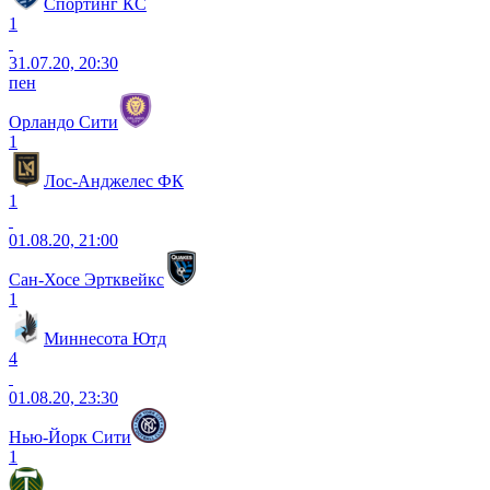
Спортинг КС
1
31.07.20, 20:30
пен
Орландо Сити
1
Лос-Анджелес ФК
1
01.08.20, 21:00
Сан-Хосе Эртквейкс
1
Миннесота Ютд
4
01.08.20, 23:30
Нью-Йорк Сити
1