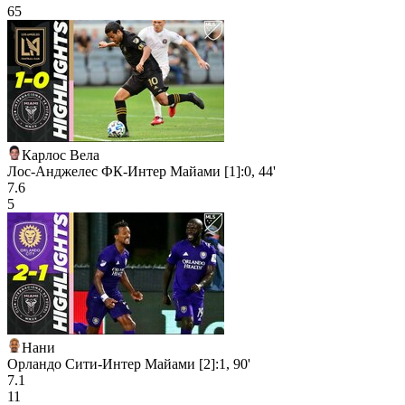
65
Карлос Вела
Лос-Анджелес ФК-Интер Майами [1]:0, 44'
7.6
5
Нани
Орландо Сити-Интер Майами [2]:1, 90'
7.1
11