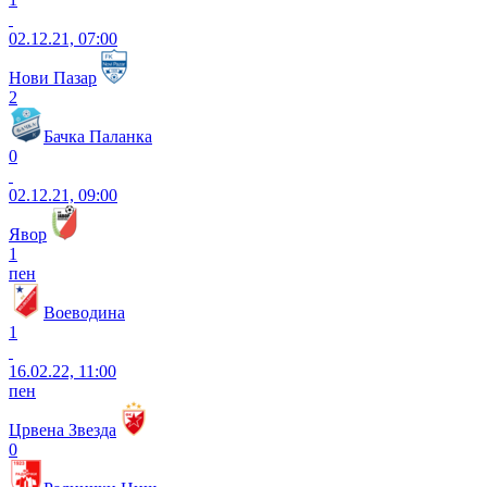
02.12.21, 07:00
Нови Пазар
2
Бачка Паланка
0
02.12.21, 09:00
Явор
1
пен
Воеводина
1
16.02.22, 11:00
пен
Црвена Звезда
0