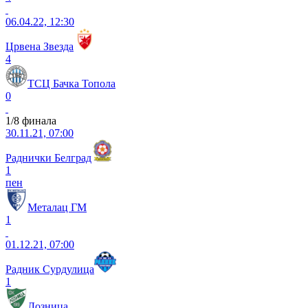
06.04.22, 12:30
Црвена Звезда
4
ТСЦ Бачка Топола
0
1/8 финала
30.11.21, 07:00
Раднички Белград
1
пен
Металац ГМ
1
01.12.21, 07:00
Радник Сурдулица
1
Лозница