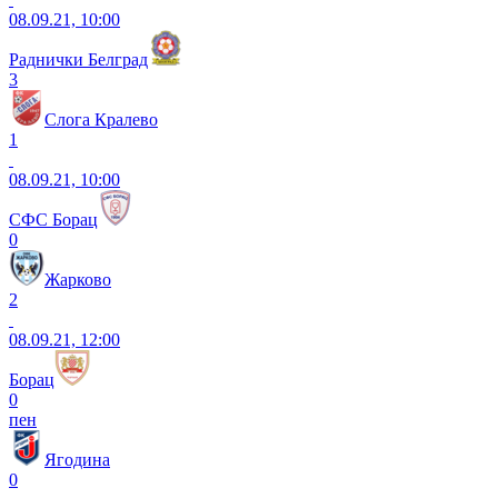
08.09.21, 10:00
Раднички Белград
3
Слога Кралево
1
08.09.21, 10:00
СФС Борац
0
Жарково
2
08.09.21, 12:00
Борац
0
пен
Ягодина
0