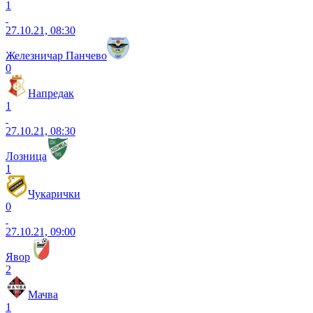
1
27.10.21, 08:30
Железничар Панчево
0
Напредак
1
27.10.21, 08:30
Лозница
1
Чукарички
0
27.10.21, 09:00
Явор
2
Мачва
1