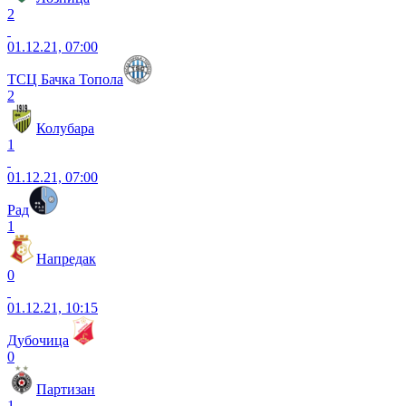
2
01.12.21, 07:00
ТСЦ Бачка Топола
2
Колубара
1
01.12.21, 07:00
Рад
1
Напредак
0
01.12.21, 10:15
Дубочица
0
Партизан
1