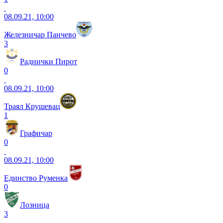
08.09.21, 10:00
Железничар Панчево
3
Раднички Пирот
0
08.09.21, 10:00
Траял Крушевац
1
Графичар
0
08.09.21, 10:00
Единство Руменка
0
Лозница
3