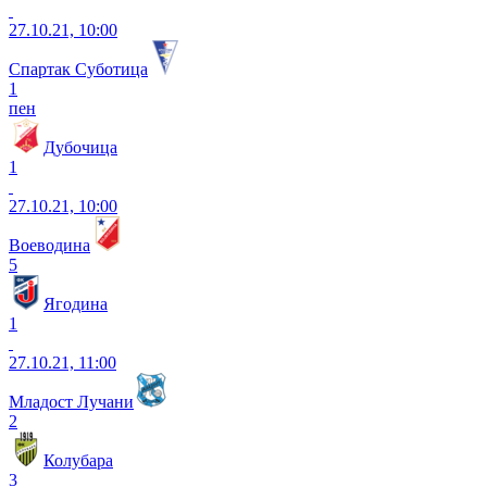
27.10.21, 10:00
Спартак Суботица
1
пен
Дубочица
1
27.10.21, 10:00
Воеводина
5
Ягодина
1
27.10.21, 11:00
Младост Лучани
2
Колубара
3