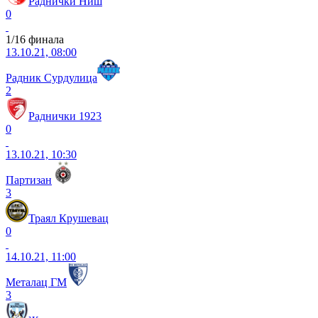
Раднички Ниш
0
1/16 финала
13.10.21, 08:00
Радник Сурдулица
2
Раднички 1923
0
13.10.21, 10:30
Партизан
3
Траял Крушевац
0
14.10.21, 11:00
Металац ГМ
3