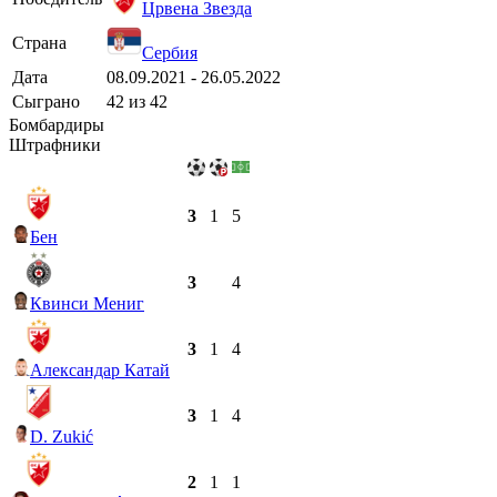
Црвена Звезда
Страна
Сербия
Дата
08.09.2021 - 26.05.2022
Сыграно
42 из 42
Бомбардиры
Штрафники
3
1
5
Бен
3
4
Квинси Мениг
3
1
4
Александар Катай
3
1
4
D. Zukić
2
1
1