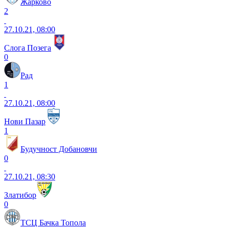
Жарково
2
27.10.21, 08:00
Слога Позега
0
Рад
1
27.10.21, 08:00
Нови Пазар
1
Будучност Добановчи
0
27.10.21, 08:30
Златибор
0
ТСЦ Бачка Топола