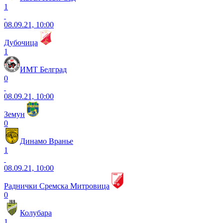
1
08.09.21, 10:00
Дубочица
1
ИМТ Белград
0
08.09.21, 10:00
Земун
0
Динамо Вранье
1
08.09.21, 10:00
Раднички Сремска Митровица
0
Колубара
1