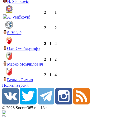
N. Stanković
2
1
A. Veličković
2
2
S. Vukić
2
1
4
Охи Омойжуанфо
2
1
2
Марко Момчилович
2
1
4
Велько Симич
Полная версия
© 2026 Soccer365.ru | 18+