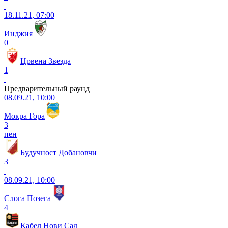
18.11.21, 07:00
Инджия
0
Црвена Звезда
1
Предварительный раунд
08.09.21, 10:00
Мокра Гора
3
пен
Будучност Добановчи
3
08.09.21, 10:00
Слога Позега
4
Кабел Нови Сад