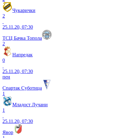
Чукарички
2
25.11.20, 07:30
ТСЦ Бачка Топола
2
Напредак
0
25.11.20, 07:30
пен
Спартак Суботица
1
Младост Лучани
1
25.11.20, 07:30
Явор
1