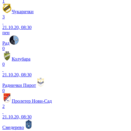
1
Чукарички
3
21.10.20, 08:30
пен
Рад
0
Колубара
0
21.10.20, 08:30
Раднички Пирот
0
Пролетер Нови-Сад
2
21.10.20, 08:30
Смедерево