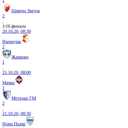
1
Црвена Звезда
2
1/16 финала
20.10.20, 08:30
Напредак
2
Жарково
1
21.10.20, 08:00
Мачва
1
Металац ГМ
2
21.10.20, 08:30
Нови Пазар