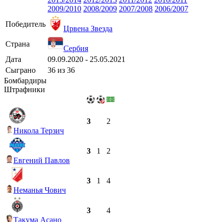
2009/2010
2008/2009
2007/2008
2006/2007
Победитель
Црвена Звезда
Страна
Сербия
Дата
09.09.2020 - 25.05.2021
Сыграно
36 из 36
Бомбардиры
Штрафники
3
2
Никола Терзич
3
1
2
Евгений Павлов
3
1
4
Неманья Чович
3
4
Такума Асано