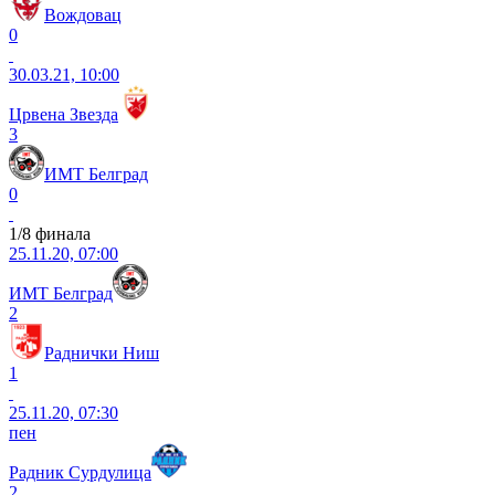
Вождовац
0
30.03.21, 10:00
Црвена Звезда
3
ИМТ Белград
0
1/8 финала
25.11.20, 07:00
ИМТ Белград
2
Раднички Ниш
1
25.11.20, 07:30
пен
Радник Сурдулица
2