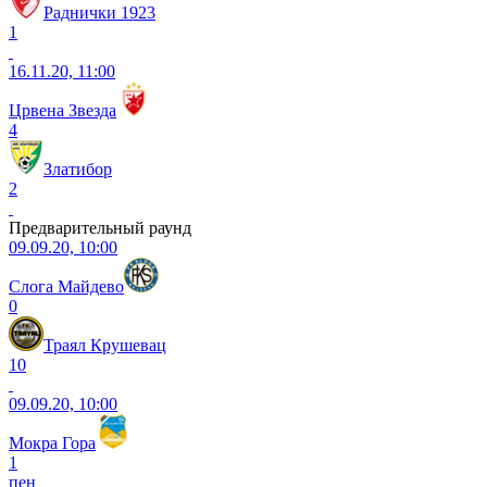
Раднички 1923
1
16.11.20, 11:00
Црвена Звезда
4
Златибор
2
Предварительный раунд
09.09.20, 10:00
Слога Майдево
0
Траял Крушевац
10
09.09.20, 10:00
Мокра Гора
1
пен