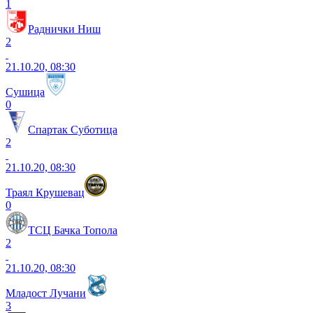
1
Раднички Ниш
2
21.10.20, 08:30
Сушица
0
Спартак Суботица
2
21.10.20, 08:30
Траял Крушевац
0
ТСЦ Бачка Топола
2
21.10.20, 08:30
Младост Лучани
3