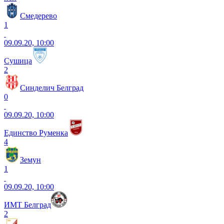
Смедерево
1
09.09.20, 10:00
Сушица
2
Синделич Белград
0
09.09.20, 10:00
Единство Руменка
4
Земун
1
09.09.20, 10:00
ИМТ Белград
2