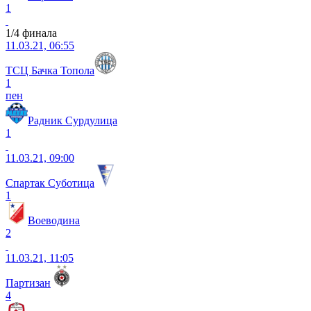
1
1/4 финала
11.03.21, 06:55
ТСЦ Бачка Топола
1
пен
Радник Сурдулица
1
11.03.21, 09:00
Спартак Суботица
1
Воеводина
2
11.03.21, 11:05
Партизан
4