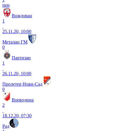
пен
Вождовац
1
25.11.20, 10:00
Металац ГМ
0
Партизан
1
26.11.20, 10:00
Пролетер Нови-Сад
0
Воеводина
2
18.12.20, 07:30
Рад