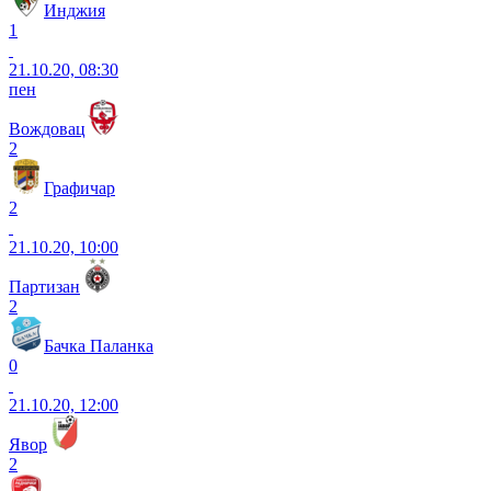
Инджия
1
21.10.20, 08:30
пен
Вождовац
2
Графичар
2
21.10.20, 10:00
Партизан
2
Бачка Паланка
0
21.10.20, 12:00
Явор
2