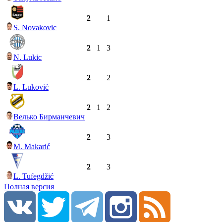
2
1
S. Novakovic
2
1
3
N. Lukic
2
2
L. Luković
2
1
2
Велько Бирманчевич
2
3
M. Makarić
2
3
L. Tufegdžić
Полная версия