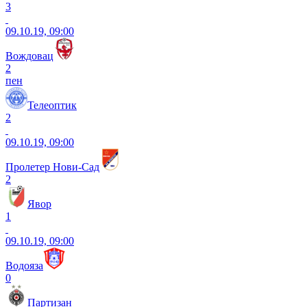
3
09.10.19, 09:00
Вождовац
2
пен
Телеоптик
2
09.10.19, 09:00
Пролетер Нови-Сад
2
Явор
1
09.10.19, 09:00
Водояза
0
Партизан