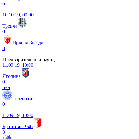
6
10.10.19, 09:00
Трепча
0
Црвена Звезда
8
Предварительный раунд
11.09.19, 10:00
Ягодина
0
пен
Телеоптик
0
11.09.19, 10:00
Братство 1946
3