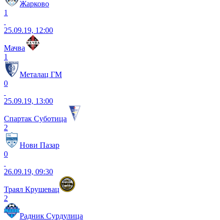
Жарково
1
25.09.19, 12:00
Мачва
1
Металац ГМ
0
25.09.19, 13:00
Спартак Суботица
2
Нови Пазар
0
26.09.19, 09:30
Траял Крушевац
2
Радник Сурдулица