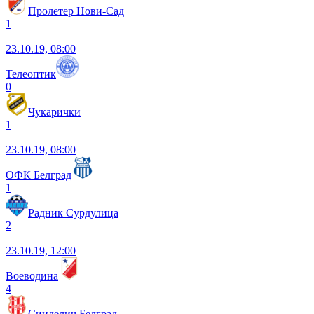
Пролетер Нови-Сад
1
23.10.19, 08:00
Телеоптик
0
Чукарички
1
23.10.19, 08:00
ОФК Белград
1
Радник Сурдулица
2
23.10.19, 12:00
Воеводина
4
Синделич Белград