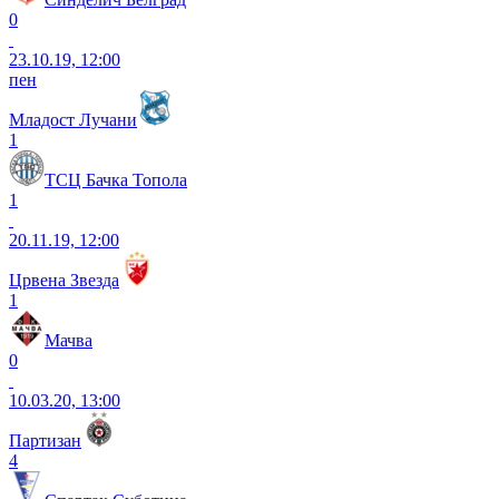
0
23.10.19, 12:00
пен
Младост Лучани
1
ТСЦ Бачка Топола
1
20.11.19, 12:00
Црвена Звезда
1
Мачва
0
10.03.20, 13:00
Партизан
4