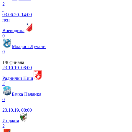
2
03.06.20, 14:00
пен
Воеводина
0
Младост Лучани
0
1/8 финала
23.10.19, 08:00
Раднички Ниш
2
Бачка Паланка
0
23.10.19, 08:00
Инджия
2