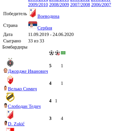
2009/2010
2008/2009
2007/2008
2006/2007
Победитель
Воеводина
Страна
Сербия
Дата
11.09.2019 - 24.06.2020
Сыграно
33 из 33
Бомбардиры
5
1
Джордже Иванович
4
1
Велько Симич
4
1
Слободан Тедич
3
4
D. Zukić