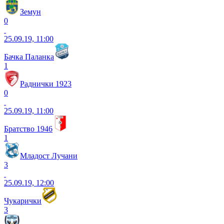
Земун
0
25.09.19, 11:00
Бачка Паланка
1
Раднички 1923
0
25.09.19, 11:00
Братство 1946
1
Младост Лучани
3
25.09.19, 12:00
Чукарички
3