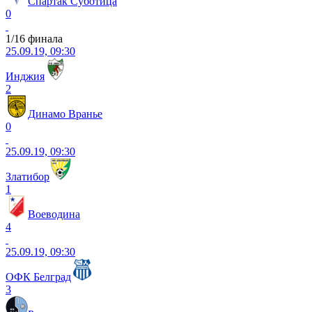
Спартак Суботица
0
1/16 финала
25.09.19, 09:30
Инджия
2
Динамо Вранье
0
25.09.19, 09:30
Златибор
1
Воеводина
4
25.09.19, 09:30
ОФК Белград
3