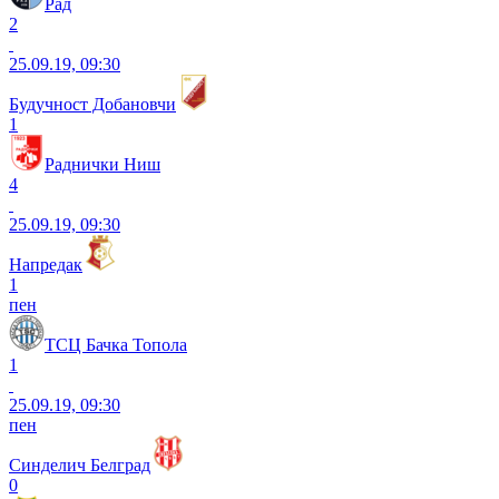
Рад
2
25.09.19, 09:30
Будучност Добановчи
1
Раднички Ниш
4
25.09.19, 09:30
Напредак
1
пен
ТСЦ Бачка Топола
1
25.09.19, 09:30
пен
Синделич Белград
0