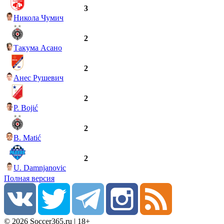
3
Никола Чумич
2
Такума Асано
2
Анес Рушевич
2
P. Bojić
2
B. Matić
2
U. Damnjanovic
Полная версия
© 2026 Soccer365.ru | 18+