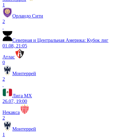
1
Орландо Сити
2
Северная и Центральная Америка: Кубок лиг
01.08, 21:05
Атлас
0
Монтеррей
2
Лига МХ
26.07, 19:00
Некакса
2
Монтеррей
1