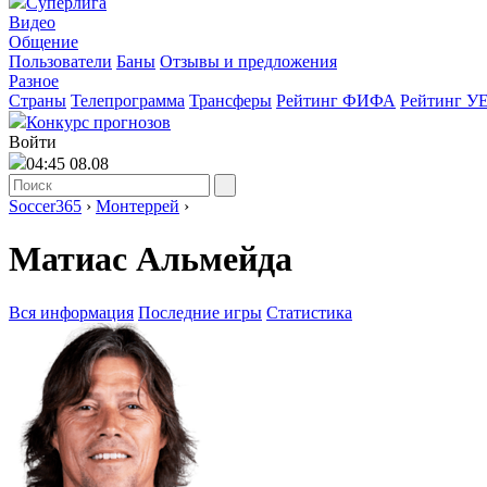
Суперлига
Видео
Общение
Пользователи
Баны
Отзывы и предложения
Разное
Страны
Телепрограмма
Трансферы
Рейтинг ФИФА
Рейтинг У
Конкурс прогнозов
Войти
04:45 08.08
Soccer365
›
Монтеррей
›
Матиас Альмейда
Вся информация
Последние игры
Статистика