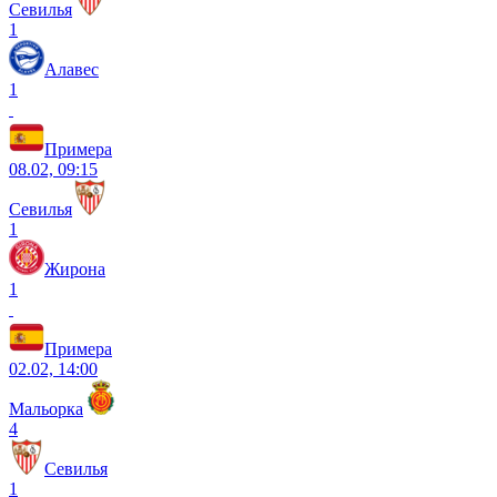
Севилья
1
Алавес
1
Примера
08.02, 09:15
Севилья
1
Жирона
1
Примера
02.02, 14:00
Мальорка
4
Севилья
1