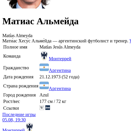
Матиас Альмейда
Matías Almeyda
Мати́ас Хесу́с Альме́йда — аргентинский футболист и тренер.
Полное имя
Matías Jesús Almeyda
Команда
Монтеррей
Гражданство
Аргентина
Дата рождения
21.12.1973 (52 года)
Страна рождения
Аргентина
Город рождения
Azul
Рост/вес
177 см / 72 кг
Ссылки
Последние игры
05.08, 19:30
Монтеррей