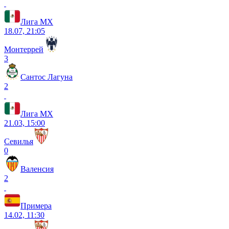
Лига МХ
18.07, 21:05
Монтеррей
3
Сантос Лагуна
2
Лига МХ
21.03, 15:00
Севилья
0
Валенсия
2
Примера
14.02, 11:30