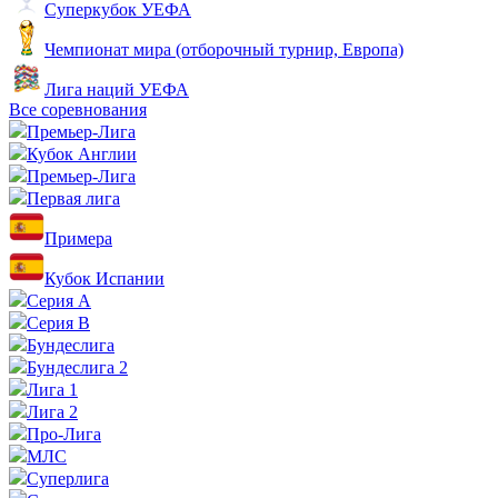
Суперкубок УЕФА
Чемпионат мира (отборочный турнир, Европа)
Лига наций УЕФА
Все соревнования
Премьер-Лига
Кубок Англии
Премьер-Лига
Первая лига
Примера
Кубок Испании
Серия А
Серия B
Бундеслига
Бундеслига 2
Лига 1
Лига 2
Про-Лига
МЛС
Суперлига