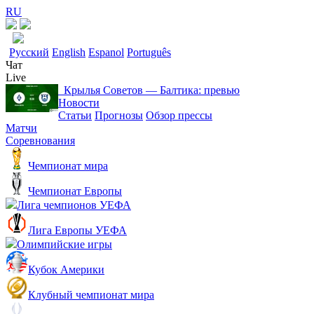
RU
Русский
English
Espanol
Português
Чат
Live
Крылья Советов ― Балтика: превью
Новости
Статьи
Прогнозы
Обзор прессы
Матчи
Соревнования
Чемпионат мира
Чемпионат Европы
Лига чемпионов УЕФА
Лига Европы УЕФА
Олимпийские игры
Кубок Америки
Клубный чемпионат мира