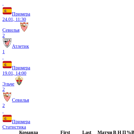
Примера
24.01, 11:30
Севилья
2
Атлетик
1
Примера
19.01, 14:00
Эльче
2
Севилья
2
Примера
Статистика
Команда
First
Last
Матчи
В
Н
П
%