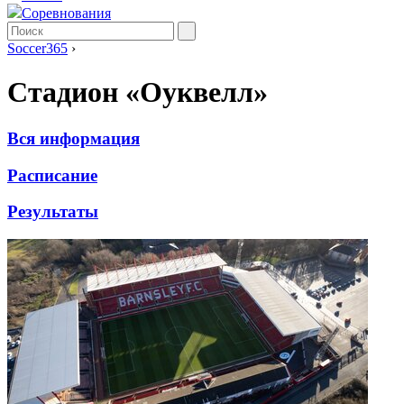
Соревнования
Soccer365
›
Стадион «Оуквелл»
Вся информация
Расписание
Результаты