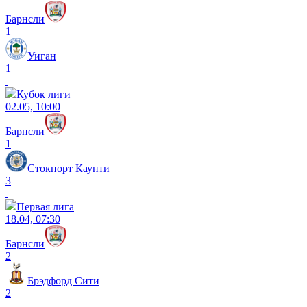
Барнсли
1
Уиган
1
Кубок лиги
02.05, 10:00
Барнсли
1
Стокпорт Каунти
3
Первая лига
18.04, 07:30
Барнсли
2
Брэдфорд Сити
2