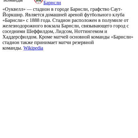
Барнсли
«Оуквелл» — стадион в городе Барнсли, графство Саут-
Йоркшир. Является домашней ареной футбольного клуба
«Барнсли» с 1888 года. Стадион расположен в полумиле от
железнодорожного вокзала Барнсли, связывающего город с
соседними Шеффилдом, Лидсом, Ноттингемом и
Хаддерсфилдом. Кроме матчей основной команды «Барнсли»
стадион также принимает матчи резервной
команды.
Wikipedia