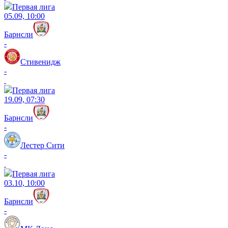
Первая лига
05.09, 10:00
Барнсли
-
Стивенидж
-
Первая лига
19.09, 07:30
Барнсли
-
Лестер Сити
-
Первая лига
03.10, 10:00
Барнсли
-