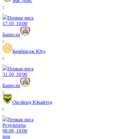
МК Донс
-
Первая лига
17.10, 10:00
Барнсли
-
Кембридж Ютд
-
Первая лига
31.10, 10:00
Барнсли
-
Оксфорд Юнайтед
-
Первая лига
Результаты
08.08, 10:00
пен