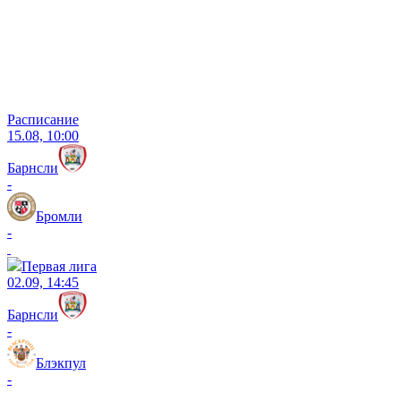
Расписание
15.08, 10:00
Барнсли
-
Бромли
-
Первая лига
02.09, 14:45
Барнсли
-
Блэкпул
-