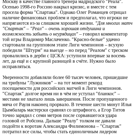
Москву в качестве главного тренера мадридского "Реала".
Осенью 1998-го Россию накрыл кризис, и вместе с тем
просела форма "Спартака". Однако Олег Романцев отрицал
наличие финансовых проблем и предполагал, что игроки не
напрягаются из-за слишком хорошей жизни.
"Для многих матч
"Спартак" – "Реал" – очень хорошая отдушина и
возможность забыть о неурядицах"
– говорил комментатор
той игры Владимир Маслаченко. "Красно-белые" удачно
стартовали на групповом этапе Лиги чемпионов – всухую
победили "Штурм" на выезде – но перед "Реалом" с треском
провалились в дерби с ЦСКА: уступили впервые за восемь
лет, да ещё и с крупной разницей в счёте. Нужно было
исправляться.
Уверенности добавляли более 60 тысяч человек, пришедшие
на трибуны "Лужников" – на тот момент рекорд
посещаемости для российских матчей в Лиги чемпионов.
"Спартак" долгое время ни в чём не уступал "бланкос" –
местами не хватало лишь завершения. После пропущенного
мяча от Рауля наконец прорвало. В течение шести минут Илья
Цымбаларь мастерски сравнял со штрафного, а Егор Титов
точно зарядил с семи метров после сорвавшегося удара
головой от Робсона. Дальше "Реалу" толком не давали
подойти к воротам Александра Филимонова – "Спартак"
потратил все силы, чтобы стать единоличным лидером