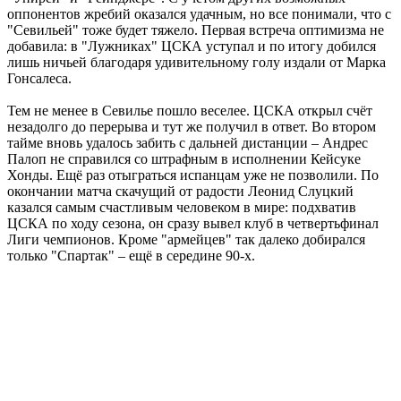
оппонентов жребий оказался удачным, но все понимали, что с
"Севильей" тоже будет тяжело. Первая встреча оптимизма не
добавила: в "Лужниках" ЦСКА уступал и по итогу добился
лишь ничьей благодаря удивительному голу издали от Марка
Гонсалеса.
Тем не менее в Севилье пошло веселее. ЦСКА открыл счёт
незадолго до перерыва и тут же получил в ответ. Во втором
тайме вновь удалось забить с дальней дистанции – Андрес
Палоп не справился со штрафным в исполнении Кейсуке
Хонды. Ещё раз отыграться испанцам уже не позволили. По
окончании матча скачущий от радости Леонид Слуцкий
казался самым счастливым человеком в мире: подхватив
ЦСКА по ходу сезона, он сразу вывел клуб в четвертьфинал
Лиги чемпионов. Кроме "армейцев" так далеко добирался
только "Спартак" – ещё в середине 90-х.