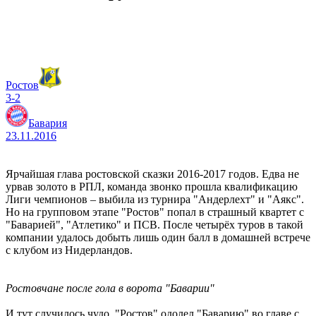
Ростов
3-2
Бавария
23.11.2016
Ярчайшая глава ростовской сказки 2016-2017 годов. Едва не
урвав золото в РПЛ, команда звонко прошла квалификацию
Лиги чемпионов – выбила из турнира "Андерлехт" и "Аякс".
Но на групповом этапе "Ростов" попал в страшный квартет с
"Баварией", "Атлетико" и ПСВ. После четырёх туров в такой
компании удалось добыть лишь один балл в домашней встрече
с клубом из Нидерландов.
Ростовчане после гола в ворота "Баварии"
И тут случилось чудо. "Ростов" одолел "Баварию" во главе с