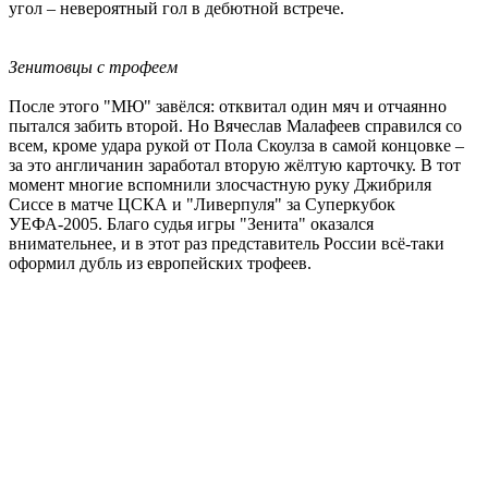
угол – невероятный гол в дебютной встрече.
Зенитовцы с трофеем
После этого "МЮ" завёлся: отквитал один мяч и отчаянно
пытался забить второй. Но Вячеслав Малафеев справился со
всем, кроме удара рукой от Пола Скоулза в самой концовке –
за это англичанин заработал вторую жёлтую карточку. В тот
момент многие вспомнили злосчастную руку Джибриля
Сиссе в матче ЦСКА и "Ливерпуля" за Суперкубок
УЕФА-2005. Благо судья игры "Зенита" оказался
внимательнее, и в этот раз представитель России всё-таки
оформил дубль из европейских трофеев.