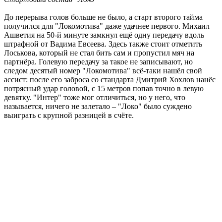
До перерыва голов больше не было, а старт второго тайма
получился для "Локомотива" даже удачнее первого. Михаил
Ашветия на 50-й минуте замкнул ещё одну передачу вдоль
штрафной от Вадима Евсеева. Здесь также стоит отметить
Лоськова, который не стал бить сам и пропустил мяч на
партнёра. Голевую передачу за такое не записывают, но
следом десятый номер "Локомотива" всё-таки нашёл свой
ассист: после его заброса со стандарта Дмитрий Хохлов нанёс
потрясный удар головой, с 15 метров попав точно в левую
девятку. "Интер" тоже мог отличиться, но у него, что
называется, ничего не залетало – "Локо" было суждено
выиграть с крупной разницей в счёте.