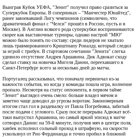
Выиграв Кубок УЕФА, "Зенит" получил право сразиться за
Суперкубок Европы. В соперниках – "Манчестер Юнайтед",
ранее завоевавший Лигу чемпионов (символично, что
драматичный финал с "Челси" прошёл в России, пусть и в
Москве). В Англии всякого рода суперкубки воспринимаются
скорее как выставочные турниры, однако настрой "МЮ"
можно было понять по составу: среди лидеров не хватало
лишь травмированного Криштиану Роналду, который следил
за игрой с трибун. В стартовом сочетании "Зенита" слегка
удивило отсутствие Андрея Аршавина. Дик Адвокат сходу
сделал ставку на новичка Мигеля Данни, переехавшего в
Санкт-Петербург всего за несколько дней до матча.
Португалец рассказывал, что поначалу нервничал из-за
важности события, но когда у команды пошла игра, волнение
пропало. Несмотря на статус оппонента, в первом тайме
"Зенит" выглядел очень смело: больше владел мячом и
заметно чаще доводил до угрозы воротам. Закономерным
итогом стал гол в раздевалку от Павла Погребняка, забитый
после подачи с углового. Сразу после перерыва Адвокат всё-
таки выпустил Аршавина, но самый яркий эпизод в матче
сотворил Данни: на 59-й минуте, получив мяч в центре поля,
хавбек исполнил сольный проход в штрафную, на скорости
ускользнул от Рио Фердинанда и точно пробил в ближний