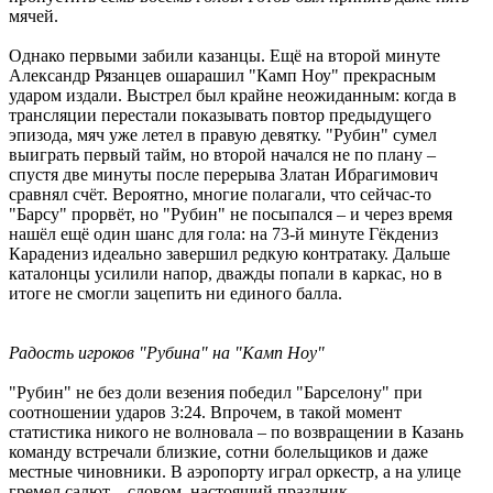
мячей.
Однако первыми забили казанцы. Ещё на второй минуте
Александр Рязанцев ошарашил "Камп Ноу" прекрасным
ударом издали. Выстрел был крайне неожиданным: когда в
трансляции перестали показывать повтор предыдущего
эпизода, мяч уже летел в правую девятку. "Рубин" сумел
выиграть первый тайм, но второй начался не по плану –
спустя две минуты после перерыва Златан Ибрагимович
сравнял счёт. Вероятно, многие полагали, что сейчас-то
"Барсу" прорвёт, но "Рубин" не посыпался – и через время
нашёл ещё один шанс для гола: на 73-й минуте Гёкдениз
Карадениз идеально завершил редкую контратаку. Дальше
каталонцы усилили напор, дважды попали в каркас, но в
итоге не смогли зацепить ни единого балла.
Радость игроков "Рубина" на "Камп Ноу"
"Рубин" не без доли везения победил "Барселону" при
соотношении ударов 3:24. Впрочем, в такой момент
статистика никого не волновала – по возвращении в Казань
команду встречали близкие, сотни болельщиков и даже
местные чиновники. В аэропорту играл оркестр, а на улице
гремел салют – словом, настоящий праздник.