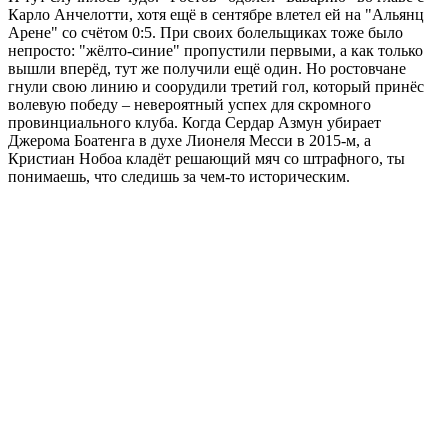
Карло Анчелотти, хотя ещё в сентябре влетел ей на "Альянц
Арене" со счётом 0:5. При своих болельщиках тоже было
непросто: "жёлто-синие" пропустили первыми, а как только
вышли вперёд, тут же получили ещё один. Но ростовчане
гнули свою линию и соорудили третий гол, который принёс
волевую победу – невероятный успех для скромного
провинциального клуба. Когда Сердар Азмун убирает
Джерома Боатенга в духе Лионеля Месси в 2015-м, а
Кристиан Нобоа кладёт решающий мяч со штрафного, ты
понимаешь, что следишь за чем-то историческим.