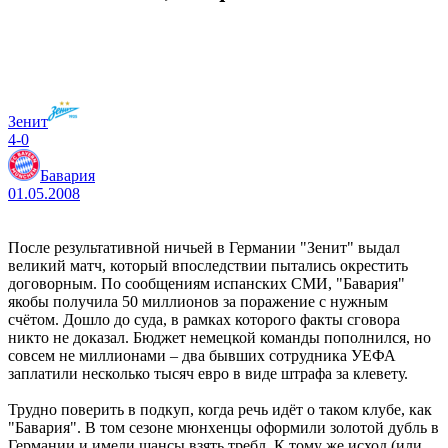
Зенит
4-0
Бавария
01.05.2008
После результативной ничьей в Германии "Зенит" выдал
великий матч, который впоследствии пытались окрестить
договорным. По сообщениям испанских СМИ, "Бавария"
якобы получила 50 миллионов за поражение с нужным
счётом. Дошло до суда, в рамках которого факты сговора
никто не доказал. Бюджет немецкой команды пополнился, но
совсем не миллионами – два бывших сотрудника УЕФА
заплатили несколько тысяч евро в виде штрафа за клевету.
Трудно поверить в подкуп, когда речь идёт о таком клубе, как
"Бавария". В том сезоне мюнхенцы оформили золотой дубль в
Германии и имели шансы взять требл. К тому же исход (или