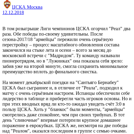
ЦСКА Москва
12.12.2018
В том розыгрыше Лиги чемпионов ЦСКА огорчил "Реал" два
раза. Обе победы по-своему удивительны. После
сезона-2017/18 "армейцы" пережили очень серьёзную
перестройку – процесс масштабного обновления состава
закончился на стыке лета и осени – всего за месяц до
московской встречи с "Мадридом". Ту команду называли
пионеротрядом, но в "Лужниках" она показала себя зрело:
забив уже на второй минуте, смогла сохранить минимальное
преимущество вплоть до финального свистка.
На момент декабрьской поездки на "Сантьяго Бернабеу"
ЦСКА был сыграннее и, в отличие от "Реала", подходил к
матчу с очень серьёзным настроем. Испанцы обеспечили себе
лидерство в таблице и приберегли часть игроков основы. Но и
при этих вводных вряд ли кто-то ожидал увидеть счёт 3:0 в
пользу ЦСКА. Хоть у "бланкос" были моменты, "армейцы"
смотрелись даже спокойнее, чем при своих трибунах. В тот
день "сливочные" впервые потерпели крупное домашнее
поражение в еврокубках. ЦСКА же, несмотря на две победы
над "Реалом", оказался последним в группе с семью очками.