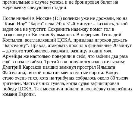
премиальные в случае успеха и не бронировал билет на
жеребьёвку следующей стадии.
После ничьей в Москве (1:1) коленки уже не дрожали, но на
"Камп Ноу" "Барса" вела 2:0 к 31-й минуте – казалось, такой
задел она не упустит. Сохранить надежду помог гол в
раздевалку от Евгения Бушманова. В перерыве Геннадий
Костылев, возглавлявший ЦСКА, призывал игроков дожать
"Барселону". Правда, атаковать просил в финальные 20 минут
– до этого требовалось удержать разницу в один мяч.
Армейцы же настолько поверили в себя, что забили два раза
ещё в начале тайма. Третий гол получился издевательским:
Дмитрий Карсаков изящно замкнул прострел Ильшата
Файзулина, пяткой покатив мяч в пустые ворота. Вокруг
стало очень тихо, хотя на трибунах собралось около 80 тысяч
зрителей. Часть из них гудела, когда судья зафиксировал
победу ЦСКА. Так москвичи попали в восьмёрку сильнейших
команд Европы.