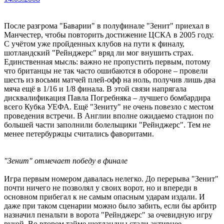
После разгрома "Баварии" в полуфинале "Зенит" приехал в
Манчестер, чтобы повторить достижение ЦСКА в 2005 году.
С учётом уже пройденных клубов на пути к финалу,
шотландский "Рейнджерс" вряд ли мог внушить страх.
Единственная мысль: важно не пропустить первым, потому
что британцы не так часто ошибаются в обороне – провели
шесть из восьми матчей плей-офф на ноль, получив лишь два
мяча ещё в 1/16 и 1/8 финала. В этой связи напрягала
дисквалификация Павла Погребняка – лучшего бомбардира
всего Кубка УЕФА. Ещё "Зениту" не очень повезло с местом
проведения встречи. В Англии вполне ожидаемо стадион по
большей части заполнили болельщики "Рейнджерс". Тем не
менее петербуржцы считались фаворитами.
"Зенит" отмечает победу в финале
Игра первым номером давалась нелегко. До перерыва "Зенит"
почти ничего не позволял у своих ворот, но и впереди в
основном прибегал к не самым опасным ударам издали. И
даже при таком сценарии можно было забить, если бы арбитр
назначил пенальти в ворота "Рейнджерс" за очевидную игру
рукой. Во втором тайме шотландцы стали активнее