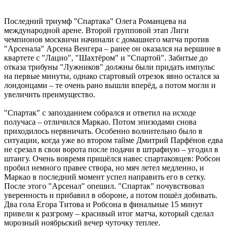
Последний триумф "Спартака" Олега Романцева на
международной арене. Второй групповой этап Лиги
чемпионов москвичи начинали с домашнего матча против
"Арсенала" Арсена Венгера – ранее он оказался на вершине в
квартете с "Лацио", "Шахтёром" и "Спартой". Забитые до
отказа трибуны "Лужников" должны были придать импульс
на первые минуты, однако стартовый отрезок явно остался за
лондонцами – те очень рано вышли вперёд, а потом могли и
увеличить преимущество.
"Спартак" с запозданием собрался и ответил на исходе
получаса – отличился Маркао. Потом эпизодами снова
приходилось нервничать. Особенно волнительно было в
ситуации, когда уже во втором тайме Дмитрий Парфёнов едва
не срезал в свои ворота после подачи в штрафную – угодил в
штангу. Очень вовремя пришёлся навес спартаковцев: Робсон
пробил немного правее створа, но мяч летел медленно, и
Маркао в последний момент успел направить его в сетку.
После этого "Арсенал" опешил. "Спартак" почувствовал
уверенность и прибавил в обороне, а потом пошёл добивать.
Два гола Егора Титова и Робсона в финальные 15 минут
привели к разгрому – красивый итог матча, который сделал
морозный ноябрьский вечер чуточку теплее.