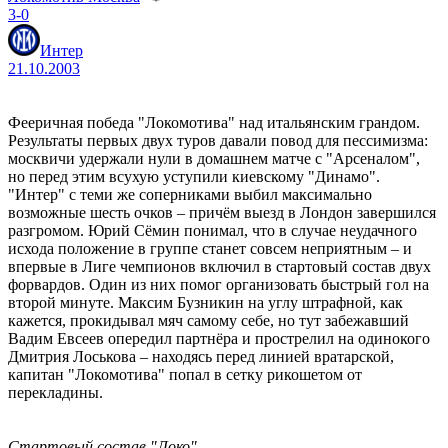
3-0
Интер
21.10.2003
Фееричная победа "Локомотива" над итальянским грандом.
Результаты первых двух туров давали повод для пессимизма:
москвичи удержали нули в домашнем матче с "Арсеналом",
но перед этим всухую уступили киевскому "Динамо".
"Интер" с теми же соперниками выбил максимально
возможные шесть очков – причём выезд в Лондон завершился
разгромом. Юрий Сёмин понимал, что в случае неудачного
исхода положение в группе станет совсем неприятным – и
впервые в Лиге чемпионов включил в стартовый состав двух
форвардов. Один из них помог организовать быстрый гол на
второй минуте. Максим Бузникин на углу штрафной, как
кажется, прокидывал мяч самому себе, но тут забежавший
Вадим Евсеев опередил партнёра и прострелил на одинокого
Дмитрия Лоськова – находясь перед линией вратарской,
капитан "Локомотива" попал в сетку рикошетом от
перекладины.
Стартовый состав "Локо"