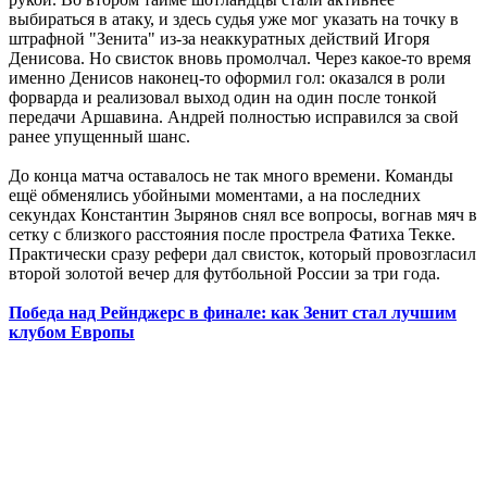
выбираться в атаку, и здесь судья уже мог указать на точку в
штрафной "Зенита" из-за неаккуратных действий Игоря
Денисова. Но свисток вновь промолчал. Через какое-то время
именно Денисов наконец-то оформил гол: оказался в роли
форварда и реализовал выход один на один после тонкой
передачи Аршавина. Андрей полностью исправился за свой
ранее упущенный шанс.
До конца матча оставалось не так много времени. Команды
ещё обменялись убойными моментами, а на последних
секундах Константин Зырянов снял все вопросы, вогнав мяч в
сетку с близкого расстояния после прострела Фатиха Текке.
Практически сразу рефери дал свисток, который провозгласил
второй золотой вечер для футбольной России за три года.
Победа над Рейнджерс в финале: как Зенит стал лучшим
клубом Европы