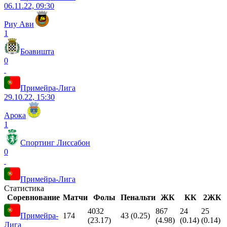
06.11.22, 09:30
Риу Ави
1
Боавишта
0
Примейра-Лига
29.10.22, 15:30
Арока
1
Спортинг Лиссабон
0
Примейра-Лига
Статистика
Соревнование
Матчи
Фолы
Пенальти
ЖК
КК
2ЖК
4032
867
24
25
Примейра-
174
43 (0.25)
(23.17)
(4.98)
(0.14)
(0.14)
Лига