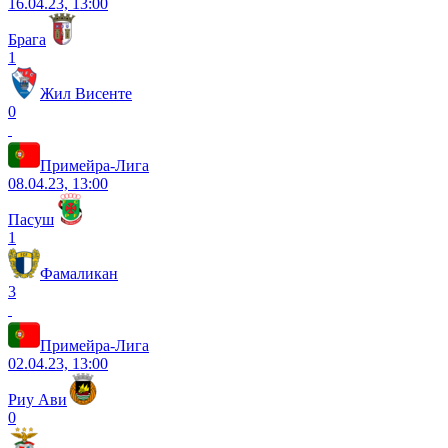
16.04.23, 13:00
Брага
1
Жил Висенте
0
Примейра-Лига
08.04.23, 13:00
Пасуш
1
Фамаликан
3
Примейра-Лига
02.04.23, 13:00
Риу Ави
0