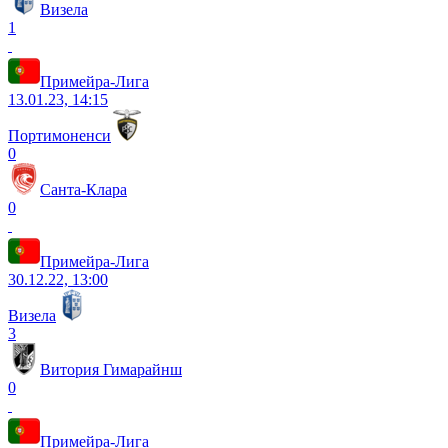
Визела
1
Примейра-Лига
13.01.23, 14:15
Портимоненси
0
Санта-Клара
0
Примейра-Лига
30.12.22, 13:00
Визела
3
Витория Гимарайнш
0
Примейра-Лига