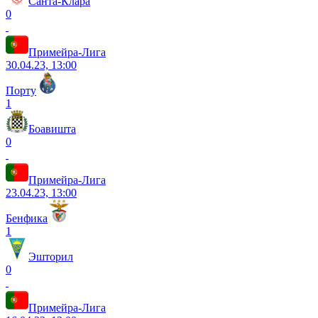
Санта-Клара
0
Примейра-Лига
30.04.23, 13:00
Порту
1
Боавишта
0
Примейра-Лига
23.04.23, 13:00
Бенфика
1
Эшторил
0
Примейра-Лига