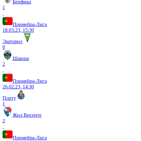
Бенфика
1
Примейра-Лига
18.03.23, 15:30
Эшторил
0
Шавиш
2
Примейра-Лига
26.02.23, 14:30
Порту
1
Жил Висенте
2
Примейра-Лига