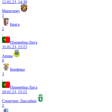
12.02.23, 14:30
Маритиму
1
Брага
2
Примейра-Лига
31.01.23, 15:15
Арока
0
Бенфика
3
Примейра-Лига
20.01.23, 15:15
Спортинг Лиссабон
2