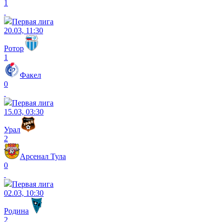
1
Первая лига
20.03, 11:30
Ротор
1
Факел
0
Первая лига
15.03, 03:30
Урал
2
Арсенал Тула
0
Первая лига
02.03, 10:30
Родина
2