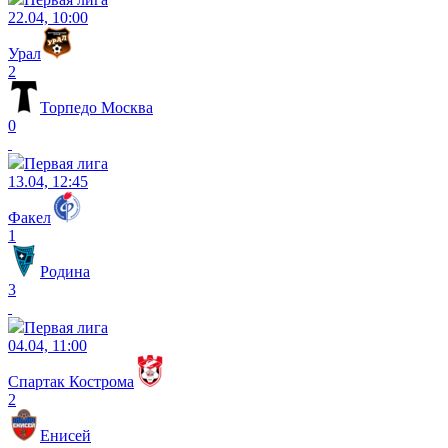
22.04, 10:00
Урал
2
Торпедо Москва
0
Первая лига
13.04, 12:45
Факел
1
Родина
3
Первая лига
04.04, 11:00
Спартак Кострома
2
Енисей