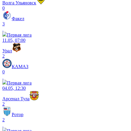
Волга Ульяновск
0
Факел
3
Первая лига
11.05, 07:00
Урал
2
КАМАЗ
0
Первая лига
04.05, 12:30
Арсенал Тула
2
Ротор
2
Первая лига