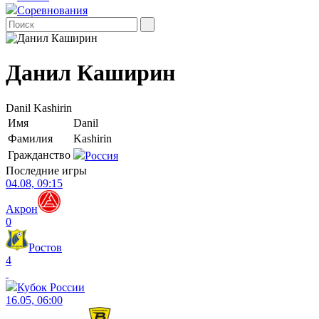
Соревнования
Данил Каширин
Danil Kashirin
Имя
Danil
Фамилия
Kashirin
Гражданство
Россия
Последние игры
04.08, 09:15
Акрон
0
Ростов
4
Кубок России
16.05, 06:00