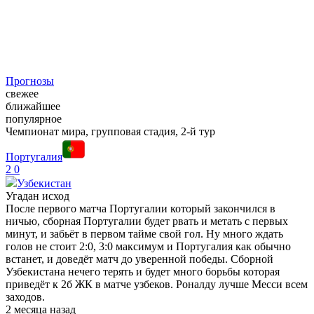
Прогнозы
свежее
ближайшее
популярное
Чемпионат мира, групповая стадия, 2-й тур
Португалия
2
0
Узбекистан
Угадан исход
После первого матча Португалии который закончился в
ничью, сборная Португалии будет рвать и метать с первых
минут, и забьёт в первом тайме свой гол. Ну много ждать
голов не стоит 2:0, 3:0 максимум и Португалия как обычно
встанет, и доведёт матч до уверенной победы. Сборной
Узбекистана нечего терять и будет много борьбы которая
приведёт к 2б ЖК в матче узбеков. Роналду лучше Месси всем
заходов.
2 месяца назад