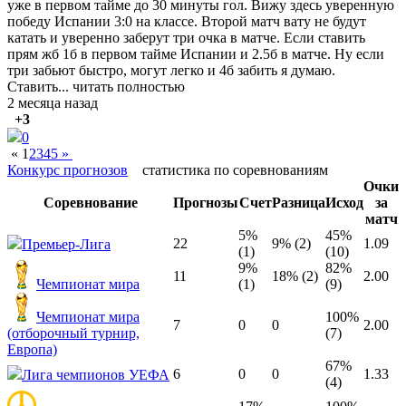
уже в первом тайме до 30 минуты гол. Вижу здесь уверенную
победу Испании 3:0 на классе. Второй матч вату не будут
катать и уверенно заберут три очка в матче. Если ставить
прям жб 1б в первом тайме Испании и 2.5б в матче. Ну если
три забьют быстро, могут легко и 4б забить я думаю.
Ставить...
читать полностью
2 месяца назад
+3
0
«
1
2
3
4
5
»
Конкурс прогнозов
статистика по соревнованиям
Очки
Соревнование
Прогнозы
Счет
Разница
Исход
за
матч
5%
45%
22
9% (2)
1.09
Премьер-Лига
(1)
(10)
9%
82%
11
18% (2)
2.00
Чемпионат мира
(1)
(9)
Чемпионат мира
100%
7
0
0
2.00
(отборочный турнир,
(7)
Европа)
67%
6
0
0
1.33
Лига чемпионов УЕФА
(4)