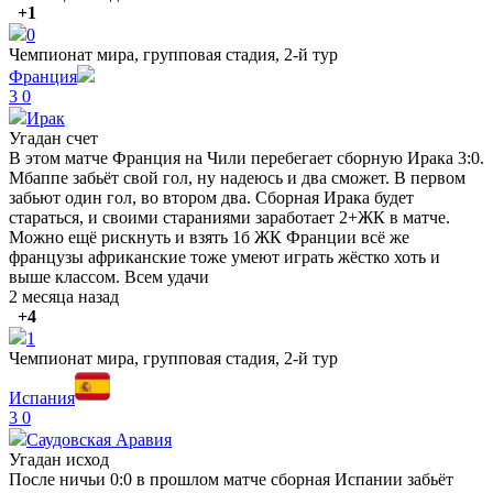
+1
0
Чемпионат мира, групповая стадия, 2-й тур
Франция
3
0
Ирак
Угадан счет
В этом матче Франция на Чили перебегает сборную Ирака 3:0.
Мбаппе забьёт свой гол, ну надеюсь и два сможет. В первом
забьют один гол, во втором два. Сборная Ирака будет
стараться, и своими стараниями заработает 2+ЖК в матче.
Можно ещё рискнуть и взять 1б ЖК Франции всё же
французы африканские тоже умеют играть жёстко хоть и
выше классом. Всем удачи
2 месяца назад
+4
1
Чемпионат мира, групповая стадия, 2-й тур
Испания
3
0
Саудовская Аравия
Угадан исход
После ничьи 0:0 в прошлом матче сборная Испании забьёт