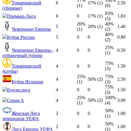
17%
100%
Товарищеский
6
17% (1)
2.50
(1)
(6)
(сборные)
83%
6
0
17% (1)
1.83
Премьер-Лига
(5)
20%
40%
5
20% (1)
1.40
Чемпионат Европы
(1)
(2)
40%
5
0
0
0.80
Кубок России
(2)
25%
Чемпионат Европы -
4
0
0
0.50
(1)
отборочный турнир
75%
Товарищеский
4
0
0
1.50
(3)
(клубы)
25%
75%
4
50% (2)
2.50
Кубок Испании
(1)
(3)
75%
4
0
0
1.50
Бундеслига
(3)
25%
100%
4
50% (2)
3.00
Серия А
(1)
(4)
50%
Женская Лига
2
0
0
1.00
(1)
чемпионов УЕФА
50%
2
0
0
1.00
Лига Европы УЕФА
(1)