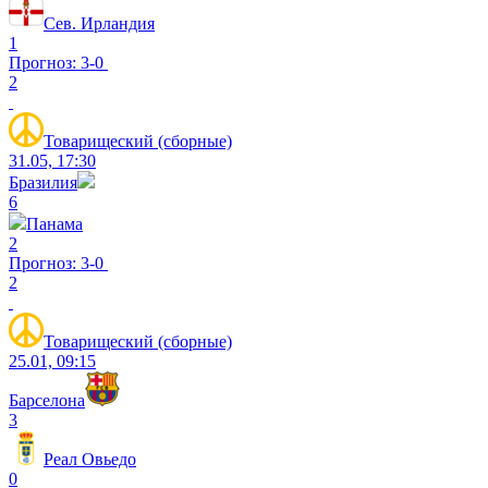
Сев. Ирландия
1
Прогноз: 3-0
2
Товарищеский (сборные)
31.05, 17:30
Бразилия
6
Панама
2
Прогноз: 3-0
2
Товарищеский (сборные)
25.01, 09:15
Барселона
3
Реал Овьедо
0