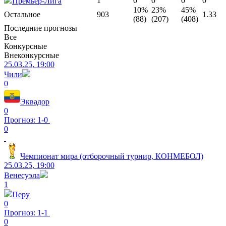
1
0
0
0
0
Премьер-Лига
10%
23%
45%
Остальное
903
1.33
(88)
(207)
(408)
Последние прогнозы
Все
Конкурсные
Внеконкурсные
25.03.25, 19:00
Чили
0
Эквадор
0
Прогноз: 1-0
0
Чемпионат мира (отборочный турнир, КОНМЕБОЛ)
25.03.25, 19:00
Венесуэла
1
Перу
0
Прогноз: 1-1
0