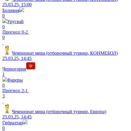
25.03.25, 15:00
Боливия
0
Уругвай
0
Прогноз: 0-2
0
Чемпионат мира (отборочный турнир, КОНМЕБОЛ)
25.03.25, 14:45
Черногория
1
Фареры
0
Прогноз: 2-1
3
Чемпионат мира (отборочный турнир, Европа)
25.03.25, 14:45
Гибралтар
0