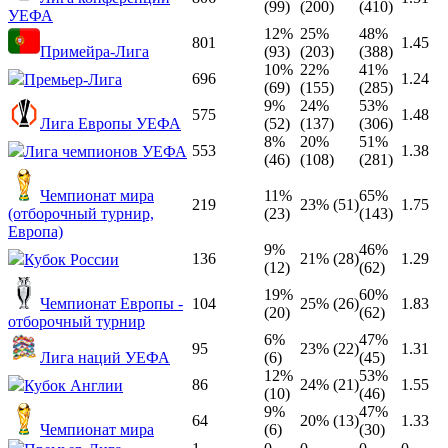
(99)
(200)
(410)
УЕФА
12%
25%
48%
801
1.45
Примейра-Лига
(93)
(203)
(388)
10%
22%
41%
696
1.24
Премьер-Лига
(69)
(155)
(285)
9%
24%
53%
575
1.48
Лига Европы УЕФА
(52)
(137)
(306)
8%
20%
51%
553
1.38
Лига чемпионов УЕФА
(46)
(108)
(281)
Чемпионат мира
11%
65%
219
23% (51)
1.75
(отборочный турнир,
(23)
(143)
Европа)
9%
46%
136
21% (28)
1.29
Кубок России
(12)
(62)
19%
60%
Чемпионат Европы -
104
25% (26)
1.83
(20)
(62)
отборочный турнир
6%
47%
95
23% (22)
1.31
Лига наций УЕФА
(6)
(45)
12%
53%
86
24% (21)
1.55
Кубок Англии
(10)
(46)
9%
47%
64
20% (13)
1.33
Чемпионат мира
(6)
(30)