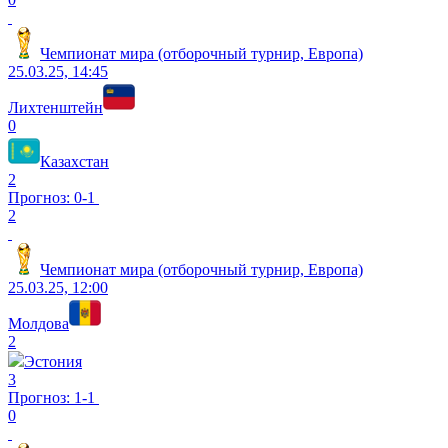
Чемпионат мира (отборочный турнир, Европа)
25.03.25, 14:45
Лихтенштейн
0
Казахстан
2
Прогноз: 0-1
2
Чемпионат мира (отборочный турнир, Европа)
25.03.25, 12:00
Молдова
2
Эстония
3
Прогноз: 1-1
0