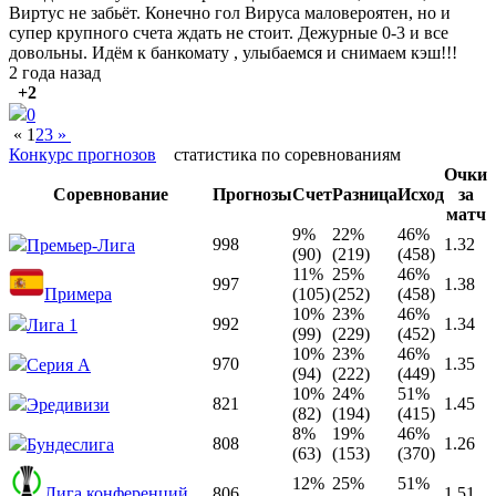
Виртус не забьёт. Конечно гол Вируса маловероятен, но и
супер крупного счета ждать не стоит. Дежурные 0-3 и все
довольны. Идём к банкомату , улыбаемся и снимаем кэш!!!
2 года назад
+2
0
«
1
2
3
»
Конкурс прогнозов
статистика по соревнованиям
Очки
Соревнование
Прогнозы
Счет
Разница
Исход
за
матч
9%
22%
46%
998
1.32
Премьер-Лига
(90)
(219)
(458)
11%
25%
46%
997
1.38
Примера
(105)
(252)
(458)
10%
23%
46%
992
1.34
Лига 1
(99)
(229)
(452)
10%
23%
46%
970
1.35
Серия А
(94)
(222)
(449)
10%
24%
51%
821
1.45
Эредивизи
(82)
(194)
(415)
8%
19%
46%
808
1.26
Бундеслига
(63)
(153)
(370)
12%
25%
51%
Лига конференций
806
1.51