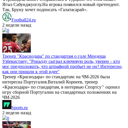
Ягыз Сабунджуоглу.На игрока появился новый претендент.
Так, Бруну хочет подписать «Галатасарай».
Football24.ru
2 недели назад
0
Тренер "Краснодара" по стандартам о голе Мендеша
Узбекистану: "Роналду сыграл ключевую роль, уверен – кто
мог предположить, что штрафной пробьет не он? Интересно,
как они пришли к этой идее"
Тренер «Краснодара» по стандартам: на ЧМ-2026 была
интересна Португалия.Виталий Корнеев, тренер
«Краснодара» по стандартам, в интервью Спортсу’‘ оценил
игру сборной Португалии на стандартных положениях на
ЧМ-2026
Sports.ru
2 недели назад
0