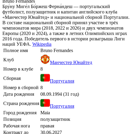
Bruno Fernandes
Бру́ну Миге́л Бо́ржеш Ферна́ндеш — португальский
футболист, полузащитник и капитан английского клуба
«Манчестер Юнайтед» и национальной сборной Португалии.
В составе национальной сборной принял участие в трёх
чемпионатов мира (2018, 2022 и 2026) и двух чемпионатов
Европы (2020 и 2024), а также в летних Олимпийских играх
2016 года. Победитель первого в истории розыгрыша Лиги
наций УЕФА.
Wikipedia
Полное имя
Bruno Fernandes
Клуб
Манчестер Юнайтед
Номер в клубе
8
Сборная
Португалия
Номер в сборной
8
Дата рождения
08.09.1994 (31 год)
Страна рождения
Португалия
Город рождения
Maia
Позиция
полузащитник
Рабочая нога
правая
Контракт до
30.06.2027