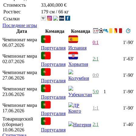
Стоимость
33,400,000 €
Рост/вес
179 см / 66 кг
Ссылки
Последние игры
Дата
Команда
Команда
Чемпионат мира
0:1
1'-90'
06.07.2026
Португалия
Испания
Чемпионат мира
2:1
1'-63'
02.07.2026
Португалия
Хорватия
Чемпионат мира
0:0
1'-90'
27.06.2026
Колумбия
Португалия
Чемпионат мира
5:0
1
1'-90'
23.06.2026
Узбекистан
Португалия
Чемпионат мира
ДР
1:1
1'-90'
17.06.2026
Конго
Португалия
Товарищеский
(сборные)
2:1
1'-46'
Нигерия
10.06.2026
Португалия
Статистика