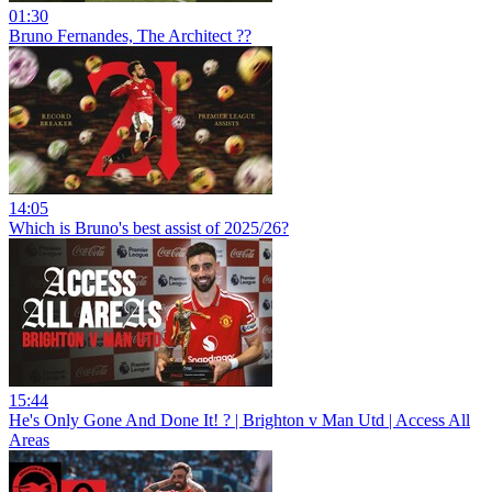
01:30
Bruno Fernandes, The Architect ??
14:05
Which is Bruno's best assist of 2025/26?
15:44
He's Only Gone And Done It! ? | Brighton v Man Utd | Access All
Areas