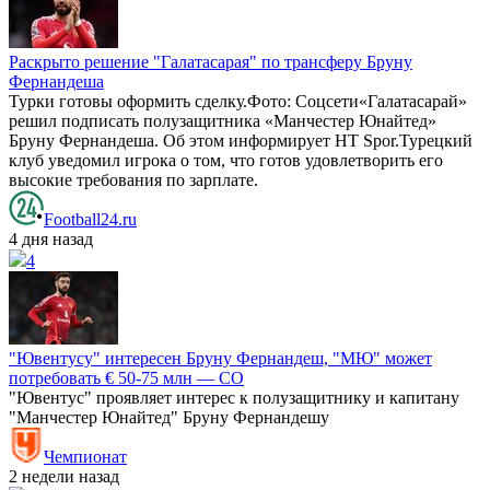
Раскрыто решение "Галатасарая" по трансферу Бруну
Фернандеша
Турки готовы оформить сделку.Фото: Соцсети«Галатасарай»
решил подписать полузащитника «Манчестер Юнайтед»
Бруну Фернандеша. Об этом информирует HT Spor.Турецкий
клуб уведомил игрока о том, что готов удовлетворить его
высокие требования по зарплате.
Football24.ru
4 дня назад
4
"Ювентусу" интересен Бруну Фернандеш, "МЮ" может
потребовать € 50-75 млн — CO
"Ювентус" проявляет интерес к полузащитнику и капитану
"Манчестер Юнайтед" Бруну Фернандешу
Чемпионат
2 недели назад