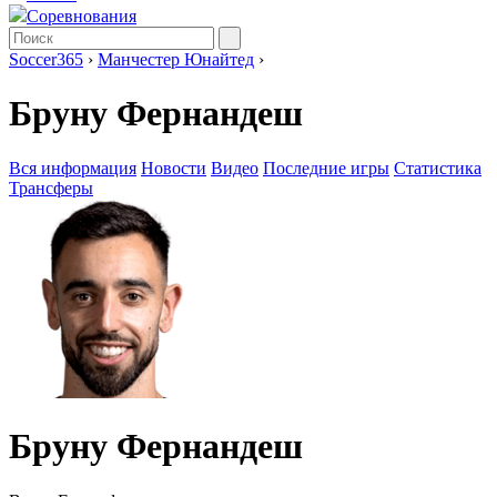
Соревнования
Soccer365
›
Манчестер Юнайтед
›
Бруну Фернандеш
Вся информация
Новости
Видео
Последние игры
Статистика
Трансферы
Бруну Фернандеш