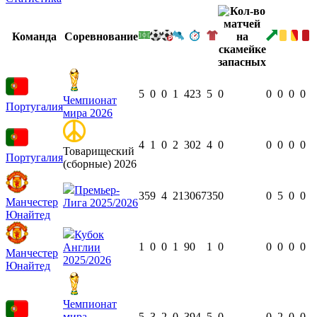
Команда
Соревнование
5
0
0
1
423
5
0
0
0
0
0
Чемпионат
Португалия
мира 2026
4
1
0
2
302
4
0
0
0
0
0
Товарищеский
Португалия
(сборные) 2026
Премьер-
35
9
4
21
3067
35
0
0
5
0
0
Манчестер
Лига 2025/2026
Юнайтед
Кубок
1
0
0
1
90
1
0
0
0
0
0
Англии
Манчестер
2025/2026
Юнайтед
Чемпионат
мира
5
3
2
0
394
5
0
0
2
0
0