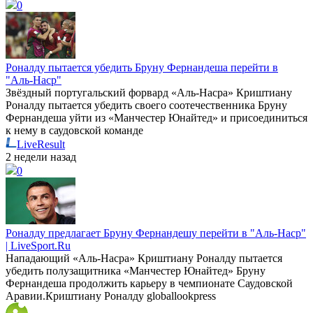
0
Роналду пытается убедить Бруну Фернандеша перейти в
"Аль-Наср"
Звёздный португальский форвард «Аль-Насра» Криштиану
Роналду пытается убедить своего соотечественника Бруну
Фернандеша уйти из «Манчестер Юнайтед» и присоединиться
к нему в саудовской команде
LiveResult
2 недели назад
0
Роналду предлагает Бруну Фернандешу перейти в "Аль-Наср"
| LiveSport.Ru
Нападающий «Аль-Насра» Криштиану Роналду пытается
убедить полузащитника «Манчестер Юнайтед» Бруну
Фернандеша продолжить карьеру в чемпионате Саудовской
Аравии.Криштиану Роналду globallookpress