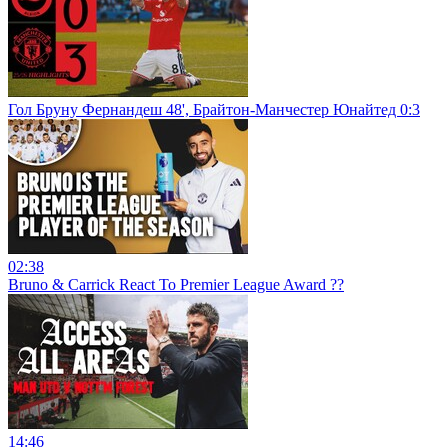
Гол Бруну Фернандеш 48', Брайтон-Манчестер Юнайтед 0:3
02:38
Bruno & Carrick React To Premier League Award ??
14:46