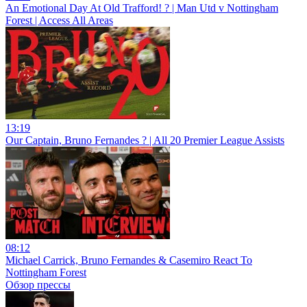
An Emotional Day At Old Trafford! ? | Man Utd v Nottingham
Forest | Access All Areas
13:19
Our Captain, Bruno Fernandes ? | All 20 Premier League Assists
08:12
Michael Carrick, Bruno Fernandes & Casemiro React To
Nottingham Forest
Обзор прессы