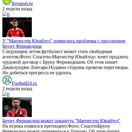
livesport.ru
2 недели назад
0
У "Манчестер Юнайтед" появились проблемы с продлением
Бруну Фернандеша
Следующим летом футболист может стать свободным
агентом.Фото: Соцсети«Манчестер Юнайтед» хочет продлить
трудовой договор с Бруну Фернандешем. Об этом пишет
Джанлуиджи Лонгари.Недавно стороны провели переговоры.
Но добиться прогресса не удалось.
Football24.ru
2 недели назад
0
Бруну Фернандеш может покинуть "Манчестер Юнайтед"
На игрока появился претендент.Фото: СоцсетиБруну
Фернандеш может отправиться в Турцию. Об этом пишет