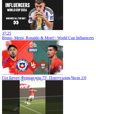
37:25
Bruno, Messi, Ronaldo & More! | World Cup Influencers
Гол Бруну Фернандеш 75', Португалия-Чили 2:0