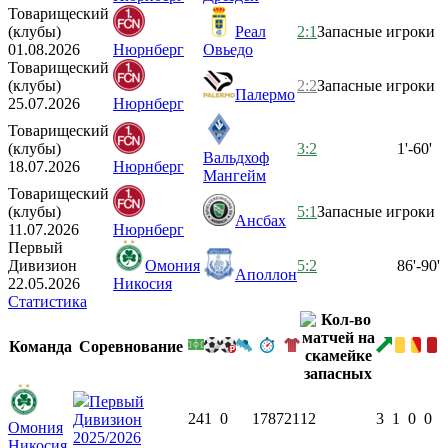
Товарищеский
(клубы)
Реал
2:1
Запасные игроки
01.08.2026
Нюрнберг
Овьедо
Товарищеский
(клубы)
2:2
Запасные игроки
Палермо
25.07.2026
Нюрнберг
Товарищеский
(клубы)
3:2
1'-60'
Вальдхоф
18.07.2026
Нюрнберг
Мангейм
Товарищеский
(клубы)
5:1
Запасные игроки
Ансбах
11.07.2026
Нюрнберг
Первый
Дивизион
Омония
5:2
86'-90'
Аполлон
22.05.2026
Никосия
Статистика
Команда
Соревнование
Первый
24
1
0
1787
21
12
3
1
0
0
Дивизион
Омония
2025/2026
Никосия