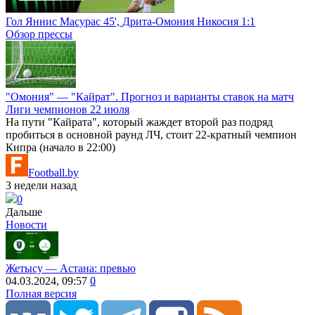
Гол Яннис Масурас 45', Дрита-Омония Никосия 1:1
Обзор прессы
"Омония" — "Кайрат". Прогноз и варианты ставок на матч
Лиги чемпионов 22 июля
На пути "Кайрата", который жаждет второй раз подряд
пробиться в основной раунд ЛЧ, стоит 22-кратный чемпион
Кипра (начало в 22:00)
Football.by
3 недели назад
0
Дальше
Новости
Жетысу ― Астана: превью
04.03.2024, 09:57
0
Полная версия