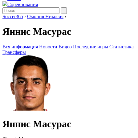
Соревнования
Soccer365
›
Омония Никосия
›
Яннис Масурас
Вся информация
Новости
Видео
Последние игры
Статистика
Трансферы
Яннис Масурас