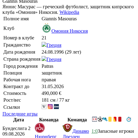
Giannis Masouras
Яннис Масурас — греческий футболист, защитник кипрского
клуба «Омония» Никосия.
Wikipedia
Полное имя
Giannis Masouras
Клуб
Омония Никосия
Номер в клубе
21
Гражданство
Греция
Дата рождения
24.08.1996 (29 лет)
Страна рождения
Греция
Город рождения
Patras
Позиция
защитник
Рабочая нога
правая
Контракт до
31.05.2026
Стоимость
490,000 €
Рост/вес
181 см / 77 кг
Ссылки
Последние игры
Дата
Команда
Команда
Бундеслига 2
Динамо
1:0
Запасные игроки
09.08.2026
Нюрнберг
Дрезден