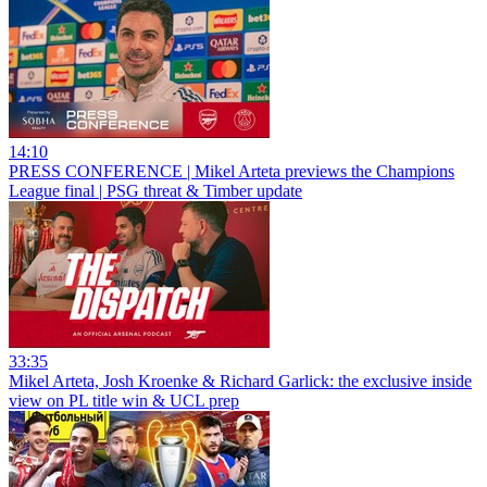
14:10
PRESS CONFERENCE | Mikel Arteta previews the Champions
League final | PSG threat & Timber update
33:35
Mikel Arteta, Josh Kroenke & Richard Garlick: the exclusive inside
view on PL title win & UCL prep