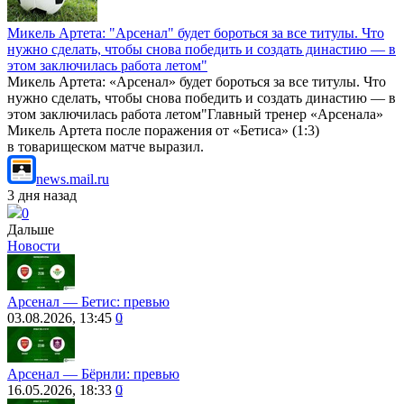
Микель Артета: "Арсенал" будет бороться за все титулы. Что
нужно сделать, чтобы снова победить и создать династию — в
этом заключилась работа летом"
Микель Артета: «Арсенал» будет бороться за все титулы. Что
нужно сделать, чтобы снова победить и создать династию — в
этом заключилась работа летом"Главный тренер «Арсенала»
Микель Артета после поражения от «Бетиса» (1:3)
в товарищеском матче выразил.
news.mail.ru
3 дня назад
0
Дальше
Новости
Арсенал ― Бетис: превью
03.08.2026, 13:45
0
Арсенал ― Бёрнли: превью
16.05.2026, 18:33
0