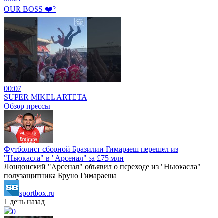
OUR BOSS ❤️‍?
00:07
SUPER MIKEL ARTETA
Обзор прессы
Футболист сборной Бразилии Гимараеш перешел из
"Ньюкасла" в "Арсенал" за £75 млн
Лондонский "Арсенал" объявил о переходе из "Ньюкасла"
полузащитника Бруно Гимараеша
sportbox.ru
1 день назад
0