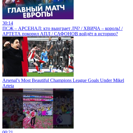
30:14
ПСЖ – АРСЕНАЛ: кто выиграет ЛЧ? / ХВИЧА – король! /
АРТЕТА покорил АПЛ / САФОНОВ войдёт в историю?
Arsenal’s Most Beautiful Champions League Goals Under Mikel
Arteta
00:21