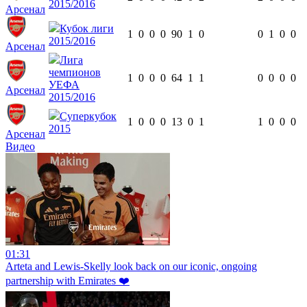
2015/2016
Арсенал
Кубок лиги
1
0
0
0
90
1
0
0
1
0
0
2015/2016
Арсенал
Лига
чемпионов
1
0
0
0
64
1
1
0
0
0
0
УЕФА
Арсенал
2015/2016
Суперкубок
1
0
0
0
13
0
1
1
0
0
0
2015
Арсенал
Видео
01:31
Arteta and Lewis-Skelly look back on our iconic, ongoing
partnership with Emirates ❤️