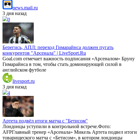
news.mail.ru
3 дня назад
0
Берегись, АПЛ: переход Гимарайнса должен пугать
конкурентов "Арсенала" | LiveSport.Ru
Goal.com отмечает важность подписания «Арсеналом» Бруну
Гимарайнса в том, чтобы стать доминирующей силой в
английском футболе
livesport.ru
3 дня назад
4
Артета подвёл итоги матча с "Бетисом"
Лондонцы уступили в контрольной встрече.Фото:
AFPГлавный тренер «Арсенала» Микель Артета подвел итоги
товарищеского матча с «Бетисом», в котором лондонцы