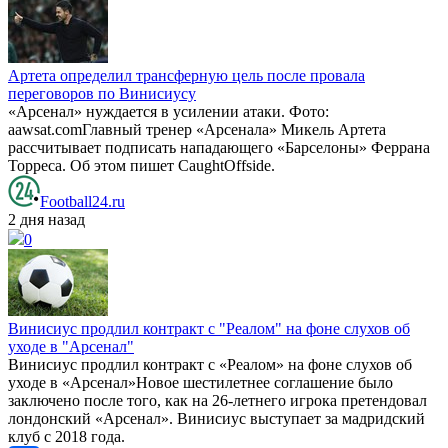
Артета определил трансферную цель после провала
переговоров по Винисиусу
«Арсенал» нуждается в усилении атаки. Фото:
aawsat.comГлавный тренер «Арсенала» Микель Артета
рассчитывает подписать нападающего «Барселоны» Феррана
Торреса. Об этом пишет CaughtOffside.
Football24.ru
2 дня назад
0
Винисиус продлил контракт с "Реалом" на фоне слухов об
уходе в "Арсенал"
Винисиус продлил контракт с «Реалом» на фоне слухов об
уходе в «Арсенал»Новое шестилетнее соглашение было
заключено после того, как на 26-летнего игрока претендовал
лондонский «Арсенал». Винисиус выступает за мадридский
клуб с 2018 года.