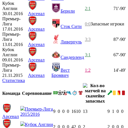
Кубок
Англии
2:1
71'-90'
Бернли
30.01.2016
Арсенал
Премьер-
Лига
0:0
Запасные игроки
Сток Сити
17.01.2016
Арсенал
Премьер-
Лига
3:3
87'-90'
Ливерпуль
13.01.2016
Арсенал
Кубок
Англии
3:1
67'-90'
Сандерленд
09.01.2016
Арсенал
Премьер-
Лига
Вест
1:2
14'-49'
21.11.2015
Арсенал
Бромвич
Статистика
Команда
Соревнование
Премьер-Лига
9
0
0
0
161
0
13
9
1
0
0
2015/2016
Арсенал
Кубок Англии
2
0
0
0
42
0
2
2
0
0
0