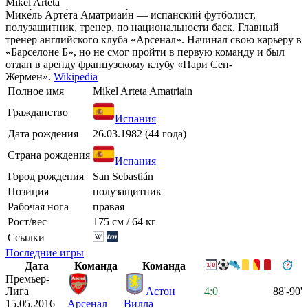
Mikel Arteta
Мике́ль Арте́та Аматриаи́н — испанский футболист,
полузащитник, тренер, по национальности баск. Главный
тренер английского клуба «Арсенал». Начинал свою карьеру в
«Барселоне Б», но не смог пройти в первую команду и был
отдан в аренду французскому клубу «Пари Сен-
Жермен».
Wikipedia
Полное имя
Mikel Arteta Amatriain
Гражданство
Испания
Дата рождения
26.03.1982 (44 года)
Страна рождения
Испания
Город рождения
San Sebastián
Позиция
полузащитник
Рабочая нога
правая
Рост/вес
175 см / 64 кг
Ссылки
Последние игры
Дата
Команда
Команда
Премьер-
Лига
Астон
4:0
88'-90'
15.05.2016
Арсенал
Вилла