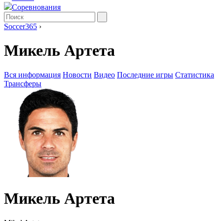
Соревнования
Soccer365
›
Микель Артета
Вся информация
Новости
Видео
Последние игры
Статистика
Трансферы
Микель Артета