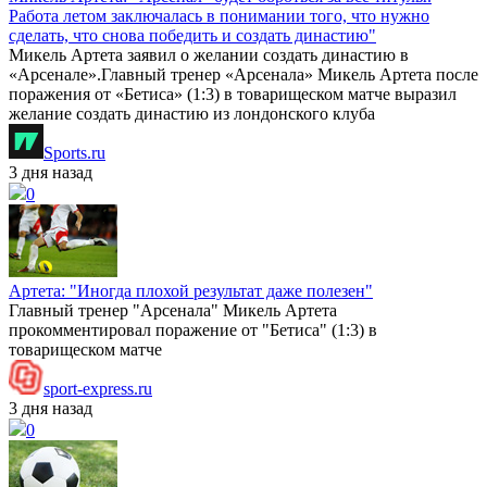
Работа летом заключалась в понимании того, что нужно
сделать, что снова победить и создать династию"
Микель Артета заявил о желании создать династию в
«Арсенале».Главный тренер «Арсенала» Микель Артета после
поражения от «Бетиса» (1:3) в товарищеском матче выразил
желание создать династию из лондонского клуба
Sports.ru
3 дня назад
0
Артета: "Иногда плохой результат даже полезен"
Главный тренер "Арсенала" Микель Артета
прокомментировал поражение от "Бетиса" (1:3) в
товарищеском матче
sport-express.ru
3 дня назад
0