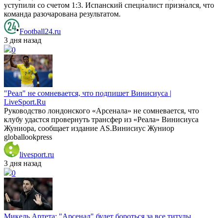
уступили со счетом 1:3. Испанский специалист признался, что
команда разочарована результатом.
Football24.ru
3 дня назад
0
"Реал" не сомневается, что подпишет Винисиуса |
LiveSport.Ru
Руководство лондонского «Арсенала» не сомневается, что
клубу удастся провернуть трансфер из «Реала» Винисиуса
Жуниора, сообщает издание AS.Винисиус Жуниор
globallookpress
livesport.ru
3 дня назад
0
Микель Артета: "Арсенал" будет бороться за все титулы.