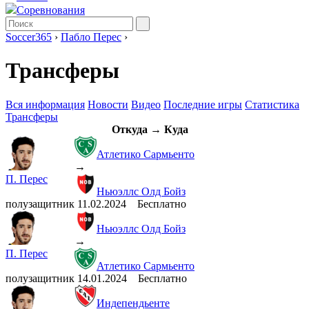
Соревнования
Soccer365
›
Пабло Перес
›
Трансферы
Вся информация
Новости
Видео
Последние игры
Статистика
Трансферы
Откуда → Куда
Атлетико Сармьенто
→
П. Перес
Ньюэллс Олд Бойз
полузащитник
11.02.2024
Бесплатно
Ньюэллс Олд Бойз
→
П. Перес
Атлетико Сармьенто
полузащитник
14.01.2024
Бесплатно
Индепендьенте