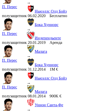
→
П. Перес
Ньюэллс Олд Бойз
полузащитник
06.02.2020
Бесплатно
Бока Хуниорс
→
П. Перес
Индепендьенте
полузащитник
20.01.2019
Аренда
Малага
→
П. Перес
Бока Хуниорс
полузащитник
31.12.2014
1M €
Ньюэллс Олд Бойз
→
П. Перес
Малага
полузащитник
08.01.2014
900K €
Унион Санта-Фе
→