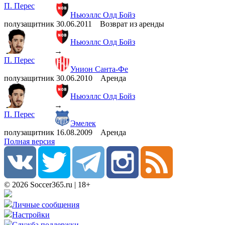
П. Перес
Ньюэллс Олд Бойз
полузащитник
30.06.2011
Возврат из аренды
Ньюэллс Олд Бойз
→
П. Перес
Унион Санта-Фе
полузащитник
30.06.2010
Аренда
Ньюэллс Олд Бойз
→
П. Перес
Эмелек
полузащитник
16.08.2009
Аренда
Полная версия
© 2026 Soccer365.ru | 18+
Личные сообщения
Настройки
Служба поддержки