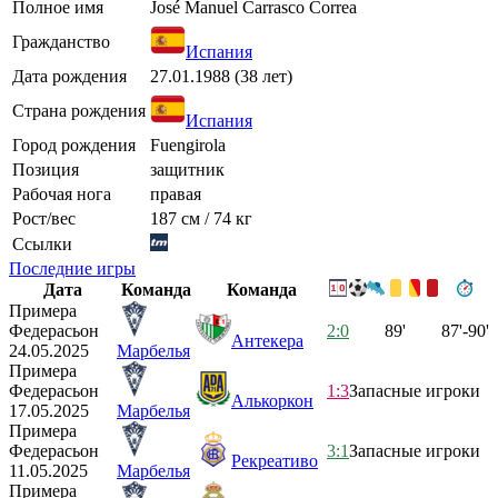
Полное имя
José Manuel Carrasco Correa
Гражданство
Испания
Дата рождения
27.01.1988 (38 лет)
Страна рождения
Испания
Город рождения
Fuengirola
Позиция
защитник
Рабочая нога
правая
Рост/вес
187 см / 74 кг
Ссылки
Последние игры
Дата
Команда
Команда
Примера
Федерасьон
2:0
89'
87'-90'
Антекера
24.05.2025
Марбелья
Примера
Федерасьон
1:3
Запасные игроки
Алькоркон
17.05.2025
Марбелья
Примера
Федерасьон
3:1
Запасные игроки
Рекреативо
11.05.2025
Марбелья
Примера