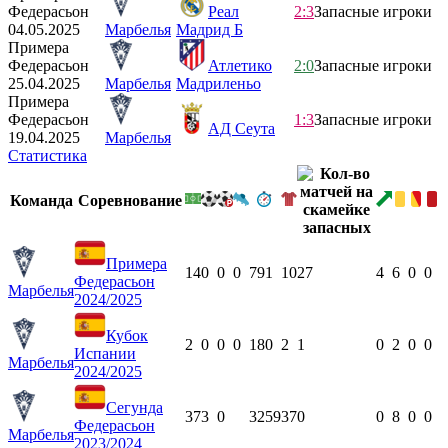
Федерасьон
Реал
2:3
Запасные игроки
04.05.2025
Марбелья
Мадрид Б
Примера
Федерасьон
Атлетико
2:0
Запасные игроки
25.04.2025
Марбелья
Мадриленьо
Примера
Федерасьон
1:3
Запасные игроки
АД Сеута
19.04.2025
Марбелья
Статистика
Команда
Соревнование
Примера
14
0
0
0
791
10
27
4
6
0
0
Федерасьон
Марбелья
2024/2025
Кубок
2
0
0
0
180
2
1
0
2
0
0
Испании
Марбелья
2024/2025
Сегунда
37
3
0
3259
37
0
0
8
0
0
Федерасьон
Марбелья
2023/2024