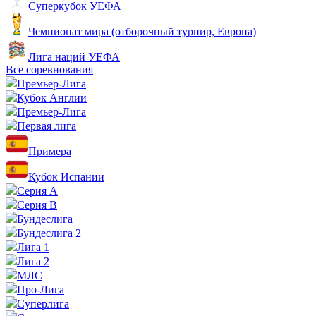
Суперкубок УЕФА
Чемпионат мира (отборочный турнир, Европа)
Лига наций УЕФА
Все соревнования
Премьер-Лига
Кубок Англии
Премьер-Лига
Первая лига
Примера
Кубок Испании
Серия А
Серия B
Бундеслига
Бундеслига 2
Лига 1
Лига 2
МЛС
Про-Лига
Суперлига