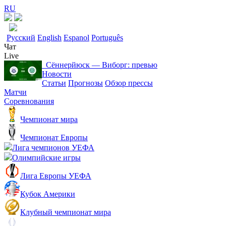
RU
Русский
English
Espanol
Português
Чат
Live
Сённерйюск ― Виборг: превью
Новости
Статьи
Прогнозы
Обзор прессы
Матчи
Соревнования
Чемпионат мира
Чемпионат Европы
Лига чемпионов УЕФА
Олимпийские игры
Лига Европы УЕФА
Кубок Америки
Клубный чемпионат мира