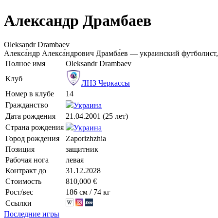
Александр Драмбаев
Oleksandr Drambaev
Алекса́ндр Алекса́ндрович Драмба́ев — украинский футболист
Полное имя
Oleksandr Drambaev
Клуб
ЛНЗ Черкассы
Номер в клубе
14
Гражданство
Украина
Дата рождения
21.04.2001 (25 лет)
Страна рождения
Украина
Город рождения
Zaporizhzhia
Позиция
защитник
Рабочая нога
левая
Контракт до
31.12.2028
Стоимость
810,000 €
Рост/вес
186 см / 74 кг
Ссылки
Последние игры