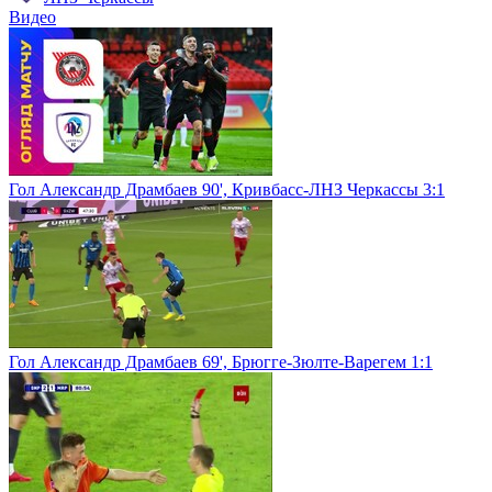
Видео
Гол Александр Драмбаев 90', Кривбасс-ЛНЗ Черкассы 3:1
Гол Александр Драмбаев 69', Брюгге-Зюлте-Варегем 1:1