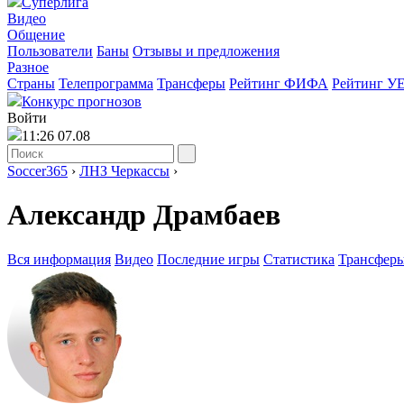
Суперлига
Видео
Общение
Пользователи
Баны
Отзывы и предложения
Разное
Страны
Телепрограмма
Трансферы
Рейтинг ФИФА
Рейтинг У
Конкурс прогнозов
Войти
11:26 07.08
Soccer365
›
ЛНЗ Черкассы
›
Александр Драмбаев
Вся информация
Видео
Последние игры
Статистика
Трансфер