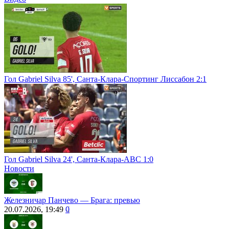
Гол Gabriel Silva 85', Санта-Клара-Спортинг Лиссабон 2:1
Гол Gabriel Silva 24', Санта-Клара-АВС 1:0
Новости
Железничар Панчево ― Брага: превью
20.07.2026, 19:49
0