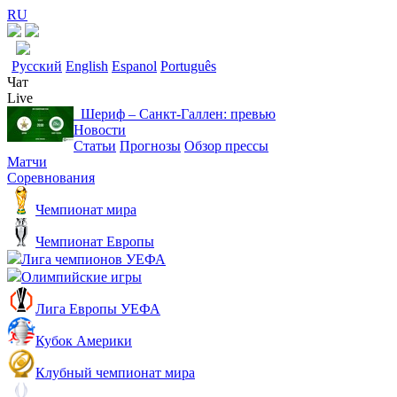
RU
Русский
English
Espanol
Português
Чат
Live
Шериф – Санкт-Галлен: превью
Новости
Статьи
Прогнозы
Обзор прессы
Матчи
Соревнования
Чемпионат мира
Чемпионат Европы
Лига чемпионов УЕФА
Олимпийские игры
Лига Европы УЕФА
Кубок Америки
Клубный чемпионат мира