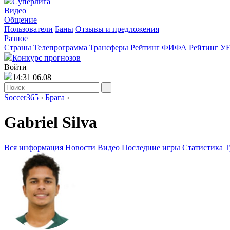
Суперлига
Видео
Общение
Пользователи
Баны
Отзывы и предложения
Разное
Страны
Телепрограмма
Трансферы
Рейтинг ФИФА
Рейтинг У
Конкурс прогнозов
Войти
14:31 06.08
Soccer365
›
Брага
›
Gabriel Silva
Вся информация
Новости
Видео
Последние игры
Статистика
Т