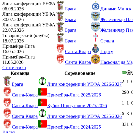
Лига конференций УЕФА
06.08.2026
Брага
Динамо Минск
Лига конференций УЕФА
30.07.2026
Брага
Железничар Па
Лига конференций УЕФА
22.07.2026
Брага
Железничар Па
Товарищеский (клубы)
18.07.2026
Брага
Сельта
Примейра-Лига
16.05.2026
Санта-Клара
Порту
Примейра-Лига
11.05.2026
Санта-Клара
Насьонал да Ма
Статистика
Команда
Соревнование
2
1
Брага
Лига конференций УЕФА 2026/2027
29
0
Санта-Клара
Примейра-Лига 2025/2026
1
1
Санта-Клара
Кубок Португалии 2025/2026
6
3
Санта-Клара
Лига конференций УЕФА 2025/2026
33
1
Санта-Клара
Примейра-Лига 2024/2025
Видео