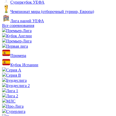
Суперкубок УЕФА
Чемпионат мира (отборочный турнир, Европа)
Лига наций УЕФА
Все соревнования
Премьер-Лига
Кубок Англии
Премьер-Лига
Первая лига
Примера
Кубок Испании
Серия А
Серия B
Бундеслига
Бундеслига 2
Лига 1
Лига 2
МЛС
Про-Лига
Суперлига