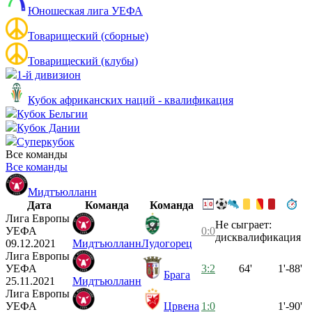
Юношеская лига УЕФА
Товарищеский (сборные)
Товарищеский (клубы)
1-й дивизион
Кубок африканских наций - квалификация
Кубок Бельгии
Кубок Дании
Суперкубок
Все команды
Все команды
Мидтъюлланн
Дата
Команда
Команда
Лига Европы
Не сыграет:
УЕФА
0:0
дисквалификация
09.12.2021
Мидтъюлланн
Лудогорец
Лига Европы
УЕФА
3:2
64'
1'-88'
Брага
25.11.2021
Мидтъюлланн
Лига Европы
УЕФА
Црвена
1:0
1'-90'