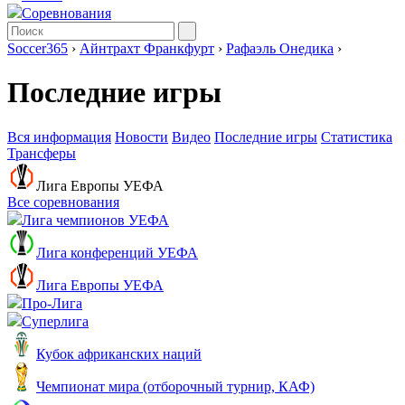
Соревнования
Soccer365
›
Айнтрахт Франкфурт
›
Рафаэль Онедика
›
Последние игры
Вся информация
Новости
Видео
Последние игры
Статистика
Трансферы
Лига Европы УЕФА
Все соревнования
Лига чемпионов УЕФА
Лига конференций УЕФА
Лига Европы УЕФА
Про-Лига
Суперлига
Кубок африканских наций
Чемпионат мира (отборочный турнир, КАФ)