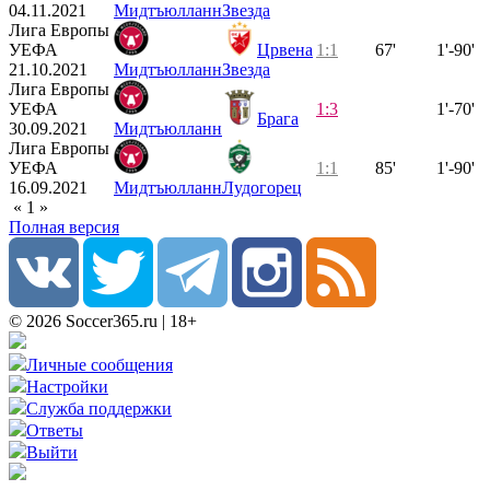
04.11.2021
Мидтъюлланн
Звезда
Лига Европы
УЕФА
Црвена
1:1
67'
1'-90'
21.10.2021
Мидтъюлланн
Звезда
Лига Европы
УЕФА
1:3
1'-70'
Брага
30.09.2021
Мидтъюлланн
Лига Европы
УЕФА
1:1
85'
1'-90'
16.09.2021
Мидтъюлланн
Лудогорец
«
1
»
Полная версия
© 2026 Soccer365.ru | 18+
Личные сообщения
Настройки
Служба поддержки
Ответы
Выйти