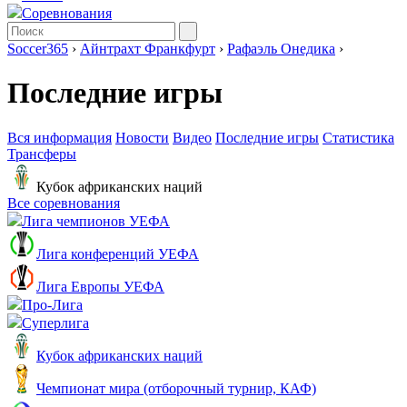
Соревнования
Soccer365
›
Айнтрахт Франкфурт
›
Рафаэль Онедика
›
Последние игры
Вся информация
Новости
Видео
Последние игры
Статистика
Трансферы
Кубок африканских наций
Все соревнования
Лига чемпионов УЕФА
Лига конференций УЕФА
Лига Европы УЕФА
Про-Лига
Суперлига
Кубок африканских наций
Чемпионат мира (отборочный турнир, КАФ)