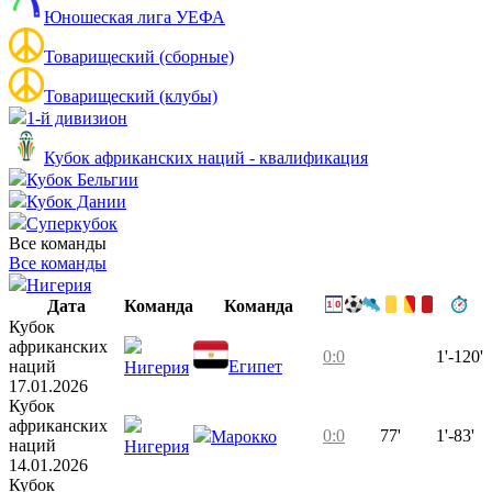
Юношеская лига УЕФА
Товарищеский (сборные)
Товарищеский (клубы)
1-й дивизион
Кубок африканских наций - квалификация
Кубок Бельгии
Кубок Дании
Суперкубок
Все команды
Все команды
Нигерия
Дата
Команда
Команда
Кубок
африканских
0:0
1'-120'
наций
Египет
Нигерия
17.01.2026
Кубок
африканских
0:0
77'
1'-83'
Марокко
наций
Нигерия
14.01.2026
Кубок