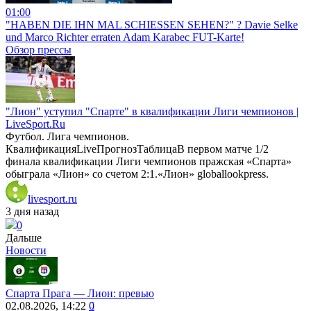
01:00
"HABEN DIE IHN MAL SCHIESSEN SEHEN?" ? Davie Selke
und Marco Richter erraten Adam Karabec FUT-Karte!
Обзор прессы
"Лион" уступил "Спарте" в квалификации Лиги чемпионов |
LiveSport.Ru
Футбол. Лига чемпионов.
КвалификацияLiveПрогнозТаблицаВ первом матче 1/2
финала квалификации Лиги чемпионов пражская «Спарта»
обыграла «Лион» со счетом 2:1.«Лион» globallookpress.
livesport.ru
3 дня назад
0
Дальше
Новости
Спарта Прага ― Лион: превью
02.08.2026, 14:22
0