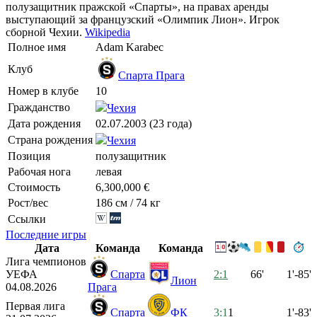
полузащитник пражской «Спарты», на правах аренды
выступающий за французский «Олимпик Лион». Игрок
сборной Чехии.
Wikipedia
Полное имя
Adam Karabec
Клуб
Спарта Прага
Номер в клубе
10
Гражданство
Чехия
Дата рождения
02.07.2003 (23 года)
Страна рождения
Чехия
Позиция
полузащитник
Рабочая нога
левая
Стоимость
6,300,000 €
Рост/вес
186 см / 74 кг
Ссылки
Последние игры
Дата
Команда
Команда
Лига чемпионов
УЕФА
Спарта
2:1
66'
1'-85'
Лион
04.08.2026
Прага
Первая лига
Спарта
ФК
3:1
1
1'-83'