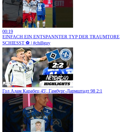
00:19
EINFACH EIN ENTSPANNTER TYP DER TRAUMTORE
SCHIESST ⚽️ | #chillguy
Гол Адам Карабец 45', Гамбург-Дармштадт 98 2:1