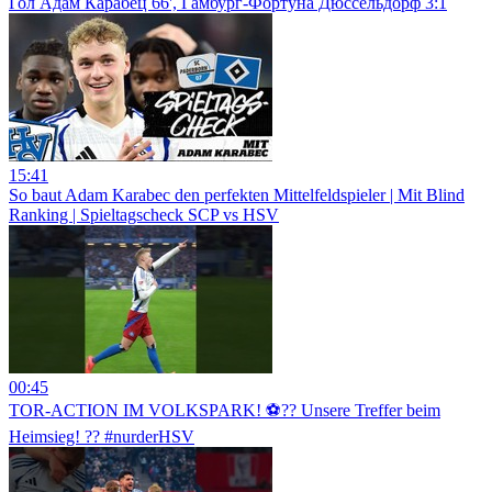
Гол Адам Карабец 66', Гамбург-Фортуна Дюссельдорф 3:1
15:41
So baut Adam Karabec den perfekten Mittelfeldspieler | Mit Blind
Ranking | Spieltagscheck SCP vs HSV
00:45
TOR-ACTION IM VOLKSPARK! ⚽️?‍? Unsere Treffer beim
Heimsieg! ?? #nurderHSV