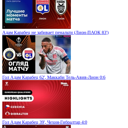
Адам Карабец не забивает пенальти (Лион-ПАОК 83')
Гол Адам Карабец 62', Маккаби Тель-Авив-Лион 0:6
Гол Адам Карабец 39', Чехия-Гибралтар 4:0