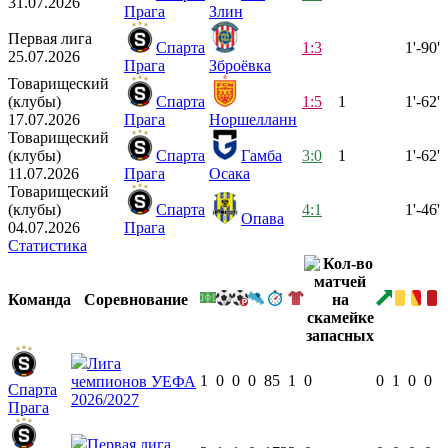
31.07.2026
Прага
Злин
Первая лига
Спарта
1:3
1'-90'
25.07.2026
Прага
Зброёвка
Товарищеский
(клубы)
Спарта
1:5
1
1'-62'
17.07.2026
Прага
Норшелланн
Товарищеский
(клубы)
Спарта
Гамба
3:0
1
1'-62'
11.07.2026
Прага
Осака
Товарищеский
(клубы)
Спарта
4:1
1'-46'
Опава
04.07.2026
Прага
Статистика
Команда
Соревнование
Лига
1
0
0
0
85
1
0
0
1
0
0
чемпионов УЕФА
Спарта
2026/2027
Прага
Первая лига