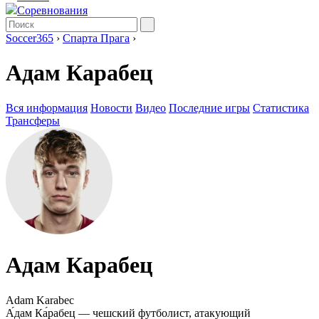
Соревнования
Soccer365
›
Спарта Прага
›
Адам Карабец
Вся информация
Новости
Видео
Последние игры
Статистика
Трансферы
Адам Карабец
Adam Karabec
А́дам Ка́рабец — чешский футболист, атакующий