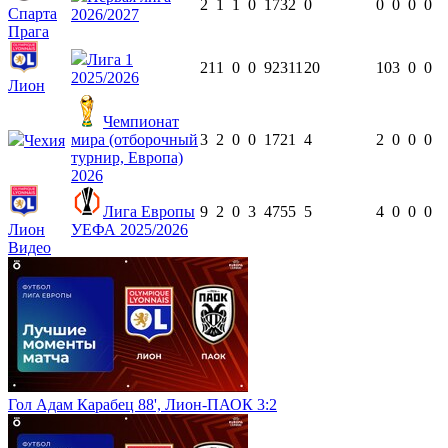
2
1
1
0
173
2
0
0
0
0
0
Спарта
2026/2027
Прага
Лига 1
21
1
0
0
923
11
20
10
3
0
0
2025/2026
Лион
Чемпионат
мира (отборочный
3
2
0
0
172
1
4
2
0
0
0
Чехия
турнир, Европа)
2026
Лига Европы
9
2
0
3
475
5
5
4
0
0
0
Лион
УЕФА 2025/2026
Видео
Гол Адам Карабец 88', Лион-ПАОК 3:2