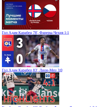
Гол Адам Карабец 78', Фареры-Чехия 1:1
Гол Адам Карабец 83', Лион-Мец 3:0