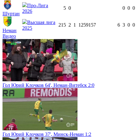
Про-Лига
5
0
0
0
0
2026
Шуртан
Высшая лига
21
5
2
1
1259
15
7
6
3
0
0
2025
Неман
Видео
Гол Юрий Клочков 64', Неман-Витебск 2:0
Гол Юрий Клочков 37', Минск-Неман 1:2