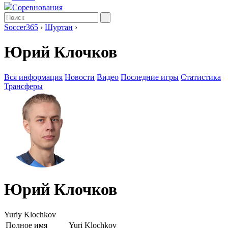
Соревнования
Soccer365
›
Шуртан
›
Юрий Клочков
Вся информация
Новости
Видео
Последние игры
Статистика
Трансферы
Юрий Клочков
Yuriy Klochkov
Полное имя
Yuri Klochkov