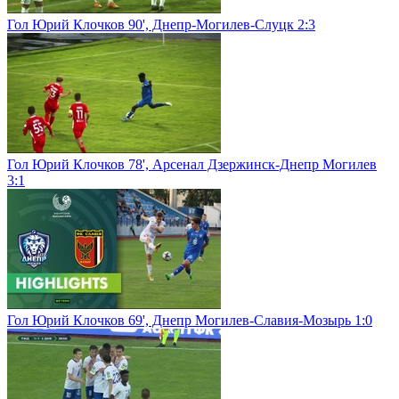
Гол Юрий Клочков 90', Днепр-Могилев-Слуцк 2:3
Гол Юрий Клочков 78', Арсенал Дзержинск-Днепр Могилев
3:1
Гол Юрий Клочков 69', Днепр Могилев-Славия-Мозырь 1:0