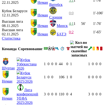
3:1
1
1'-76'
22.11.2025
Неман
Витебск
Кубок Беларуси
0:0
1'-106'
12.11.2025
Неман
Слоним
Высшая лига
4:1
1
56'
1'-76'
08.11.2025
Неман
Минск
Высшая лига
0:2
1'-65'
02.11.2025
Неман
БАТЭ
Статистика
Команда
Соревнование
Кубок
1
0
0
0
44
0
1
1
0
0
0
Узбекистана
Шуртан
2026
Кубок
1
0
0
106
1
0
0
0
0
0
Беларуси
Неман
2025/2026
Лига
конференций
3
0
0
0
110
0
4
3
0
0
0
Неман
УЕФА
2025/2026