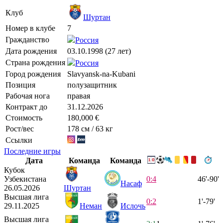
Клуб
Шуртан
Номер в клубе
7
Гражданство
Россия
Дата рождения
03.10.1998 (27 лет)
Страна рождения
Россия
Город рождения
Slavyansk-na-Kubani
Позиция
полузащитник
Рабочая нога
правая
Контракт до
31.12.2026
Стоимость
180,000 €
Рост/вес
178 см / 63 кг
Ссылки
Последние игры
Дата
Команда
Команда
Кубок
Узбекистана
0:4
46'-90'
Насаф
26.05.2026
Шуртан
Высшая лига
0:2
1'-79'
29.11.2025
Неман
Ислочь
Высшая лига