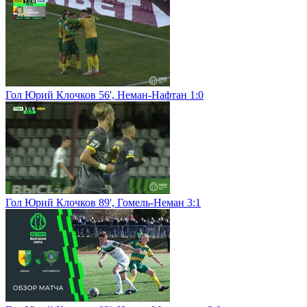
Гол Юрий Клочков 56', Неман-Нафтан 1:0
Гол Юрий Клочков 89', Гомель-Неман 3:1