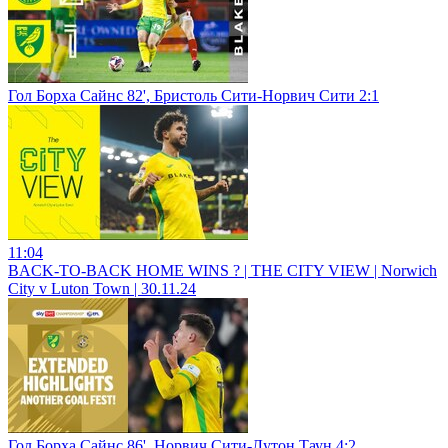
Гол Борха Сайнс 82', Бристоль Сити-Норвич Сити 2:1
11:04
BACK-TO-BACK HOME WINS ? | THE CITY VIEW | Norwich
City v Luton Town | 30.11.24
Гол Борха Сайнс 86', Норвич Сити-Лутон Таун 4:2