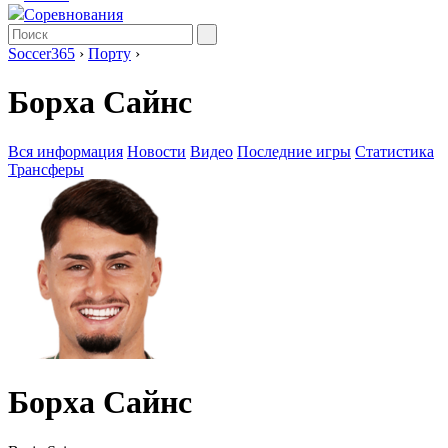
Соревнования
Soccer365
›
Порту
›
Борха Сайнс
Вся информация
Новости
Видео
Последние игры
Статистика
Трансферы
Борха Сайнс