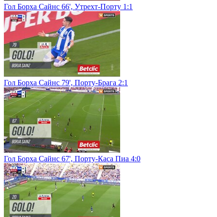
Гол Борха Сайнс 66', Утрехт-Порту 1:1
Гол Борха Сайнс 79', Порту-Брага 2:1
Гол Борха Сайнс 67', Порту-Каса Пиа 4:0