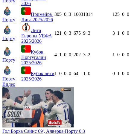
Порту
2026
Примейра-
30
5
0
3
1603
18
14
12
5
0
0
Порту
Лига 2025/2026
Лига
12
1
0
3
675
9
3
3
1
0
0
Европы УЕФА
Порту
2025/2026
Кубок
4
1
0
0
202
3
2
1
0
0
0
Португалии
Порту
2025/2026
Кубок лиги
1
0
0
0
64
1
0
0
1
0
0
Порту
2025/2026
Видео
Гол Борха Сайнс 69', Алверка-Порту 0:3