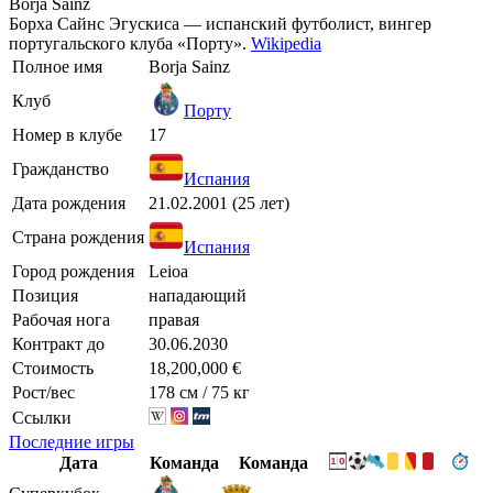
Borja Sainz
Борха Сайнс Эгускиса — испанский футболист, вингер
португальского клуба «Порту».
Wikipedia
Полное имя
Borja Sainz
Клуб
Порту
Номер в клубе
17
Гражданство
Испания
Дата рождения
21.02.2001 (25 лет)
Страна рождения
Испания
Город рождения
Leioa
Позиция
нападающий
Рабочая нога
правая
Контракт до
30.06.2030
Стоимость
18,200,000 €
Рост/вес
178 см / 75 кг
Ссылки
Последние игры
Дата
Команда
Команда