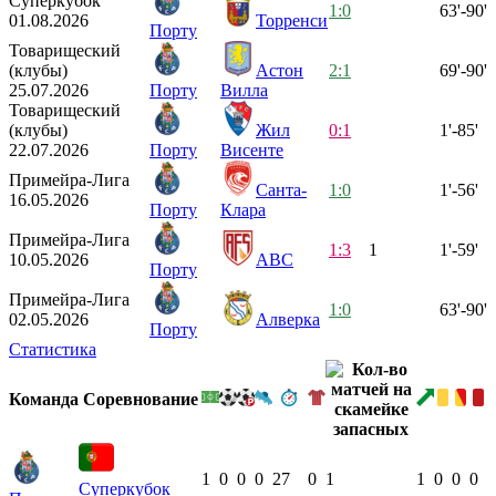
Суперкубок
1:0
63'-90'
01.08.2026
Торренси
Порту
Товарищеский
(клубы)
Астон
2:1
69'-90'
25.07.2026
Порту
Вилла
Товарищеский
(клубы)
Жил
0:1
1'-85'
22.07.2026
Порту
Висенте
Примейра-Лига
Санта-
1:0
1'-56'
16.05.2026
Порту
Клара
Примейра-Лига
1:3
1
1'-59'
10.05.2026
АВС
Порту
Примейра-Лига
1:0
63'-90'
02.05.2026
Алверка
Порту
Статистика
Команда
Соревнование
1
0
0
0
27
0
1
1
0
0
0
Суперкубок