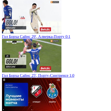
Гол Борха Сайнс 29', Алверка-Порту 0:1
Гол Борха Сайнс 25', Порту-Синтренсе 1:0