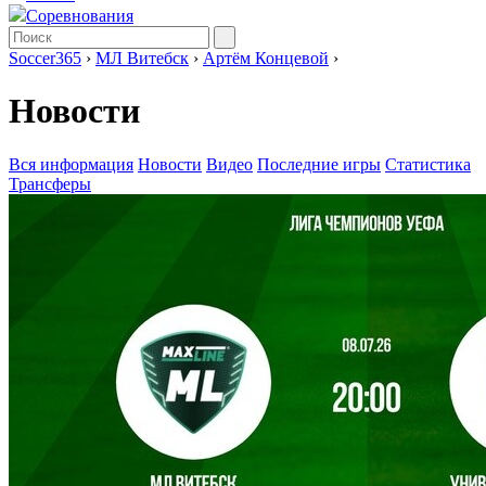
Соревнования
Soccer365
›
МЛ Витебск
›
Артём Концевой
›
Новости
Вся информация
Новости
Видео
Последние игры
Статистика
Трансферы