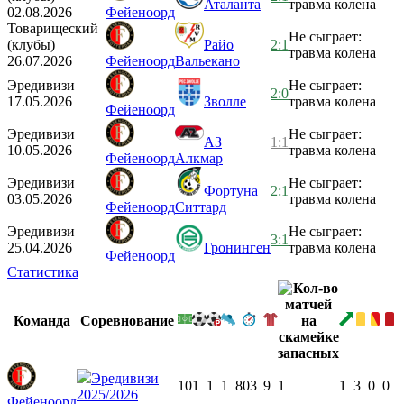
Аталанта
травма колена
02.08.2026
Фейеноорд
Товарищеский
Не сыграет:
(клубы)
Райо
2:1
травма колена
26.07.2026
Фейеноорд
Вальекано
Эредивизи
Не сыграет:
2:0
17.05.2026
Зволле
травма колена
Фейеноорд
Эредивизи
Не сыграет:
АЗ
1:1
10.05.2026
травма колена
Фейеноорд
Алкмар
Эредивизи
Не сыграет:
Фортуна
2:1
03.05.2026
травма колена
Фейеноорд
Ситтард
Эредивизи
Не сыграет:
3:1
25.04.2026
Гронинген
травма колена
Фейеноорд
Статистика
Команда
Соревнование
Эредивизи
10
1
1
1
803
9
1
1
3
0
0
2025/2026
Фейеноорд