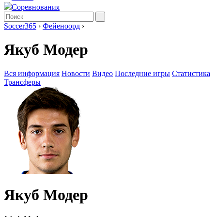
Соревнования
Soccer365
›
Фейеноорд
›
Якуб Модер
Вся информация
Новости
Видео
Последние игры
Статистика
Трансферы
Якуб Модер