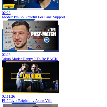
02:23
Moder: I'm So Grateful For Fans' Support
02:26
Jakub Moder Happy ? To Be BACK
02:11:26
PL2 Live: Brighton v Aston Villa