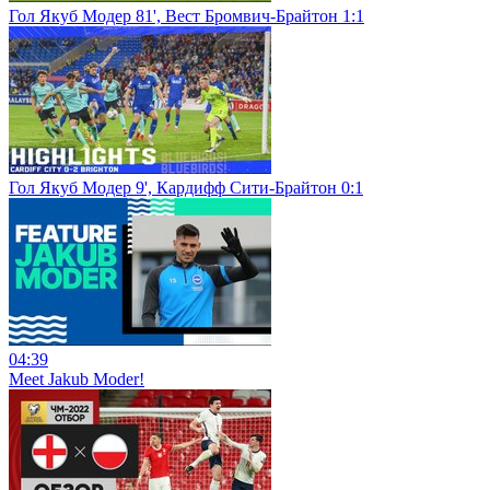
Гол Якуб Модер 81', Вест Бромвич-Брайтон 1:1
Гол Якуб Модер 9', Кардифф Сити-Брайтон 0:1
04:39
Meet Jakub Moder!