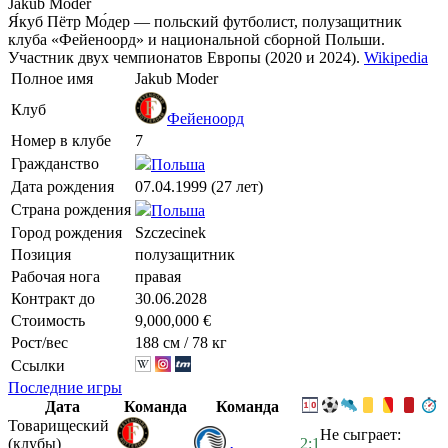
Jakub Moder
Я́куб Пётр Мо́дер — польский футболист, полузащитник
клуба «Фейеноорд» и национальной сборной Польши.
Участник двух чемпионатов Европы (2020 и 2024).
Wikipedia
Полное имя
Jakub Moder
Клуб
Фейеноорд
Номер в клубе
7
Гражданство
Польша
Дата рождения
07.04.1999 (27 лет)
Страна рождения
Польша
Город рождения
Szczecinek
Позиция
полузащитник
Рабочая нога
правая
Контракт до
30.06.2028
Стоимость
9,000,000 €
Рост/вес
188 см / 78 кг
Ссылки
Последние игры
Дата
Команда
Команда
Товарищеский
Не сыграет:
(клубы)
2:1