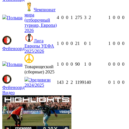
Чемпионат
мира
4
0
0
1
275
3
2
1
0
0
0
Польша
(отборочный
турнир, Европа)
2026
Лига
1
0
0
0
21
0
1
1
0
0
0
Европы УЕФА
Фейеноорд
2025/2026
1
0
0
0
90
1
0
0
0
0
0
Польша
Товарищеский
(сборные) 2025
Эредивизи
14
3
2
2
1199
14
0
0
1
0
0
2024/2025
Фейеноорд
Видео