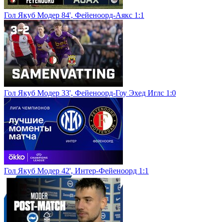
Гол Якуб Модер 84', Фейеноорд-Аякс 1:1
Гол Якуб Модер 33', Фейеноорд-Гоу Эхед Иглс 1:0
Гол Якуб Модер 42', Интер-Фейеноорд 1:1