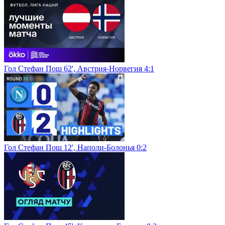
Гол Стефан Пош 62', Австрия-Норвегия 4:1
Гол Стефан Пош 12', Наполи-Болонья 0:2