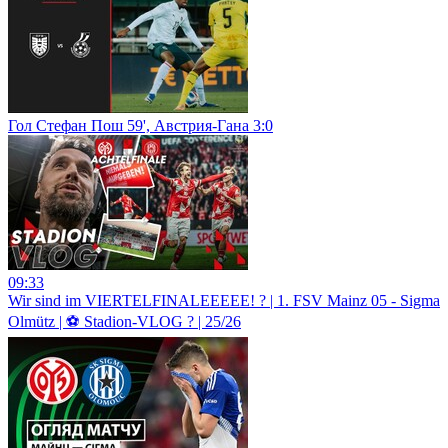
Гол Стефан Пош 59', Австрия-Гана 3:0
09:33
Wir sind im VIERTELFINALEEEEE! ? | 1. FSV Mainz 05 - Sigma
Olmütz | ⚽ Stadion-VLOG ? | 25/26