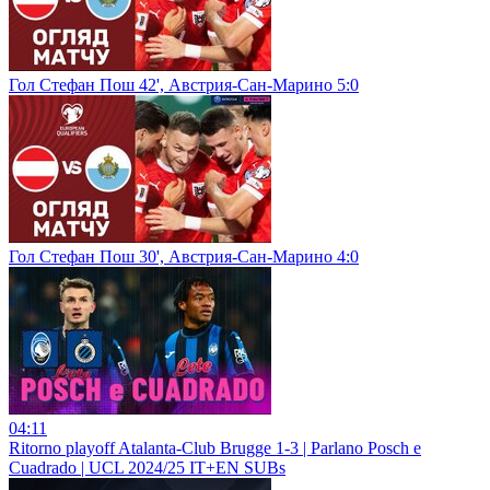
Гол Стефан Пош 42', Австрия-Сан-Марино 5:0
Гол Стефан Пош 30', Австрия-Сан-Марино 4:0
04:11
Ritorno playoff Atalanta-Club Brugge 1-3 | Parlano Posch e
Cuadrado | UCL 2024/25 IT+EN SUBs