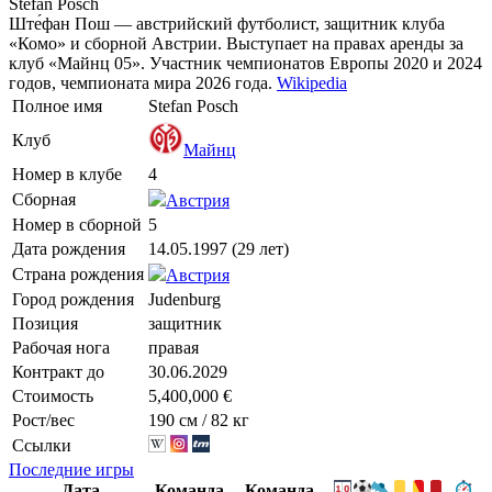
Stefan Posch
Ште́фан Пош — австрийский футболист, защитник клуба
«Комо» и сборной Австрии. Выступает на правах аренды за
клуб «Майнц 05». Участник чемпионатов Европы 2020 и 2024
годов, чемпионата мира 2026 года.
Wikipedia
Полное имя
Stefan Posch
Клуб
Майнц
Номер в клубе
4
Сборная
Австрия
Номер в сборной
5
Дата рождения
14.05.1997 (29 лет)
Страна рождения
Австрия
Город рождения
Judenburg
Позиция
защитник
Рабочая нога
правая
Контракт до
30.06.2029
Стоимость
5,400,000 €
Рост/вес
190 см / 82 кг
Ссылки
Последние игры
Дата
Команда
Команда