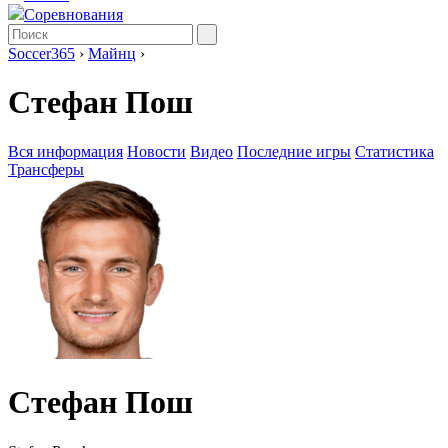
Соревнования
Soccer365
›
Майнц
›
Стефан Пош
Вся информация
Новости
Видео
Последние игры
Статистика
Трансферы
Стефан Пош