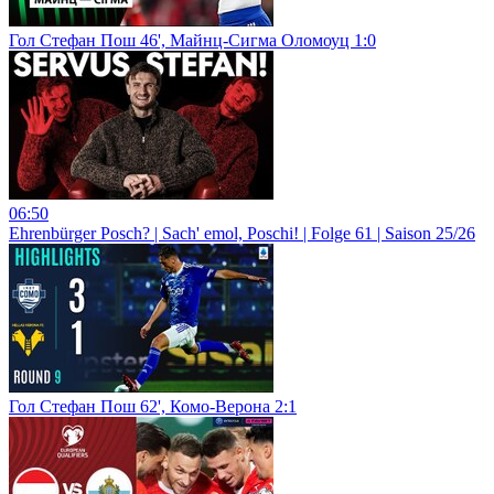
Гол Стефан Пош 46', Майнц-Сигма Оломоуц 1:0
06:50
Ehrenbürger Posch? | Sach' emol, Poschi! | Folge 61 | Saison 25/26
Гол Стефан Пош 62', Комо-Верона 2:1