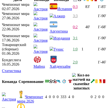
Чемпионат мира
0:3
83'
1'-85'
02.07.2026
Испания
Австрия
Чемпионат мира
3:3
1'-90'
Алжир
27.06.2026
Австрия
Чемпионат мира
0:2
40'
1'-68'
22.06.2026
Австрия
Аргентина
Чемпионат мира
3:1
1'-90'
Иордания
17.06.2026
Австрия
Товарищеский
(сборные)
1:0
1
1'-80'
Тунис
Австрия
01.06.2026
Бундеслига
2:0
1'-46'
16.05.2026
Майнц
Хайденхайм
Статистика
Команда
Соревнование
Чемпионат
4
0
0
0
333
4
0
0
2
0
0
Австрия
мира 2026