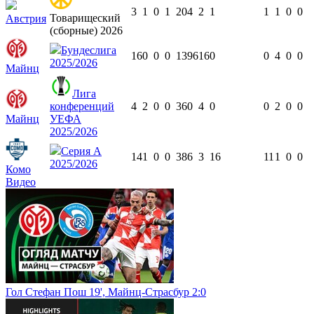
3
1
0
1
204
2
1
1
1
0
0
Товарищеский
Австрия
(сборные) 2026
Бундеслига
16
0
0
0
1396
16
0
0
4
0
0
2025/2026
Майнц
Лига
конференций
4
2
0
0
360
4
0
0
2
0
0
Майнц
УЕФА
2025/2026
Серия А
14
1
0
0
386
3
16
11
1
0
0
2025/2026
Комо
Видео
Гол Стефан Пош 19', Майнц-Страсбур 2:0