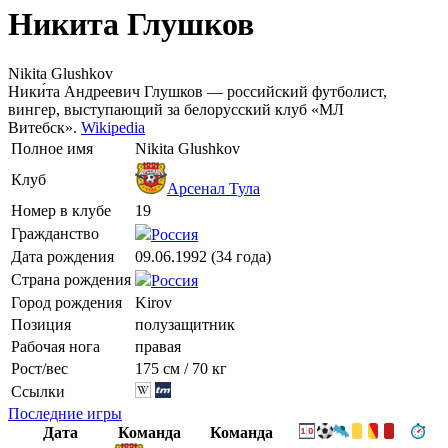
Никита Глушков
Nikita Glushkov
Ники́та Андреевич Глушков — российский футболист,
вингер, выступающий за белорусский клуб «МЛ
Витебск».
Wikipedia
Полное имя
Nikita Glushkov
Клуб
Арсенал Тула
Номер в клубе
19
Гражданство
Россия
Дата рождения
09.06.1992 (34 года)
Страна рождения
Россия
Город рождения
Kirov
Позиция
полузащитник
Рабочая нога
правая
Рост/вес
175 см / 70 кг
Ссылки
Последние игры
Дата
Команда
Команда