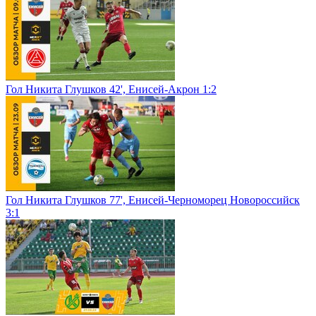
Гол Никита Глушков 42', Енисей-Акрон 1:2
Гол Никита Глушков 77', Енисей-Черноморец Новороссийск
3:1