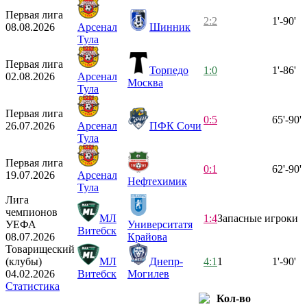
Первая лига
2:2
1'-90'
08.08.2026
Арсенал
Шинник
Тула
Первая лига
Торпедо
1:0
1'-86'
02.08.2026
Арсенал
Москва
Тула
Первая лига
0:5
65'-90'
26.07.2026
Арсенал
ПФК Сочи
Тула
Первая лига
0:1
62'-90'
19.07.2026
Арсенал
Нефтехимик
Тула
Лига
чемпионов
МЛ
1:4
Запасные игроки
УЕФА
Университатя
Витебск
08.07.2026
Крайова
Товарищеский
(клубы)
МЛ
Днепр-
4:1
1
1'-90'
04.02.2026
Витебск
Могилев
Статистика