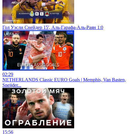
Гол Уэсли Снейдер 15', Аль-Гарафа-Аль-Раян 1:0
02:29
NETHERLANDS Classic EURO Goals | Memphis, Van Basten,
Sneijder...
15:56