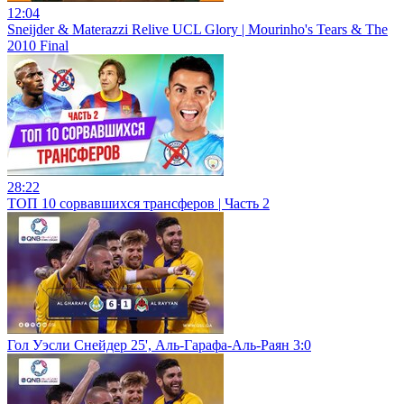
12:04
Sneijder & Materazzi Relive UCL Glory | Mourinho's Tears & The
2010 Final
28:22
ТОП 10 сорвавшихся трансферов | Часть 2
Гол Уэсли Снейдер 25', Аль-Гарафа-Аль-Раян 3:0