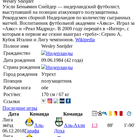
Wesley Sneijder
Уэ́сли Бе́ньямин Сне́йдер — нидерландский футболист,
выступавший на позиции атакующего полузащитника.
Рекордсмен сборной Нидерландов по количеству сыгранных
матчей. Воспитанник футбольной академии «Аякса». Играл за
«Аякс» и «Реал Мадрид». В 2009 году перешёл в «Интер», с
которым в первом же сезоне выиграл «требл»: Серию А,
Кубок Италии и Лигу чемпионов.
Wikipedia
Полное имя
Wesley Sneijder
Гражданство
Нидерланды
Дата рождения
09.06.1984 (42 года)
Страна рождения
Нидерланды
Город рождения
Утрехт
Позиция
полузащитник
Рабочая нога
обе
Рост/вес
170 см / 67 кг
Ссылки
Последние игры
Дата
Команда
Команда
Лига
звёзд
Аль-
Аль-Ахли
1:3
88'
1'-90'
06.12.2018
Гарафа
Доха
Лига