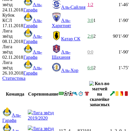
звёзд
Аль-
1:2
1'-46'
Аль-Сайлия
24.11.2018
Гарафа
Кубок
КСЛ
Аль-
Аль-
3:0
1
1'-90'
17.11.2018
Гарафа
Харитият
Лига
звёзд
Аль-
2:0
2
90'
1'-90'
Катар СК
08.11.2018
Гарафа
Лига
звёзд
Аль-
Аль-
0:0
1'-90'
02.11.2018
Гарафа
Шахания
Лига
звёзд
Аль-
6:0
2
1'-75'
Аль-Хор
26.10.2018
Гарафа
Статистика
Команда
Соревнование
Лига звёзд
Аль-
2019/2020
Гарафа
Лига звёзд
Аль-
11
7
4
832
10
1
1
2
0
1