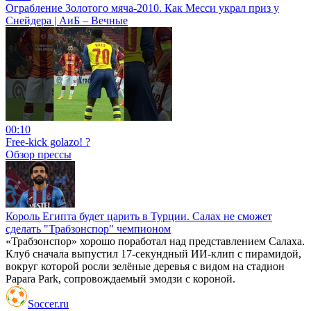
Ограбление Золотого мяча-2010. Как Месси украл приз у
Снейдера | АиБ – Вечные
00:10
Free-kick golazo! ?
Обзор прессы
Король Египта будет царить в Турции. Салах не сможет
сделать "Трабзонспор" чемпионом
«Трабзонспор» хорошо поработал над представлением Салаха.
Клуб сначала выпустил 17-секундный ИИ-клип с пирамидой,
вокруг которой росли зелёные деревья с видом на стадион
Papara Park, сопровождаемый эмодзи с короной.
Soccer.ru