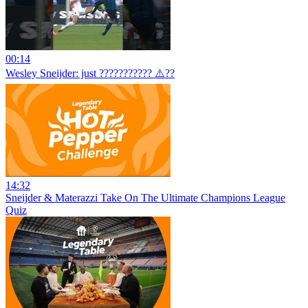
00:14
Wesley Sneijder: just ??????????? ⚠️??
14:32
Sneijder & Materazzi Take On The Ultimate Champions League
Quiz