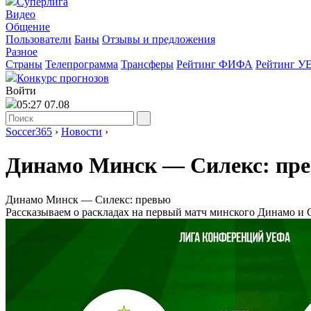
Суперлига
Видео
Общение
Пользователи
Баны
Отзывы и предложения
Разное
Страны
Телепрограмма
Трансферы
Рейтинг ФИФА
Рейтинг У
Конкурс прогнозов
Войти
05:27 07.08
Soccer365
›
Новости
›
Динамо Минск ― Силекс: пр
Динамо Минск ― Силекс: превью
Рассказываем о раскладах на первый матч минского Динамо и 