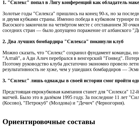
1. "Силекс" попал в Лигу конференций как обладатель мак
Золотые годы "Силекса" пришлись на конец 90-х, но за послед
и двумя кубками страны. Именно победа в кубковом турнире 
Васоского закончили на четвёртом месте с отставанием 30 очк
соседних стран — было допущено поражение от албанского "Дин
2. Два лучших бомбардира "Силекса" покинули клуб
Можно сказать, что "Силекс" сохранил фундамент команды, но
"Алтай", а Ади Алич перебрался в венгерский "Гонвед". Поте
Поэтому руководство клуба достаточно экономно провело лет
результативность не хуже, чем у ушедших бомбардиров — Эсми
3. "Силекс" лишь однажды в своей истории смог пройти оди
Предстоящая еврокубковая кампания станет для "Силекса" 12-й
матчей. Было это в далёком 1995 году. За последние 11 лет "С
(Косово), "Петрокуб" (Молдова) и "Дечич" (Черногория).
Ориентировочные составы