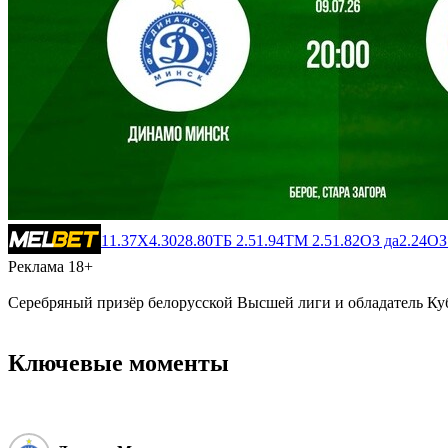
1
1.37
X
4.30
2
8.80
ТБ 2.5
1.94
ТМ 2.5
1.82
ОЗ да
2.24
ОЗ
Реклама 18+
Серебряный призёр белорусской Высшей лиги и обладатель Куб
Ключевые моменты