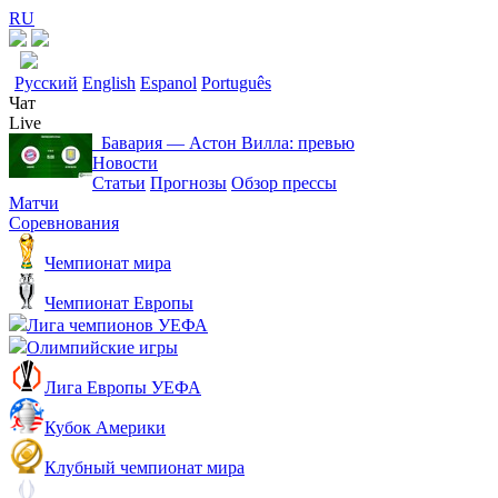
RU
Русский
English
Espanol
Português
Чат
Live
Бавария ― Астон Вилла: превью
Новости
Статьи
Прогнозы
Обзор прессы
Матчи
Соревнования
Чемпионат мира
Чемпионат Европы
Лига чемпионов УЕФА
Олимпийские игры
Лига Европы УЕФА
Кубок Америки
Клубный чемпионат мира