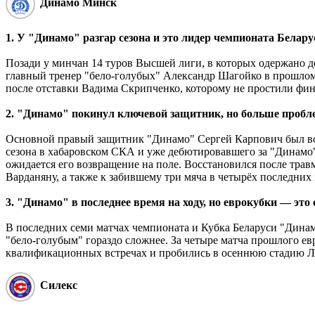
Динамо Минск
1. У "Динамо" разгар сезона и это лидер чемпионата Белару
Позади у минчан 14 туров Высшей лиги, в которых одержано д
главный тренер "бело-голубых" Александр Шагойко в прошлом с
после отставки Вадима Скрипченко, которому не простили фи
2. "Динамо" покинул ключевой защитник, но больше пробле
Основной правый защитник "Динамо" Сергей Карпович был во
сезона в хабаровском СКА и уже дебютировавшего за "Динамо
ожидается его возвращение на поле. Восстановился после тр
Варданяну, а также к забившему три мяча в четырёх последни
3. "Динамо" в последнее время на ходу, но еврокубки — это
В последних семи матчах чемпионата и Кубка Беларуси "Динам
"бело-голубым" гораздо сложнее. За четыре матча прошлого евр
квалификационных встречах и пробились в осеннюю стадию Ли
Силекс