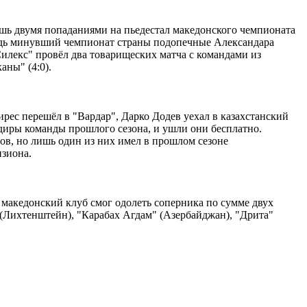
лишь двумя попаданиями на пьедестал македонского чемпионата
ведь минувший чемпионат страны подопечные Александара
Силекс" провёл два товарищеских матча с командами из
аны" (4:0).
рес перешёл в "Вардар", Дарко Додев уехал в казахстанский
диры команды прошлого сезона, и ушли они бесплатно.
в, но лишь один из них имел в прошлом сезоне
изиона.
 македонский клуб смог одолеть соперника по сумме двух
" (Лихтенштейн), "Карабах Агдам" (Азербайджан), "Дрита"