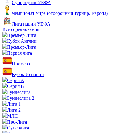
Суперкубок УЕФА
Чемпионат мира (отборочный турнир, Европа)
Лига наций УЕФА
Все соревнования
Премьер-Лига
Кубок Англии
Премьер-Лига
Первая лига
Примера
Кубок Испании
Серия А
Серия B
Бундеслига
Бундеслига 2
Лига 1
Лига 2
МЛС
Про-Лига
Суперлига