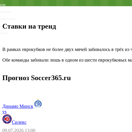
онов
gjeleski
gdanovski
Ставки на тренд
nojlov
sukić
В рамках еврокубков не более двух мячей забивалось в трёх из
Обе команды забивали лишь в одном из шести еврокубковых м
Прогноз Soccer365.ru
Динамо Минск
vs
Силекс
09.07.2026 13:00