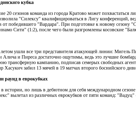
едонского кубка
ние 20 сезонов команда из города Кратово может похвастаться 
позволила "Силексу" квалифицироваться в Лигу конференций, 
ов от победившего "Вардара". При подготовке к новому сезону "
амо Сити" (1:2), после чего были разгромлены косовские "Балк
 летом ушли все три представителя атакующей линии: Мигель Пи
ри Алича и Пиреса достаточно ощутимы, ведь это лучшие бомбар
нюю трансферную кампанию, подписав семерых свободных агенто
р Хасукич забил 13 мячей в 19 матчах второго боснийского див
н раунд в еврокубках
 в истории, но лишь в дебютном для себя международном сезоне
илекс" вылетал из различных еврокубков от пяти команд: "Вадуц