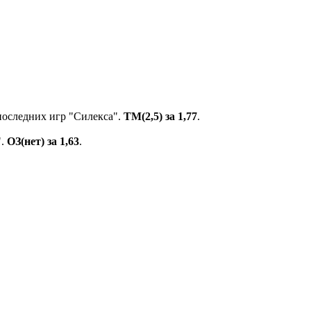
 последних игр "Силекса".
ТМ(2,5) за 1,77
.
".
ОЗ(нет) за 1,63
.