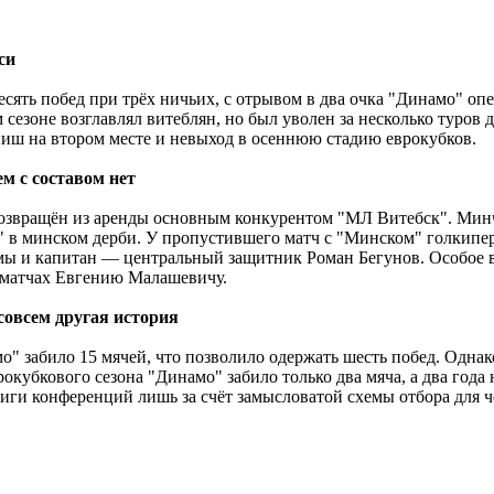
си
есять побед при трёх ничьих, с отрывом в два очка "Динамо" о
езоне возглавлял витеблян, но был уволен за несколько туров 
ниш на втором месте и невыход в осеннюю стадию еврокубков.
м с составом нет
звращён из аренды основным конкурентом "МЛ Витебск". Минча
" в минском дерби. У пропустившего матч с "Минском" голкипе
авмы и капитан — центральный защитник Роман Бегунов. Особое
х матчах Евгению Малашевичу.
 совсем другая история
о" забило 15 мячей, что позволило одержать шесть побед. Одна
окубкового сезона "Динамо" забило только два мяча, а два года
ги конференций лишь за счёт замысловатой схемы отбора для 