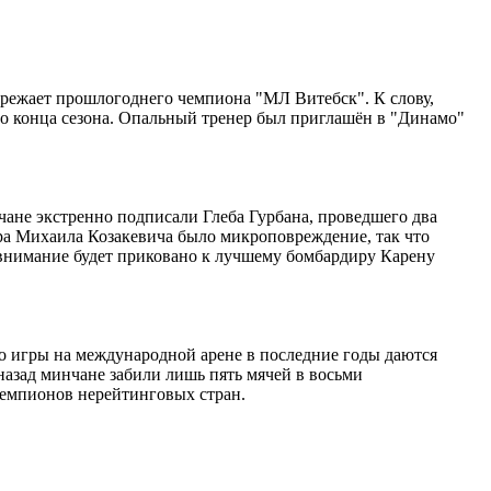
пережает прошлогоднего чемпиона "МЛ Витебск". К слову,
до конца сезона. Опальный тренер был приглашён в "Динамо"
не экстренно подписали Глеба Гурбана, проведшего два
ра Михаила Козакевича было микроповреждение, так что
 внимание будет приковано к лучшему бомбардиру Карену
ко игры на международной арене в последние годы даются
 назад минчане забили лишь пять мячей в восьми
чемпионов нерейтинговых стран.