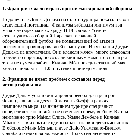
1. Франции тяжело играть против массированной обороны
Подопечные Дидье Дешама на старте турнира показали свой
атакующий потенциал. Французы забивали минимум три
мяча в четырёх матчах кряду. В 1/8 финала "синие"
столкнулись со сборной Парагвая, играющей в
оборонительный футбол, не помышлявшей об атаке и
постоянно провоцировавшей французов. И тут парни Дидье
Дешама не впечатлили. Они владели мячом, много атаковали
и били по воротам, но создали минимум моментов и с игры
так и не сумели забить. Килиан Мбаппе единственный мяч
забил с пенальти — 1:0 и путёвка в четвертьфинал.
2. Франция не имеет проблем с составом перед
четвертьфиналом
Дидье Дешам установил мировой рекорд для тренеров.
Француз выиграл десятый матч плей-офф в рамках
чемпионата мира. На нынешнем турнире специалист
определился с основой и не изменяет своему выбору. В атаке
неизменно трио Майкл Олисе, Усман Дембеле и Килиан
Мбаппе ― в их активе одиннадцать голов и девять ассистов.
В обороне Майк Меньян и дуэт Дайо Упамекано-Вильям
Салиба отвечают за надёжность. Только на нескольких