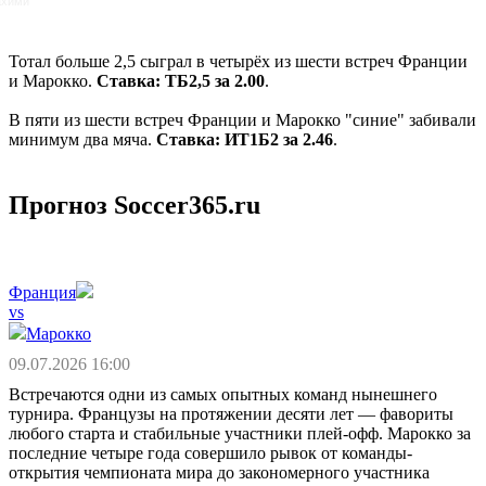
ахими
Тотал больше 2,5 сыграл в четырёх из шести встреч Франции
и Марокко.
Ставка: ТБ2,5 за 2.00
.
В пяти из шести встреч Франции и Марокко "синие" забивали
минимум два мяча.
Ставка: ИТ1Б2 за 2.46
.
Прогноз Soccer365.ru
Франция
vs
Марокко
09.07.2026 16:00
Встречаются одни из самых опытных команд нынешнего
турнира. Французы на протяжении десяти лет — фавориты
любого старта и стабильные участники плей-офф. Марокко за
последние четыре года совершило рывок от команды-
открытия чемпионата мира до закономерного участника