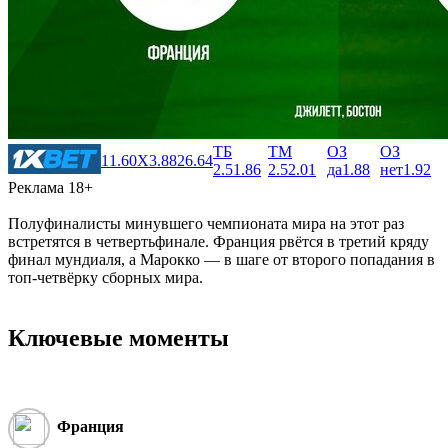
ТБ
ТМ
ОЗ
ОЗ
1
1.60
X
3.88
2
6.64
2.5
1.86
2.5
2.01
да
1.88
нет
1.92
Реклама 18+
Полуфиналисты минувшего чемпионата мира на этот раз
встретятся в четвертьфинале. Франция рвётся в третий кряду
финал мундиаля, а Марокко — в шаге от второго попадания в
топ-четвёрку сборных мира.
Ключевые моменты
Франция