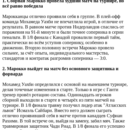
1. Сборная Марокко провела худший матч на турнире, но
всё равно победила
Марокканцы отлично проявили себя в группе. В плей-офф
команда Мохамеда Уахби не впечатлила игрой, в отличие от
результата. В равном матче против Нидерландов спаслись от
поражения на 91-й минуте и были точнее соперника в серии
пенальти. В 1/8 финала с Канадой провалили первый тайм,
практически во всём уступив сопернику, особенно в
движении. Вторую половину встречи Марокко провело
сильнее, за счёт опыта, индивидуального мастерства,
стандартов и контратак разгромив соперника — 3:0.
2. Марокко выйдет на матч без основного защитника и
форварда
Мохамед Уахби определился с основой на нынешнем турнире,
делая точечные изменения в старте. Только в игре с Гаити
тренер провёл ротацию состава. Одиннадцать игроков
сборной выходили в старте в четырёх из пяти матчей на
турнире. В 1/8 финала травму получил лидер атак "Атласских
львов" Исмаэль Сайбари. Вместо него должен сыграть
отлично проявивший себя в матче против канадцев Суфиан
Рахими. В той встрече он, выйдя на замену, забил мяч. Также
травмирован защитник Чади Риад. В 1/8 финала его успешно