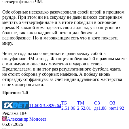
четвертьфинала ЧМ.
Обе сборные несколько разочаровали своей игрой в прошлом
раунде. При этом ни на секунду не дали шансов соперникам
мечтать о четвертьфинале и в итоге победили в основное
время. В каждой команде есть свои лидеры, у французов их
больше, так как и кадровый потенциал богаче и
разнообразнее. Но и марокканцам есть что и кого показать
миру.
Четыре года назад соперники играли между собой в
полуфинале ЧМ и тогда Франция победила 2:0 в равном матче
с минимумом опасных моментов и ударов в створ.
Предполагаем, и на этот раз результативного футбола ждать
не стоит: оборона у сборных надёжна. А победу вновь
отпразднуют французы за счёт индивидуального мастерства
своих лидеров атаки.
Прогноз: 1-0
ТБ
ТМ
ОЗ
ОЗ
1
1.60
X
3.88
2
6.64
2.5
1.86
2.5
2.01
да
1.88
нет
1.92
Реклама 18+
Александр Моисеев
05.07.2026