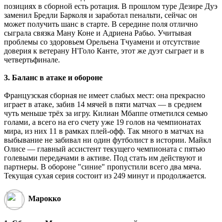
позициях в сборной есть ротация. В прошлом туре Дезире Дуэ
заменил Бредли Барколя и заработал пенальти, сейчас он
может получить шанс в старте. В середине поля отлично
сыграла связка Ману Коне и Адриена Рабьо. Учитывая
проблемы со здоровьем Орельена Тчуамени и отсутствие
доверия к ветерану Н'Голо Канте, этот же дуэт сыграет и в
четвертьфинале.
3. Баланс в атаке и обороне
Французская сборная не имеет слабых мест: она прекрасно
играет в атаке, забив 14 мячей в пяти матчах — в среднем
чуть меньше трёх за игру. Килиан Мбаппе отметился семью
голами, а всего на его счету уже 19 голов на чемпионатах
мира, из них 11 в рамках плей-офф. Так много в матчах на
выбывание не забивал ни один футболист в истории. Майкл
Олисе — главный ассистент текущего чемпионата с пятью
голевыми передачами в активе. Под стать им действуют и
партнеры. В обороне "синие" пропустили всего два мяча.
Текущая сухая серия состоит из 249 минут и продолжается.
Марокко