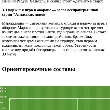
заменил Редуэн Хальхаль, и сейчас стоит ждать его в старте.
3. Надёжная игра в обороне — залог беспроигрышной
серии "Атласских львов"
Марокканцы ― сыгранная команда, отсюда и надёжная игра в
обороне. Марокко пропустило на турнире всего четыре мяча,
из них два в игре против Гаити, где играла не основа. В атаке
также отлажены связи и взаимодействия. Браим Диас
отметился четырьмя ассистами на турнире, став первым
африканцем, кому покорился такой рубеж. Уверенности
коллективу придаёт беспроигрышная серия, насчитывающая
33 матча.
Ориентировочные составы
2-3-1
2-3-1
еньян
инь
алиба