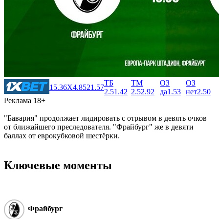
ТБ
ТМ
ОЗ
ОЗ
1
5.36
X
4.85
2
1.57
2.5
1.42
2.5
2.92
да
1.53
нет
2.50
Реклама 18+
"Бавария" продолжает лидировать с отрывом в девять очков
от ближайшего преследователя. "Фрайбург" же в девяти
баллах от еврокубковой шестёрки.
Ключевые моменты
Фрайбург