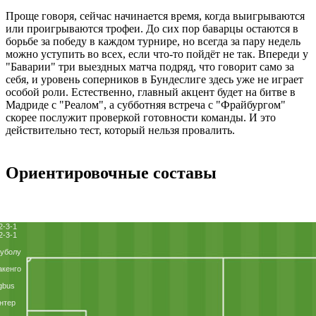
Проще говоря, сейчас начинается время, когда выигрываются
или проигрываются трофеи. До сих пор баварцы остаются в
борьбе за победу в каждом турнире, но всегда за пару недель
можно уступить во всех, если что-то пойдёт не так. Впереди у
"Баварии" три выездных матча подряд, что говорит само за
себя, и уровень соперников в Бундеслиге здесь уже не играет
особой роли. Естественно, главный акцент будет на битве в
Мадриде с "Реалом", а субботняя встреча с "Фрайбургом"
скорее послужит проверкой готовности команды. И это
действительно тест, который нельзя провалить.
Ориентировочные составы
2-3-1
2-3-1
уболу
кенго
gbus
нтер