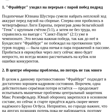
1. "Фрайбург" уходил на перерыв с парой побед подряд
Подопечные Юлиана Шустера сумели набрать неплохой ход
аккурат перед паузой на сборные. Сперва они пробились в
четвертьфинал Лиги Европы, переиграв дома бельгийский
"Генк" с крупным счётом (5:1), а затем не без труда, но
справились на выезде с "Санкт-Паули" (2:1) уже в
чемпионате. Это весьма важная победа, так как до неё в
Бундеслиге "Фрайбург" не побеждал на протяжении трёх
туров подряд — была одна ничья и пара поражений в пассиве.
Пробиться в еврокубки через лигу сейчас явно будет
непросто, но всегда можно рассчитывать на кубок или
ошибки конкурентов.
2. В центре обороны проблемы, но потерь не так много
В целом к данному противостоянию "Фрайбург" подходит в
достаточно хорошем кадровом состоянии. Впрочем, одна
действительно серьёзная потеря остаётся — продолжает
испытывать мышечные проблемы центральный защитник
Макс Розенфельдер. Юный оборонец закрепился в основном
составе, но сейчас в старте придётся ждать скорее менее
надёжного Бруно Огбуса. Неприятно, но гораздо важнее, что
на других позициях потерь пока не наблюдается, поэтому