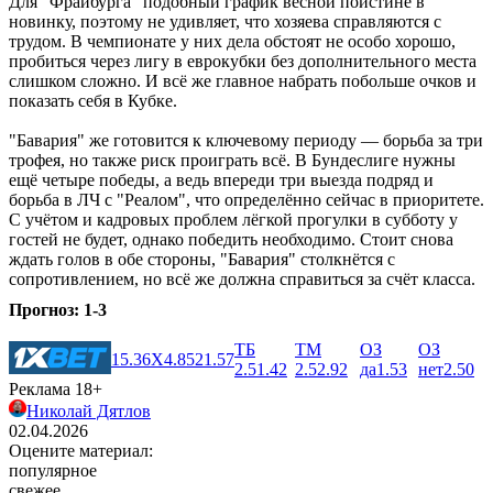
Для "Фрайбурга" подобный график весной поистине в
новинку, поэтому не удивляет, что хозяева справляются с
трудом. В чемпионате у них дела обстоят не особо хорошо,
пробиться через лигу в еврокубки без дополнительного места
слишком сложно. И всё же главное набрать побольше очков и
показать себя в Кубке.
"Бавария" же готовится к ключевому периоду — борьба за три
трофея, но также риск проиграть всё. В Бундеслиге нужны
ещё четыре победы, а ведь впереди три выезда подряд и
борьба в ЛЧ с "Реалом", что определённо сейчас в приоритете.
С учётом и кадровых проблем лёгкой прогулки в субботу у
гостей не будет, однако победить необходимо. Стоит снова
ждать голов в обе стороны, "Бавария" столкнётся с
сопротивлением, но всё же должна справиться за счёт класса.
Прогноз: 1-3
ТБ
ТМ
ОЗ
ОЗ
1
5.36
X
4.85
2
1.57
2.5
1.42
2.5
2.92
да
1.53
нет
2.50
Реклама 18+
Николай Дятлов
02.04.2026
Оцените материал:
популярное
свежее