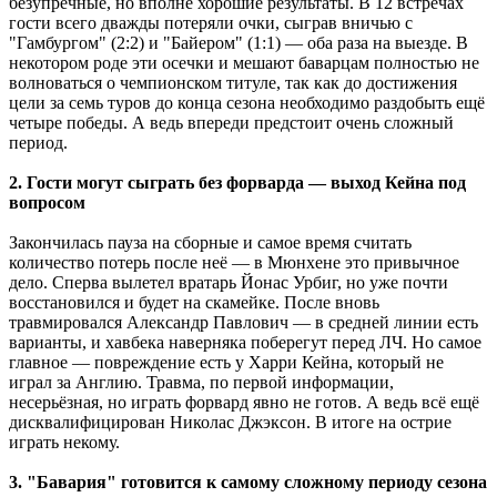
безупречные, но вполне хорошие результаты. В 12 встречах
гости всего дважды потеряли очки, сыграв вничью с
"Гамбургом" (2:2) и "Байером" (1:1) — оба раза на выезде. В
некотором роде эти осечки и мешают баварцам полностью не
волноваться о чемпионском титуле, так как до достижения
цели за семь туров до конца сезона необходимо раздобыть ещё
четыре победы. А ведь впереди предстоит очень сложный
период.
2. Гости могут сыграть без форварда — выход Кейна под
вопросом
Закончилась пауза на сборные и самое время считать
количество потерь после неё — в Мюнхене это привычное
дело. Сперва вылетел вратарь Йонас Урбиг, но уже почти
восстановился и будет на скамейке. После вновь
травмировался Александр Павлович — в средней линии есть
варианты, и хавбека наверняка поберегут перед ЛЧ. Но самое
главное — повреждение есть у Харри Кейна, который не
играл за Англию. Травма, по первой информации,
несерьёзная, но играть форвард явно не готов. А ведь всё ещё
дисквалифицирован Николас Джэксон. В итоге на острие
играть некому.
3. "Бавария" готовится к самому сложному периоду сезона