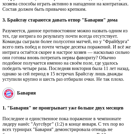
хозяева способы играть активно в нападении на контратаках.
Состав должен быть привычно крепким.
3. Брайсгау стараются давать отпор "Баварии" дома
Разумеется, данное противостояние можно назвать одним из
тех, где интрига по результату почти всегда отсутствует.
Команды сыграли более полусотни матчей, но у "Фрайбурга"
всего пять побед и почти четыре десятка поражений. И всё же
интрига остаётся скорее в настрое хозяев — насколько сильно
они готовы вновь потрепать нервы фавориту? Обычно
подобное получается именно на своём поле, где удалось
победить четыре раза. Последняя виктория была 11 лет назад,
однако за сей период в 15 встречах Брайсгау лишь дважды
уступили крупно и шесть раз отбирали очки. Не так плохо.
Бавария
1. "Бавария" не проигрывает уже больше двух месяцев
Последнее и единственное пока поражение в чемпионате
лидеру нанёс "Аугсбург" (1:2) в конце января. С тех пор во
всех турнирах "Бавария" демонстрировала отнюдь не