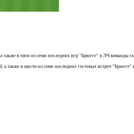
а также в пяти из семи последних игр "Брюгге" в ЛЧ команды с
 а также в шести из семи последних гостевых встреч "Брюгге" 