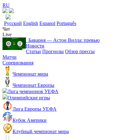
RU
Русский
English
Espanol
Português
Чат
Live
Бавария ― Астон Вилла: превью
Новости
Статьи
Прогнозы
Обзор прессы
Матчи
Соревнования
Чемпионат мира
Чемпионат Европы
Лига чемпионов УЕФА
Олимпийские игры
Лига Европы УЕФА
Кубок Америки
Клубный чемпионат мира