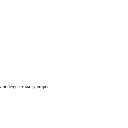
у победу в этом турнире.