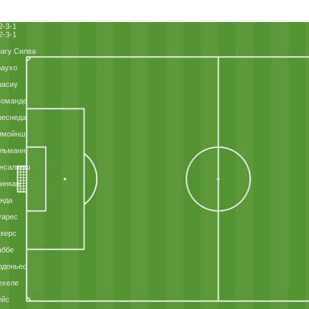
2-3-1
2-3-1
агу Силва
раухо
насиу
ьоманде
реснеда
имойнш
льманн
онсалвеш
инкан
нда
уарес
керс
аббе
рдоньес
ехеле
ейс