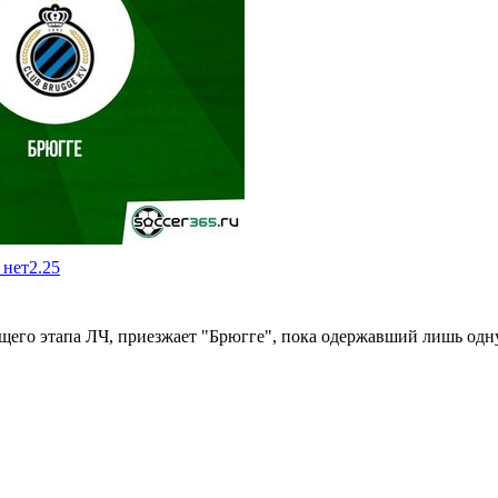
 нет
2.25
бщего этапа ЛЧ, приезжает "Брюгге", пока одержавший лишь одн