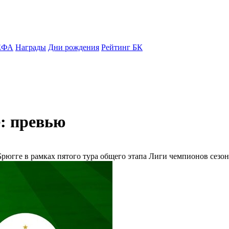
ЕФА
Награды
Дни рождения
Рейтинг БК
: превью
Брюгге в рамках пятого тура общего этапа Лиги чемпионов сезон