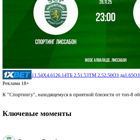
1
1.54
X
4.61
2
6.14
ТБ 2.5
1.53
ТМ 2.5
2.50
ОЗ да
1.65
ОЗ
Реклама 18+
К "Спортингу", находящемуся в приятной близости от топ-8 о
Ключевые моменты