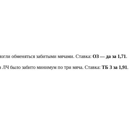
могли обменяться забитыми мячами. Ставка:
ОЗ — да за 1,71
.
в ЛЧ было забито минимум по три мяча. Ставка:
ТБ 3 за 1,91
.