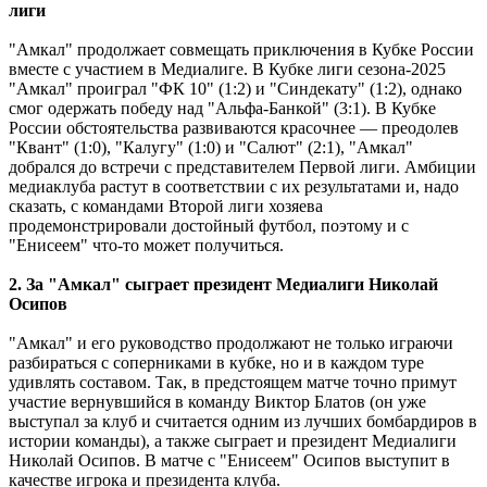
лиги
"Амкал" продолжает совмещать приключения в Кубке России
вместе с участием в Медиалиге. В Кубке лиги сезона-2025
"Амкал" проиграл "ФК 10" (1:2) и "Синдекату" (1:2), однако
смог одержать победу над "Альфа-Банкой" (3:1). В Кубке
России обстоятельства развиваются красочнее — преодолев
"Квант" (1:0), "Калугу" (1:0) и "Салют" (2:1), "Амкал"
добрался до встречи с представителем Первой лиги. Амбиции
медиаклуба растут в соответствии с их результатами и, надо
сказать, с командами Второй лиги хозяева
продемонстрировали достойный футбол, поэтому и с
"Енисеем" что-то может получиться.
2. За "Амкал" сыграет президент Медиалиги Николай
Осипов
"Амкал" и его руководство продолжают не только играючи
разбираться с соперниками в кубке, но и в каждом туре
удивлять составом. Так, в предстоящем матче точно примут
участие вернувшийся в команду Виктор Блатов (он уже
выступал за клуб и считается одним из лучших бомбардиров в
истории команды), а также сыграет и президент Медиалиги
Николай Осипов. В матче с "Енисеем" Осипов выступит в
качестве игрока и президента клуба.