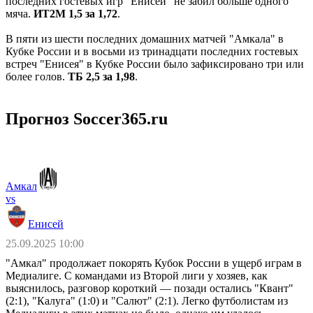
последних гостевых игр "Енисей" не забил больше одного
мяча.
ИТ2М 1,5 за 1,72
.
В пяти из шести последних домашних матчей "Амкала" в
Кубке России и в восьми из тринадцати последних гостевых
встреч "Енисея" в Кубке России было зафиксировано три или
более голов.
ТБ 2,5 за 1,98
.
Прогноз Soccer365.ru
Амкал
vs
Енисей
25.09.2025 10:00
"Амкал" продолжает покорять Кубок России в ущерб играм в
Медиалиге. С командами из Второй лиги у хозяев, как
выяснилось, разговор короткий — позади остались "Квант"
(2:1), "Калуга" (1:0) и "Салют" (2:1). Легко футболистам из