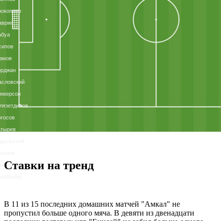
рокопьев
аврин
абуа
сипов
амов
юрджан
асловский
ммерсон
лязетдинов
госов
атырев
адольский
канов
Ставки на тренд
енфак
ashkulov
В 11 из 15 последних домашних матчей "Амкал" не
пропустил больше одного мяча. В девяти из двенадцати