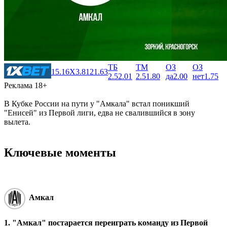
ТБ
ТМ
ОЗ
ОЗ
1
5.16
X
3.81
2
1.63
2.5
2.01
2.5
1.80
да
2.00
нет
1.75
Реклама 18+
В Кубке России на пути у "Амкала" встал поникший
"Енисей" из Первой лиги, едва не свалившийся в зону
вылета.
Ключевые моменты
Амкал
1. "Амкал" постарается переиграть команду из Первой