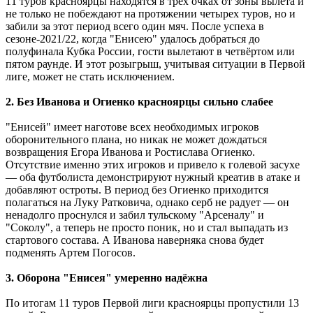
11 туров красноярцы находятся в трёх очках от зоны вылета и
не только не побеждают на протяжении четырех туров, но и
забили за этот период всего один мяч. После успеха в
сезоне-2021/22, когда "Енисею" удалось добраться до
полуфинала Кубка России, гости вылетают в четвёртом или
пятом раунде. И этот розыгрыш, учитывая ситуации в Первой
лиге, может не стать исключением.
2. Без Иванова и Огиенко красноярцы сильно слабее
"Енисей" имеет наготове всех необходимых игроков
оборонительного плана, но никак не может дождаться
возвращения Егора Иванова и Ростислава Огиенко.
Отсутствие именно этих игроков и привело к голевой засухе
— оба футболиста демонстрируют нужный креатив в атаке и
добавляют остроты. В период без Огиенко приходится
полагаться на Луку Ратковича, однако серб не радует — он
ненадолго проснулся и забил тульскому "Арсеналу" и
"Соколу", а теперь не просто поник, но и стал выпадать из
стартового состава. А Иванова наверняка снова будет
подменять Артем Погосов.
3. Оборона "Енисея" умеренно надёжна
По итогам 11 туров Первой лиги красноярцы пропустили 13