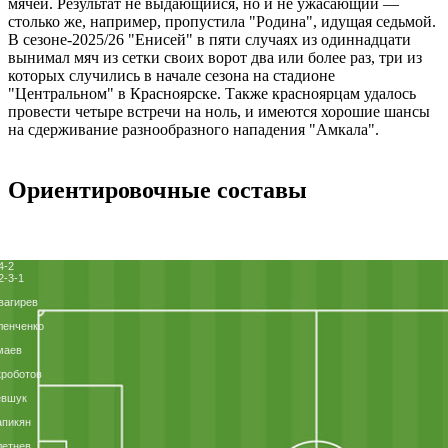
мячей. Результат не выдающийся, но и не ужасающий —
столько же, например, пропустила "Родина", идущая седьмой.
В сезоне-2025/26 "Енисей" в пяти случаях из одиннадцати
вынимал мяч из сетки своих ворот два или более раз, три из
которых случились в начале сезона на стадионе
"Центральном" в Красноярске. Также красноярцам удалось
провести четыре встречи на ноль, и имеются хорошие шансы
на сдерживание разнообразного нападения "Амкала".
Ориентировочные составы
4-2
2-3-1
вагирев
ленченко
маев
роботов
евшук
апикян
летнев