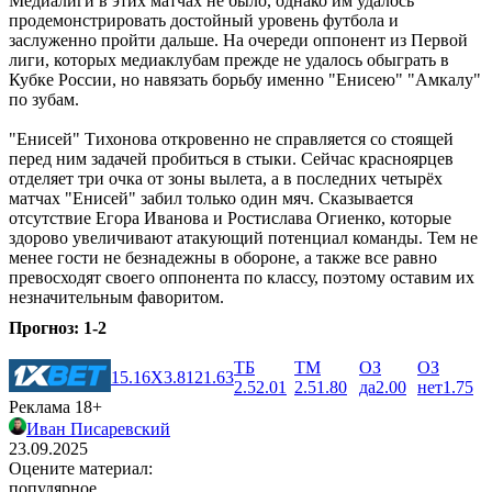
Медиалиги в этих матчах не было, однако им удалось
продемонстрировать достойный уровень футбола и
заслуженно пройти дальше. На очереди оппонент из Первой
лиги, которых медиаклубам прежде не удалось обыграть в
Кубке России, но навязать борьбу именно "Енисею" "Амкалу"
по зубам.
"Енисей" Тихонова откровенно не справляется со стоящей
перед ним задачей пробиться в стыки. Сейчас красноярцев
отделяет три очка от зоны вылета, а в последних четырёх
матчах "Енисей" забил только один мяч. Сказывается
отсутствие Егора Иванова и Ростислава Огиенко, которые
здорово увеличивают атакующий потенциал команды. Тем не
менее гости не безнадежны в обороне, а также все равно
превосходят своего оппонента по классу, поэтому оставим их
незначительным фаворитом.
Прогноз: 1-2
ТБ
ТМ
ОЗ
ОЗ
1
5.16
X
3.81
2
1.63
2.5
2.01
2.5
1.80
да
2.00
нет
1.75
Реклама 18+
Иван Писаревский
23.09.2025
Оцените материал:
популярное