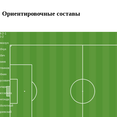
Ориентировочные составы
4-2-1
5-2
омазун
бчук
абич
зиев
твинов
обнин
лусевич
олари
ассалыга
нгонда
аболотный
доевский