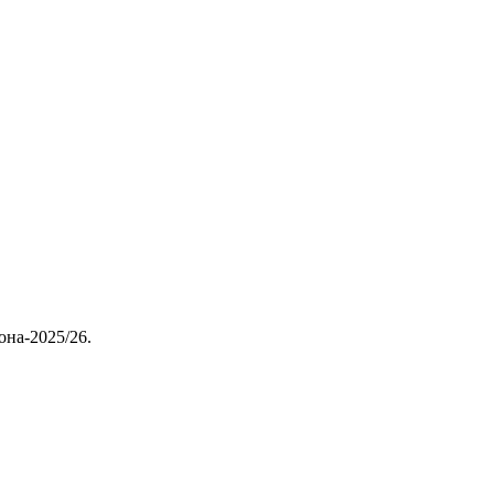
она-2025/26.