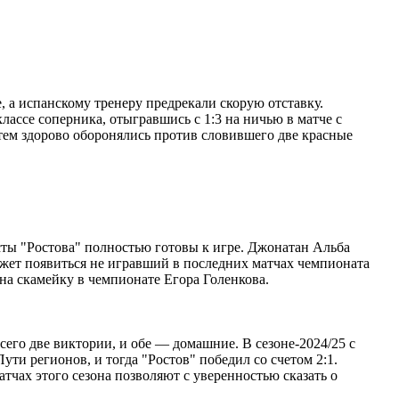
 а испанскому тренеру предрекали скорую отставку.
лассе соперника, отыгравшись с 1:3 на ничью в матче с
тем здорово оборонялись против словившего две красные
сты "Ростова" полностью готовы к игре. Джонатан Альба
может появиться не игравший в последних матчах чемпионата
а скамейку в чемпионате Егора Голенкова.
сего две виктории, и обе ― домашние. В сезоне-2024/25 с
ти регионов, и тогда "Ростов" победил со счетом 2:1.
тчах этого сезона позволяют с уверенностью сказать о