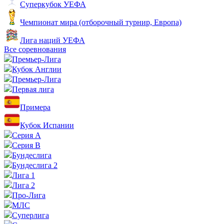
Суперкубок УЕФА
Чемпионат мира (отборочный турнир, Европа)
Лига наций УЕФА
Все соревнования
Премьер-Лига
Кубок Англии
Премьер-Лига
Первая лига
Примера
Кубок Испании
Серия А
Серия B
Бундеслига
Бундеслига 2
Лига 1
Лига 2
Про-Лига
МЛС
Суперлига