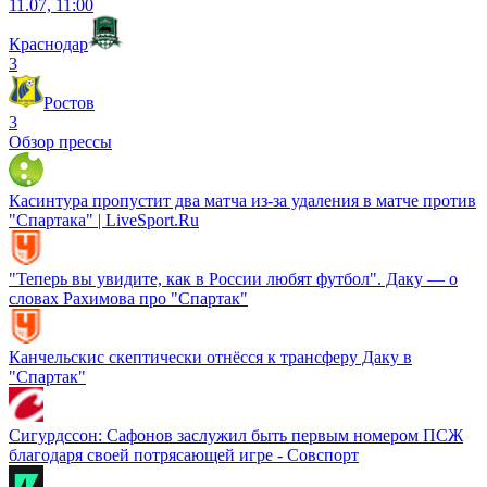
11.07, 11:00
Краснодар
3
Ростов
3
Обзор прессы
Касинтура пропустит два матча из-за удаления в матче против
"Спартака" | LiveSport.Ru
"Теперь вы увидите, как в России любят футбол". Даку — о
словах Рахимова про "Спартак"
Канчельскис скептически отнёсся к трансферу Даку в
"Спартак"
Сигурдссон: Сафонов заслужил быть первым номером ПСЖ
благодаря своей потрясающей игре - Совспорт