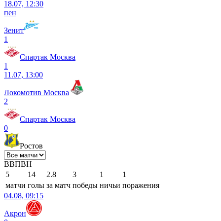
18.07, 12:30
пен
Зенит
1
Спартак Москва
1
11.07, 13:00
Локомотив Москва
2
Спартак Москва
0
Ростов
В
В
П
В
Н
5
14
2.8
3
1
1
матчи
голы
за матч
победы
ничьи
поражения
04.08, 09:15
Акрон