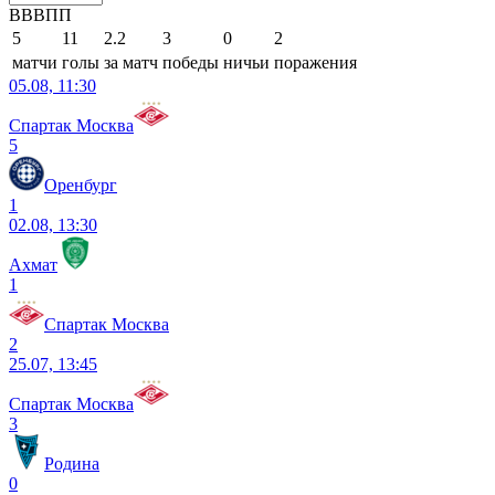
В
В
В
П
П
5
11
2.2
3
0
2
матчи
голы
за матч
победы
ничьи
поражения
05.08, 11:30
Спартак Москва
5
Оренбург
1
02.08, 13:30
Ахмат
1
Спартак Москва
2
25.07, 13:45
Спартак Москва
3
Родина
0