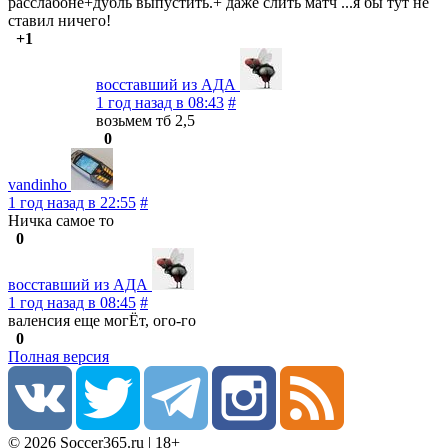
расслабоне+дубль выпустить.+ даже слить матч ...я бы тут не
ставил ничего!
+1
восставший из АДА
1 год назад в 08:43
#
возьмем тб 2,5
0
vandinho
1 год назад в 22:55
#
Ничка самое то
0
восставший из АДА
1 год назад в 08:45
#
валенсия еще могЁт, ого-го
0
Полная версия
© 2026 Soccer365.ru | 18+