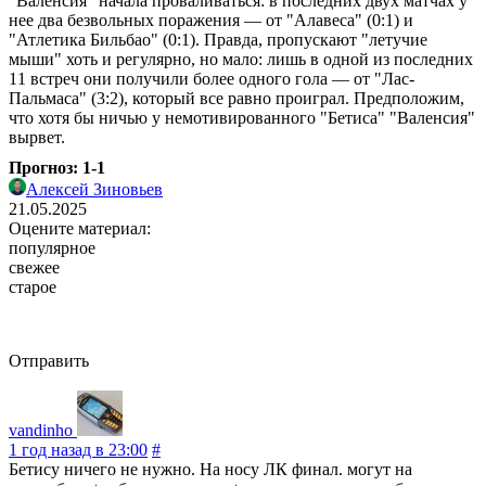
"Валенсия" начала проваливаться: в последних двух матчах у
нее два безвольных поражения — от "Алавеса" (0:1) и
"Атлетика Бильбао" (0:1). Правда, пропускают "летучие
мыши" хоть и регулярно, но мало: лишь в одной из последних
11 встреч они получили более одного гола — от "Лас-
Пальмаса" (3:2), который все равно проиграл. Предположим,
что хотя бы ничью у немотивированного "Бетиса" "Валенсия"
вырвет.
Прогноз: 1-1
Алексей Зиновьев
21.05.2025
Оцените материал:
популярное
свежее
старое
Отправить
vandinho
1 год назад в 23:00
#
Бетису ничего не нужно. На носу ЛК финал. могут на