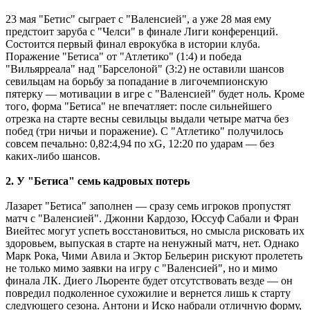
23 мая "Бетис" сыграет с "Валенсией", а уже 28 мая ему
предстоит заруба с "Челси" в финале Лиги конференций.
Состоится первый финал еврокубка в истории клуба.
Поражение "Бетиса" от "Атлетико" (1:4) и победа
"Вильярреала" над "Барселоной" (3:2) не оставили шансов
севильцам на борьбу за попадание в лигочемпионскую
пятерку — мотивации в игре с "Валенсией" будет ноль. Кроме
того, форма "Бетиса" не впечатляет: после сильнейшего
отрезка на старте весны севильцы выдали четыре матча без
побед (три ничьи и поражение). С "Атлетико" получилось
совсем печально: 0,82:4,94 по xG, 12:20 по ударам — без
каких-либо шансов.
2. У "Бетиса" семь кадровых потерь
Лазарет "Бетиса" заполнен — сразу семь игроков пропустят
матч с "Валенсией". Джонни Кардозо, Юссуф Сабали и Фран
Виейтес могут успеть восстановиться, но смысла рисковать их
здоровьем, выпуская в старте на ненужный матч, нет. Однако
Марк Рока, Чими Авила и Эктор Бельерин рискуют пролететь
не только мимо заявки на игру с "Валенсией", но и мимо
финала ЛК. Диего Льоренте будет отсутствовать везде — он
повредил подколенное сухожилие и вернется лишь к старту
следующего сезона. Антони и Иско набрали отличную форму,