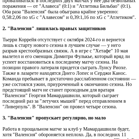
проваливаться: в последних двух матчах у нее два безвольных
поражения — от "Алавеса" (0:1) и "Атлетика Бильбао" (0:1).
Оба раза "Валенсия" была обыграна крайне уверенно:
0,58:2,06 по xG с "Алавесом" и 0,39:1,16 по xG с "Атлетиком".
2. "Валенсия" лишилась правых защитников
Тьерри Коррейя отсутствует с октября 2024-го и вернется
лишь к старту нового сезона в лучшем случае — у него
разрыв крестообразных связок. А в игре с "Хетафе" 10 мая
вылетел и его сменщик Димитри Фулькье, который вряд ли
успеет восстановиться к последнему матчу сезона. На
позиции правого латераля придется сыграть Луису Риохе.
Также в лазарете находятся Диего Лопес и Серджи Канос.
Команда пребывает в достаточно расслабленном состоянии —
уже состоялся ужин, приуроченный к окончанию сезона. Но
предстоящий матч не станет проходным для вратаря
"Валенсии" Георгия Мамардашвили, который сыграет
последний раз за "летучих мышей" перед отправлением в
"Ливерпуль". В "Валенсии" он провел четыре сезона.
3. "Валенсия" пропускает регулярно, но мало
Работа в прощальном матче за клуб у Мамардашвили будет,
хотя "Валенсия" обороняется неплохо. Да, в последних 11