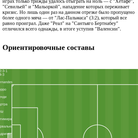
играх только трижды удалось отыграть на ноль — с "Хетафе",
"Севильей" и "Мальоркой", нападение которых переживает
кризис. Но лишь один раз на данном отрезке было пропущено
более одного мяча — от "Лас-Пальмаса" (3:2), который все
равно проиграл. Даже "Реал" на "Сантьяго Бертнабеу"
отличился всего однажды, в итоге уступив "Валенсии".
Ориентировочные составы
2-3-1
4-3
rnandes
ерро
енди
ртра
tiz
лтимира
арвалью
дригес