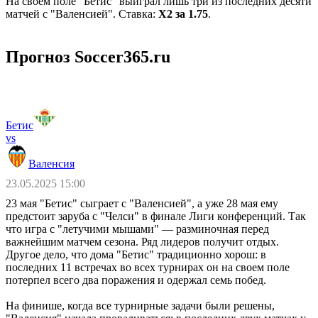
На своем поле "Бетис" выиграл лишь три из последних десяти
матчей с "Валенсией". Ставка:
X2 за 1.75
.
Прогноз Soccer365.ru
Бетис
vs
Валенсия
23.05.2025 15:00
23 мая "Бетис" сыграет с "Валенсией", а уже 28 мая ему
предстоит заруба с "Челси" в финале Лиги конференций. Так
что игра с "летучими мышами" — разминочная перед
важнейшим матчем сезона. Ряд лидеров получит отдых.
Другое дело, что дома "Бетис" традиционно хорош: в
последних 11 встречах во всех турнирах он на своем поле
потерпел всего два поражения и одержал семь побед.
На финише, когда все турнирные задачи были решены,