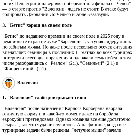
но их Пеллегрини наверняка побережет для финала с "Челси"
— в старте против "Валенсии" ждать не стоит. В атаке будут
солировать Джованни Ло Чельсо и Абде Эззалзули.
3. "Бетис" хорош на своем поле
"Бетис" до недавнего времени на своем поле в 2025 году в
чемпионате играл не хуже "Барселоны", уступая лидеру лишь
по забитым мячам. Но даже после нескольких осечек ситуация
впечатляет: севильцы в последних 11 матчах во всех турнирах
потерпели всего два поражения и одержали семь побед, в том
числе разобравшись с "Реалом" (2:1), "Севильей" (2:1) и
"Фиорентиной" (2:1).
Валенсия
1. "Валенсия" слабо доигрывает сезон
"Валенсия" после назначения Карлоса Корберана набрала
отличную форму и в какой-то момент даже на борьбу за
еврокубки претендовала. Однако команда все еще достаточно
"сырая", так что чуда не случилось. А на финише, когда все
турнирные задачи были решены, "летучие мыши" начали