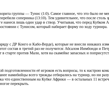
рита группы ― Тунис (1:0). Самое главное, что это было не мег
 перебили соперника (13:10). Тем удивительнее, что после стол
тоге нанеся лишь один удар в створ. Учитывая, что перед Кубком
остоянии с Тунисом, который набирает форму по ходу турнира.
аряду с ДР Конго и Кабо-Верде), которые не внесли никаких изм
 этот состав в третий раз не получится: Абсалом Иимбонди и П
в старте против Мали, хотя на скамейке запасных и поприсутс
ой подготовленности её игроков есть вопросы, то к настрою ком
нее намибийцы всего трижды отбирались на турнир, но ни разу н
ка что единственным на Кубке Африки ― в остальных 11 встреч
многое перекрыть.