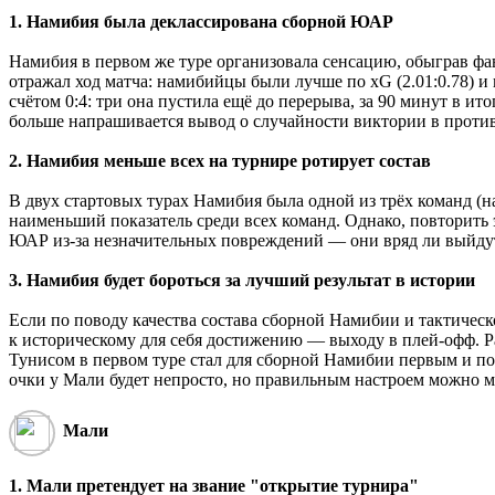
1. Намибия была деклассирована сборной ЮАР
Намибия в первом же туре организовала сенсацию, обыграв фаво
отражал ход матча: намибийцы были лучше по xG (2.01:0.78) и
счётом 0:4: три она пустила ещё до перерыва, за 90 минут в и
больше напрашивается вывод о случайности виктории в против
2. Намибия меньше всех на турнире ротирует состав
В двух стартовых турах Намибия была одной из трёх команд (н
наименьший показатель среди всех команд. Однако, повторить
ЮАР из-за незначительных повреждений ― они вряд ли выйдут 
3. Намибия будет бороться за лучший результат в истории
Если по поводу качества состава сборной Намибии и тактическ
к историческому для себя достижению ― выходу в плей-офф. Ра
Тунисом в первом туре стал для сборной Намибии первым и по
очки у Мали будет непросто, но правильным настроем можно 
Мали
1. Мали претендует на звание "открытие турнира"