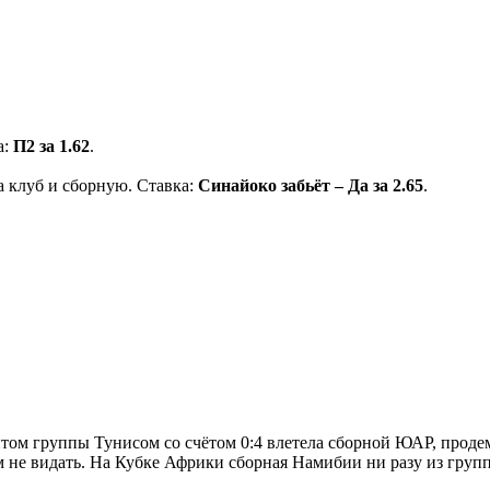
а:
П2 за 1.62
.
а клуб и сборную. Ставка:
Синайоко забьёт – Да за 2.65
.
итом группы Тунисом со счётом 0:4 влетела сборной ЮАР, прод
м не видать. На Кубке Африки сборная Намибии ни разу из групп