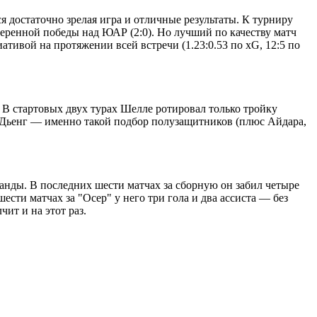
 достаточно зрелая игра и отличные результаты. К турниру
веренной победы над ЮАР (2:0). Но лучший по качеству матч
тивой на протяжении всей встречи (1.23:0.53 по xG, 12:5 по
 В стартовых двух турах Шелле ротировал только тройку
 Дьенг ― именно такой подбор полузащитников (плюс Айдара,
манды. В последних шести матчах за сборную он забил четыре
ести матчах за "Осер" у него три гола и два ассиста ― без
чит и на этот раз.