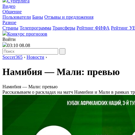
Суперлига
Видео
Общение
Пользователи
Баны
Отзывы и предложения
Разное
Страны
Телепрограмма
Трансферы
Рейтинг ФИФА
Рейтинг У
Конкурс прогнозов
Войти
03:10 08.08
Soccer365
›
Новости
›
Намибия ― Мали: превью
Намибия ― Мали: превью
Рассказываем о раскладах на матч Намибии и Мали в рамках тр