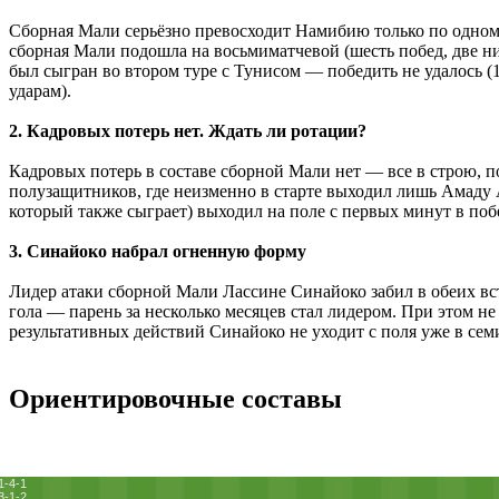
Сборная Мали серьёзно превосходит Намибию только по одному 
сборная Мали подошла на восьмиматчевой (шесть побед, две н
был сыгран во втором туре с Тунисом ― победить не удалось (1
ударам).
2. Кадровых потерь нет. Ждать ли ротации?
Кадровых потерь в составе сборной Мали нет ― все в строю, 
полузащитников, где неизменно в старте выходил лишь Амаду
который также сыграет) выходил на поле с первых минут в по
3. Синайоко набрал огненную форму
Лидер атаки сборной Мали Лассине Синайоко забил в обеих вст
гола ― парень за несколько месяцев стал лидером. При этом не
результативных действий Синайоко не уходит с поля уже в сем
Ориентировочные составы
1-4-1
3-1-2