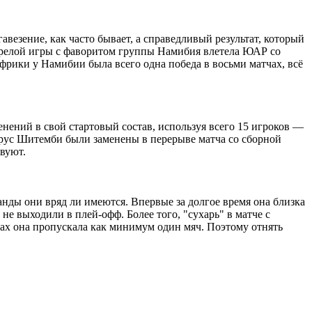
авезение, как часто бывает, а справедливый результат, который
ь зрелой игры с фаворитом группы Намибия влетела ЮАР со
 Африки у Намибии была всего одна победа в восьми матчах, всё
енений в свой стартовый состав, используя всего 15 игроков ―
етрус Шитемби были заменены в перерыве матча со сборной
твуют.
анды они вряд ли имеются. Впервые за долгое время она близка
е выходили в плей-офф. Более того, "сухарь" в матче с
ах она пропускала как минимум один мяч. Поэтому отнять