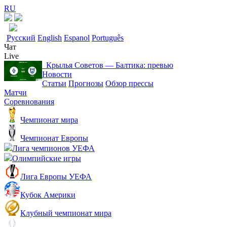
RU
Русский
English
Espanol
Português
Чат
Live
Крылья Советов ― Балтика: превью
Новости
Статьи
Прогнозы
Обзор прессы
Матчи
Соревнования
Чемпионат мира
Чемпионат Европы
Лига чемпионов УЕФА
Олимпийские игры
Лига Европы УЕФА
Кубок Америки
Клубный чемпионат мира