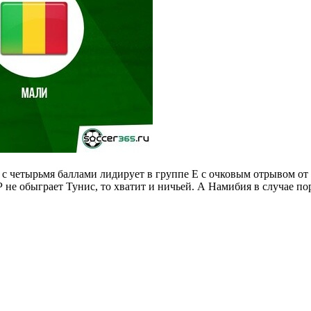
и с четырьмя баллами лидирует в группе E с очковым отрывом о
 не обыграет Тунис, то хватит и ничьей. А Намибия в случае по