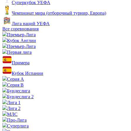
Суперкубок УЕФА
Чемпионат мира (отборочный турнир, Европа)
Лига наций УЕФА
Все соревнования
Премьер-Лига
Кубок Англии
Премьер-Лига
Первая лига
Примера
Кубок Испании
Серия А
Серия B
Бундеслига
Бундеслига 2
Лига 1
Лига 2
МЛС
Про-Лига
Суперлига