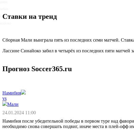
йдара
умбия
Ставки на тренд
йта
инайоко
Сборная Мали выиграла пять из последних семи матчей. Ставк
Лассине Синайоко забил в четырёх из последних пяти матчей з
Прогноз Soccer365.ru
Намибия
vs
Мали
24.01.2024 11:00
Намибия после убедительной победы в первом туре над фавор
необходимо снова совершать подвиг, иначе места в плей-офф и