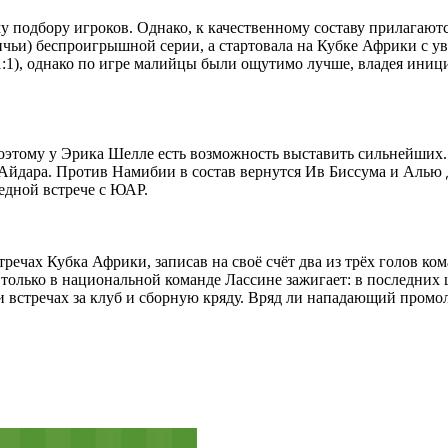
подбору игроков. Однако, к качественному составу прилагаются
ичьи) беспроигрышной серии, а стартовала на Кубке Африки с у
:1), однако по игре малийцы были ощутимо лучше, владея инициа
поэтому у Эрика Шелле есть возможность выставить сильнейших.
 Айдара. Против Намибии в состав вернутся Ив Биссума и Алью
бедной встрече с ЮАР.
речах Кубка Африки, записав на своё счёт два из трёх голов ко
 только в национальной команде Лассине зажигает: в последних ш
и встречах за клуб и сборную кряду. Вряд ли нападающий промол