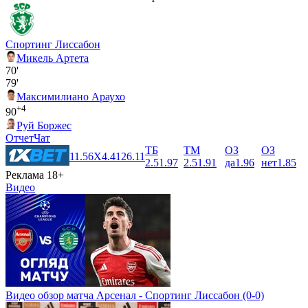
Спортинг Лиссабон
Микель Артета
70'
79'
Максимилиано Араухо
+4
90
Руй Боржес
Отчет
Чат
ТБ
ТМ
ОЗ
ОЗ
1
1.56
X
4.41
2
6.11
2.5
1.97
2.5
1.91
да
1.96
нет
1.85
Реклама 18+
Видео
Видео обзор матча Арсенал - Спортинг Лиссабон (0-0)