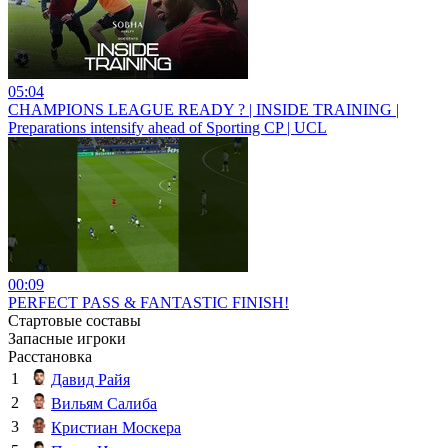
05:04
CHAMPIONS LEAGUE READY ? | INSIDE TRAINING |
Preparations intensify ahead of Sporting CP | UCL
00:09
PERFECT PASS & FANTASTIC FINISH!
Стартовые составы
Запасные игроки
Расстановка
1
Давид Райя
2
Вильям Салиба
3
Кристиан Москера