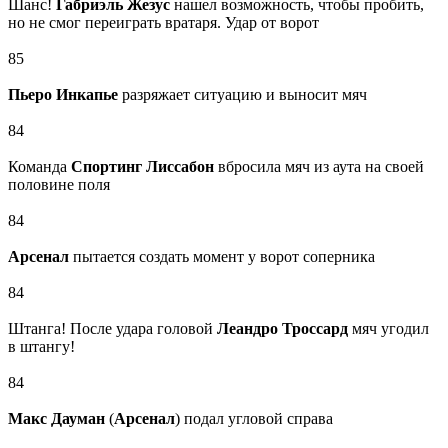
Шанс!
Габриэль Жезус
нашел возможность, чтобы пробить,
но не смог переиграть вратаря. Удар от ворот
85
Пьеро Инкапье
разряжает ситуацию и выносит мяч
84
Команда
Спортинг Лиссабон
вбросила мяч из аута на своей
половине поля
84
Арсенал
пытается создать момент у ворот соперника
84
Штанга! После удара головой
Леандро Троссард
мяч угодил
в штангу!
84
Макс Дауман
(
Арсенал
) подал угловой справа