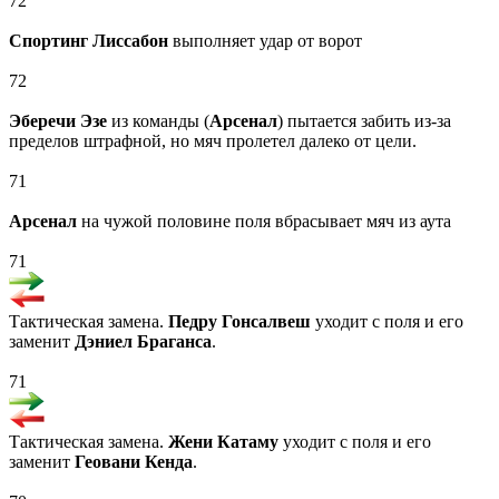
72
Спортинг Лиссабон
выполняет удар от ворот
72
Эберечи Эзе
из команды (
Арсенал
) пытается забить из-за
пределов штрафной, но мяч пролетел далеко от цели.
71
Арсенал
на чужой половине поля вбрасывает мяч из аута
71
Тактическая замена.
Педру Гонсалвеш
уходит с поля и его
заменит
Дэниел Браганса
.
71
Тактическая замена.
Жени Катаму
уходит с поля и его
заменит
Геовани Кенда
.