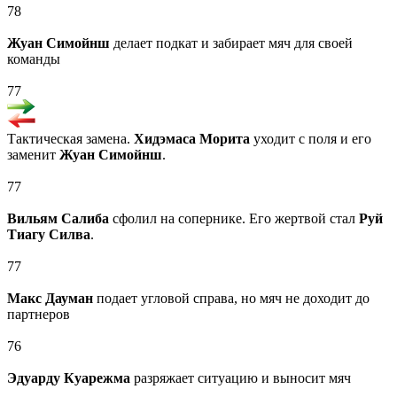
78
Жуан Симойнш
делает подкат и забирает мяч для своей
команды
77
Тактическая замена.
Хидэмаса Морита
уходит с поля и его
заменит
Жуан Симойнш
.
77
Вильям Салиба
сфолил на сопернике. Его жертвой стал
Руй
Тиагу Силва
.
77
Макс Дауман
подает угловой справа, но мяч не доходит до
партнеров
76
Эдуарду Куарежма
разряжает ситуацию и выносит мяч