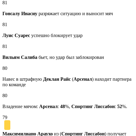
81
Гонсалу Инасиу
разряжает ситуацию и выносит мяч
81
Луис Суарес
успешно блокирует удар
81
Вильям Салиба
бьет, но удар был заблокирован
80
Навес в штрафную
Деклан Райс
(
Арсенал
) находит партнера
по команде
80
Владение мячом:
Арсенал
:
48
%,
Спортинг Лиссабон
:
52
%.
79
Максимилиано Араухо
из (
Спортинг Лиссабон
) получает