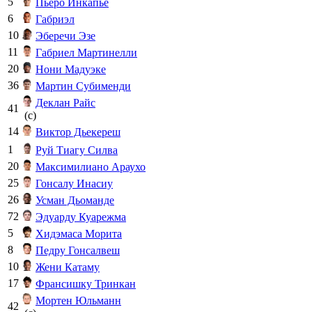
5
Пьеро Инкапье
6
Габриэл
10
Эберечи Эзе
11
Габриел Мартинелли
20
Нони Мадуэке
36
Мартин Субименди
Деклан Райс
41
(c)
14
Виктор Дьекереш
1
Руй Тиагу Силва
20
Максимилиано Араухо
25
Гонсалу Инасиу
26
Усман Дьоманде
72
Эдуарду Куарежма
5
Хидэмаса Морита
8
Педру Гонсалвеш
10
Жени Катаму
17
Франсишку Тринкан
Мортен Юльманн
42