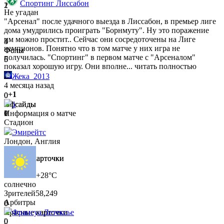
Спортинг Лиссабон
1
2
Не угадан
"Арсенал" после удачного выезда в Лиссабон, в премьер лиге
дома умудрились проиграть "Борнмуту". Ну это поражение
им можно простит.. Сейчас они сосредоточены на Лиге
3
4
чемпионов. Понятно что в том матче у них игра не
Фолы
Фолы
получилась. "Спортинг" в первом матче с "Арсеналом"
6
5
показал хорошую игру. Они вполне...
читать полностью
Жека_2013
4 месяца назад
+1
0
0
Офсайды
Офсайды
1
1
0
Информация о матче
Стадион
Эмирейтс
Лондон, Англия
0
0
Желтые карточки
Желтые карточки
0
1
+28°C
солнечно
Зрителей
58,249
Арбитры
0
0
Красные карточки
Красные карточки
Франсуа Летексье
0
0
|