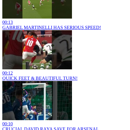
00:13
GABRIEL MARTINELLI HAS SERIOUS SPEED!
00:12
QUICK FEET & BEAUTIFUL TURN!
00:10
CRUCIAL DAVID RAYA SAVE FOR ARSENAL