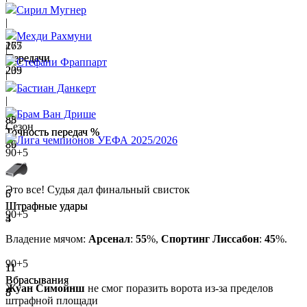
Сирил Мугнер
|
Мехди Рахмуни
267
175
|
Передачи
Передачи
Стефани Фраппарт
209
235
|
Бастиан Данкерт
|
Брам Ван Дрише
88
85
Сезон
Точность передач %
Точность передач %
Лига чемпионов УЕФА 2025/2026
89
86
90+5
Это все! Судья дал финальный свисток
6
5
Штрафные удары
Штрафные удары
90+5
3
4
Владение мячом:
Арсенал
:
55
%,
Спортинг Лиссабон
:
45
%.
90+5
11
11
Вбрасывания
Вбрасывания
Жуан Симойнш
не смог поразить ворота из-за пределов
5
8
штрафной площади