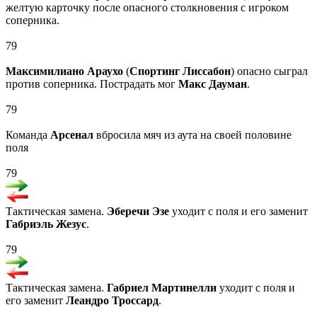
желтую карточку после опасного столкновения с игроком
соперника.
79
Максимилиано Араухо
(
Спортинг Лиссабон
) опасно сыграл
против соперника. Пострадать мог
Макс Дауман
.
79
Команда
Арсенал
вбросила мяч из аута на своей половине
поля
79
Тактическая замена.
Эберечи Эзе
уходит с поля и его заменит
Габриэль Жезус
.
79
Тактическая замена.
Габриел Мартинелли
уходит с поля и
его заменит
Леандро Троссард
.