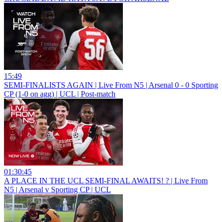
15:49
SEMI-FINALISTS AGAIN | Live From N5 | Arsenal 0 - 0 Sporting
CP (1-0 on agg) | UCL | Post-match
01:30:45
A PLACE IN THE UCL SEMI-FINAL AWAITS! ? | Live From
N5 | Arsenal v Sporting CP | UCL