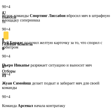
90+4
4
12
Игрок команды
Спортинг Лиссабон
вбросил мяч в штрафную
Выносы
Выносы
площадку соперникка
11
11
90+4
0
1
Руй Боржес
получил желтую карточку за то, что спорил с
Голевые моменты
Голевые моменты
арбитром
1
0
90+4
Пьеро Инкапье
разряжает ситуацию и выносит мяч
47
17
Отборы
Отборы
90+4
83
71
Жуан Симойнш
делает подкат и забирает мяч для своей
команды
90+4
Команда
Арсенал
начала контратаку