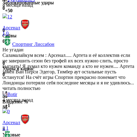
Заблокированные удары
Заблокированные удары
4 месяца назад
0
1
+50
12
Арсенал
0
1
1
0
Сейвы
Сейвы
1
0
Спортинг Лиссабон
Не угадан
Саламалайкум всем : Арсенал..... Артета и её коллектив если
не завершить сезон без трофей их всех нужно слить, просто
0
1
выгнать! Я думал кто нужен команду а кто не нужен.... Артета
Удары в каркас
Удары в каркас
замен Ван Перси Эдегор, Тимбер аут остальные пусть
1
0
останутся! На счёт игры Спортин прекрасно понемает что
Лондонцы потеряли себя последние месяцы и я не удивлюсь...
читать полностью
Botir
56
44
4 месяца назад
Владение %
Владение %
+1
44
56
0
Арсенал
2
1
3
5
Угловые
Угловые