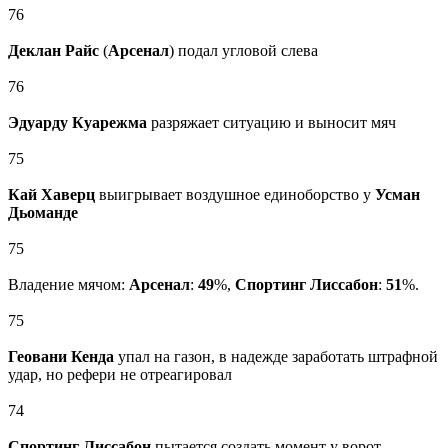
76
Деклан Райс
(
Арсенал
) подал угловой слева
76
Эдуарду Куарежма
разряжает ситуацию и выносит мяч
75
Кай Хаверц
выигрывает воздушное единоборство у
Усман
Дьоманде
75
Владение мячом:
Арсенал
:
49
%,
Спортинг Лиссабон
:
51
%.
75
Геовани Кенда
упал на газон, в надежде заработать штрафной
удар, но рефери не отреагировал
74
Спортинг Лиссабон
пытается создать момент у ворот