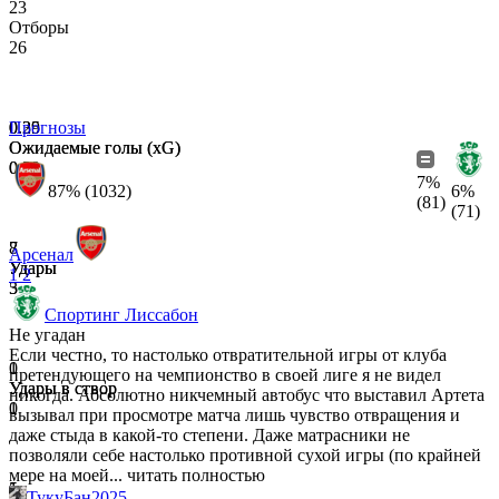
23
Отборы
26
0.35
0.29
Прогнозы
Ожидаемые голы (xG)
Ожидаемые голы (xG)
0.09
0.2
7%
87% (1032)
6%
(81)
(71)
8
7
Арсенал
Удары
Удары
1
2
3
5
Спортинг Лиссабон
Не угадан
Если честно, то настолько отвратительной игры от клуба
1
0
претендующего на чемпионство в своей лиге я не видел
Удары в створ
Удары в створ
никогда. Абсолютно никчемный автобус что выставил Артета
0
1
вызывал при просмотре матча лишь чувство отвращения и
даже стыда в какой-то степени. Даже матрасники не
позволяли себе настолько противной сухой игры (по крайней
мере на моей...
читать полностью
5
1
ТукуБан2025