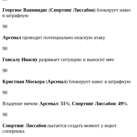
Георгиос Ваяннидис
(
Спортинг Лиссабон
) блокирует навес
в штрафную
90
Арсенал
проводит потенциально опасную атаку
90
Гонсалу Инасиу
разряжает ситуацию и выносит мяч
90
Кристиан Москера
(
Арсенал
) блокирует навес в штрафную
90
Владение мячом:
Арсенал
:
51
%,
Спортинг Лиссабон
:
49
%.
90
Спортинг Лиссабон
пытается создать момент у ворот
соперника