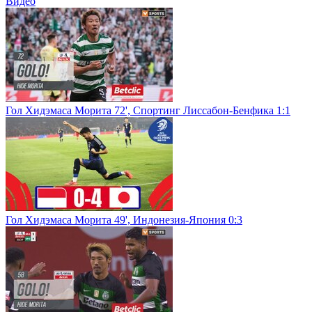
Видео
Гол Хидэмаса Морита 72', Спортинг Лиссабон-Бенфика 1:1
Гол Хидэмаса Морита 49', Индонезия-Япония 0:3