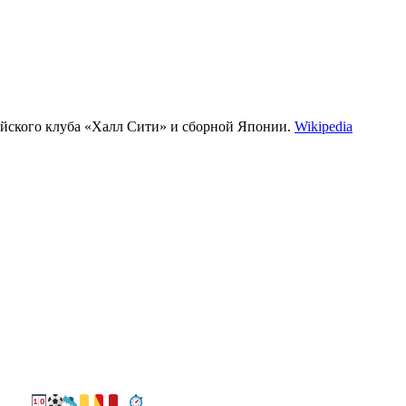
йского клуба «Халл Сити» и сборной Японии.
Wikipedia