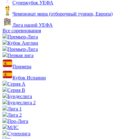
Суперкубок УЕФА
Чемпионат мира (отборочный турнир, Европа)
Лига наций УЕФА
Все соревнования
Премьер-Лига
Кубок Англии
Премьер-Лига
Первая лига
Примера
Кубок Испании
Серия А
Серия B
Бундеслига
Бундеслига 2
Лига 1
Лига 2
Про-Лига
МЛС
Суперлига