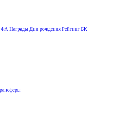
ЕФА
Награды
Дни рождения
Рейтинг БК
рансферы