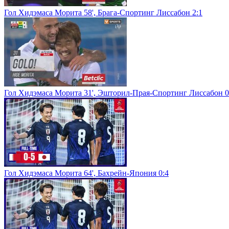
Гол Хидэмаса Морита 58', Брага-Спортинг Лиссабон 2:1
Гол Хидэмаса Морита 31', Эшторил-Прая-Спортинг Лиссабон 0
Гол Хидэмаса Морита 64', Бахрейн-Япония 0:4