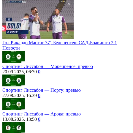
Гол Рикардо Мангас 37', Белененсеш САД-Боавишта 2:1
Новости
Спортинг Лиссабон ― Морейренсе: превью
20.09.2025, 06:39
0
Спортинг Лиссабон ― Порту: превью
27.08.2025, 16:39
0
Спортинг Лиссабон — Арока: превью
13.08.2025, 13:50
0