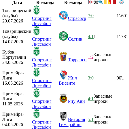
Дата
Команда
Команда
Товарищеский
(клубы)
7:0
1'-60'
Спортинг
Страсбур
20.07.2026
Лиссабон
Товарищеский
(клубы)
4:1
1
1'-78'
Спортинг
Селтик
14.07.2026
Лиссабон
Кубок
Запасные
Португалии
1:2
Спортинг
Торренси
игроки
24.05.2026
Лиссабон
Примейра-
Лига
Жил
3:0
90'...
Спортинг
16.05.2026
Висенте
Лиссабон
Примейра-
Запасные
Лига
4:1
Спортинг
Риу Ави
игроки
11.05.2026
Лиссабон
Примейра-
Запасные
Лига
Витория
5:1
Спортинг
игроки
04.05.2026
Гимарайнш
Лиссабон