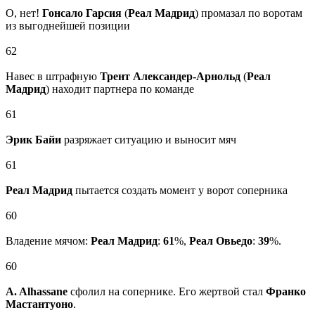
О, нет!
Гонсало Гарсия
(
Реал Мадрид
) промазал по воротам
из выгоднейшей позиции
62
Навес в штрафную
Трент Александер-Арнольд
(
Реал
Мадрид
) находит партнера по команде
61
Эрик Байи
разряжает ситуацию и выносит мяч
61
Реал Мадрид
пытается создать момент у ворот соперника
60
Владение мячом:
Реал Мадрид
:
61
%,
Реал Овьедо
:
39
%.
60
A. Alhassane
сфолил на сопернике. Его жертвой стал
Франко
Мастантуоно
.