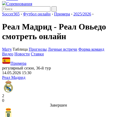
Соревнования
Soccer365
›
Футбол онлайн
›
Примера
›
2025/2026
›
Реал Мадрид - Реал Овьедо
смотреть онлайн
Матч
Таблица
Прогнозы
Личные встречи
Форма команд
Видео
Новости
Ставки
Примера
регулярный сезон, 36-й тур
14.05.2026 15:30
Реал Мадрид
2
0
Завершен