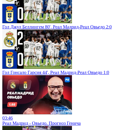
Гол Джуд Беллингем 80', Реал Мадрид-Реал Овьедо 2:0
Гол Гонсало Гарсия 44', Реал Мадрид-Реал Овьедо 1:0
03:46
Реал Мадрид - Овьедо. Прогноз Генича