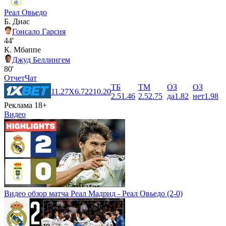
Реал Овьедо
Б. Диас
Гонсало Гарсия
44'
К. Мбаппе
Джуд Беллингем
80'
Отчет
Чат
ТБ
ТМ
ОЗ
ОЗ
1
1.27
X
6.72
2
10.20
2.5
1.46
2.5
2.75
да
1.82
нет
1.98
Реклама 18+
Видео
Видео обзор матча Реал Мадрид - Реал Овьедо (2-0)