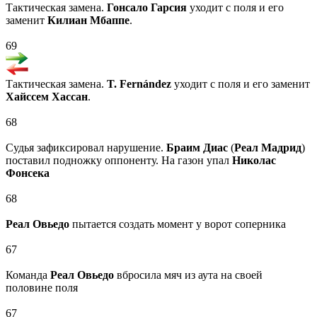
Тактическая замена.
Гонсало Гарсия
уходит с поля и его
заменит
Килиан Мбаппе
.
69
Тактическая замена.
T. Fernández
уходит с поля и его заменит
Хайссем Хассан
.
68
Судья зафиксировал нарушение.
Браим Диас
(
Реал Мадрид
)
поставил подножку оппоненту. На газон упал
Николас
Фонсека
68
Реал Овьедо
пытается создать момент у ворот соперника
67
Команда
Реал Овьедо
вбросила мяч из аута на своей
половине поля
67