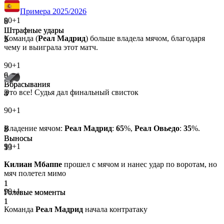
Примера 2025/2026
90+1
6
8
Штрафные удары
Штрафные удары
Команда (
Реал Мадрид
) больше владела мячом, благодаря
2
5
чему и выиграла этот матч.
90+1
9
6
Вбрасывания
Вбрасывания
Это все! Судья дал финальный свисток
8
4
90+1
Владение мячом:
Реал Мадрид
:
65
%,
Реал Овьедо
:
35
%.
8
5
Выносы
Выносы
90+1
13
5
Килиан Мбаппе
прошел с мячом и нанес удар по воротам, но
мяч полетел мимо
1
1
90+1
Голевые моменты
Голевые моменты
1
1
Команда
Реал Мадрид
начала контратаку