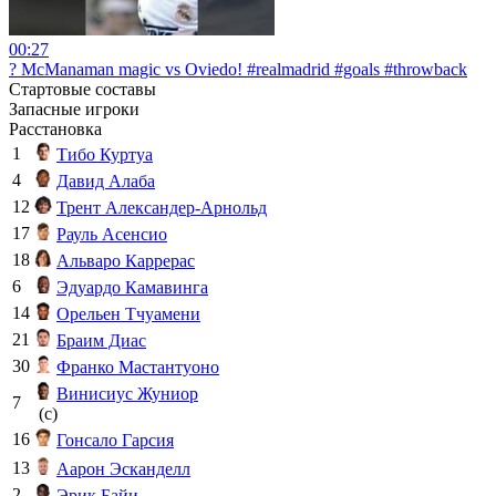
00:27
? McManaman magic vs Oviedo! #realmadrid #goals #throwback
Стартовые составы
Запасные игроки
Расстановка
1
Тибо Куртуа
4
Давид Алаба
12
Трент Александер-Арнольд
17
Рауль Асенсио
18
Альваро Каррерас
6
Эдуардо Камавинга
14
Орельен Тчуамени
21
Браим Диас
30
Франко Мастантуоно
Винисиус Жуниор
7
(c)
16
Гонсало Гарсия
13
Аарон Эсканделл
2
Эрик Байи