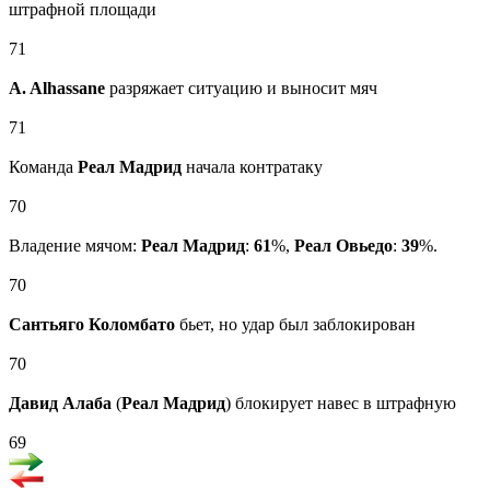
штрафной площади
71
A. Alhassane
разряжает ситуацию и выносит мяч
71
Команда
Реал Мадрид
начала контратаку
70
Владение мячом:
Реал Мадрид
:
61
%,
Реал Овьедо
:
39
%.
70
Сантьяго Коломбато
бьет, но удар был заблокирован
70
Давид Алаба
(
Реал Мадрид
) блокирует навес в штрафную
69