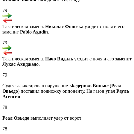
79
Тактическая замена.
Николас Фонсека
уходит с поля и его
заменит
Pablo Agudín
.
79
Тактическая замена.
Начо Видаль
уходит с поля и его заменит
Лукас Ахиджадо
.
79
Судья зафиксировал нарушение.
Федерико Виньяс
(
Реал
Овьедо
) поставил подножку оппоненту. На газон упал
Рауль
Асенсио
78
Реал Овьедо
выполняет удар от ворот
78