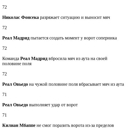
72
Николас Фонсека
разряжает ситуацию и выносит мяч
72
Реал Мадрид
пытается создать момент у ворот соперника
72
Команда
Реал Мадрид
вбросила мяч из аута на своей
половине поля
72
Реал Овьедо
на чужой половине поля вбрасывает мяч из аута
71
Реал Овьедо
выполняет удар от ворот
71
Килиан Мбаппе
не смог поразить ворота из-за пределов