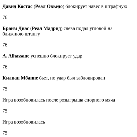
Давид Костас
(
Реал Овьедо
) блокирует навес в штрафную
76
Браим Диас
(
Реал Мадрид
) слева подал угловой на
ближнюю штангу
76
A. Alhassane
успешно блокирует удар
76
Килиан Мбаппе
бьет, но удар был заблокирован
75
Игра возобновилась после розыгрыша спорного мяча
75
Игра возобновилась
75