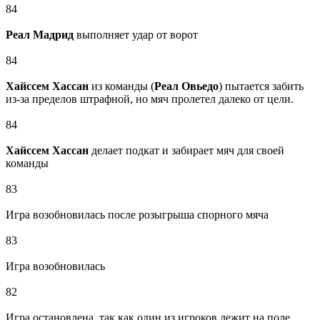
84
Реал Мадрид
выполняет удар от ворот
84
Хайссем Хассан
из команды (
Реал Овьедо
) пытается забить
из-за пределов штрафной, но мяч пролетел далеко от цели.
84
Хайссем Хассан
делает подкат и забирает мяч для своей
команды
83
Игра возобновилась после розыгрыша спорного мяча
83
Игра возобновилась
82
Игра остановлена, так как один из игроков лежит на поле