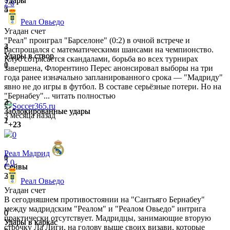
Удары
Удары
2
0
4
5
Реал Овьедо
Угадан счет
"Реал" проиграл "Барселоне" (0:2) в очной встрече и
4
3
распрощался с математическими шансами на чемпионство.
Удары в створ
Удары в створ
Клуб сотрясается скандалами, борьба во всех турнирах
0
1
завершена, Флорентино Перес анонсировал выборы на три
года ранее изначально запланированного срока — "Мадриду"
явно не до игры в футбол. В составе серьёзные потери. Но на
"Бернабеу"...
читать полностью
2
3
Soccer365.ru
Заблокированные удары
Заблокированные удары
3 месяца назад
2
1
+23
0
Реал Мадрид
0
1
2
0
Сейвы
Сейвы
3
2
Реал Овьедо
Угадан счет
В сегодняшнем противостоянии на "Сантьяго Бернабеу"
между мадридским "Реалом" и "Реалом Овьедо" интрига
0
0
практически отсутствует. Мадридцы, занимающие вторую
Удары в каркас
Удары в каркас
строчку Ла Лиги, на голову выше своих визави, которые