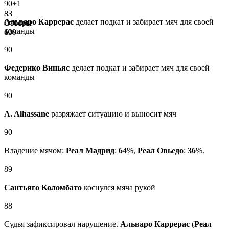
90+1
33
83
Альваро Каррерас
делает подкат и забирает мяч для своей
Отборы
Отборы
команды
100
63
90
Федерико Виньяс
делает подкат и забирает мяч для своей
команды
90
A. Alhassane
разряжает ситуацию и выносит мяч
90
Владение мячом:
Реал Мадрид
:
64
%,
Реал Овьедо
:
36
%.
89
Сантьяго Коломбато
коснулся мяча рукой
88
Судья зафиксировал нарушение.
Альваро Каррерас
(
Реал