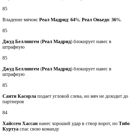
85
Владение мячом:
Реал Мадрид
:
64
%,
Реал Овьедо
:
36
%.
85
Джуд Беллингем
(
Реал Мадрид
) блокирует навес в
штрафную
85
Джуд Беллингем
(
Реал Мадрид
) блокирует навес в
штрафную
85
Санти Касорла
подает угловой слева, но мяч не доходит до
партнеров
84
Хайссем Хассан
нанес хороший удар в створ ворот, но
Тибо
Куртуа
спас свою команду