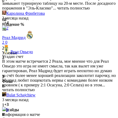
0
0
замыкают турнирную таблицу на 20-м месте. После досадного
поражения в "Эль-Класико"...
читать полностью
Каролина Фрибетова
3 месяца назад
62
68
+4
Владение %
Владение %
2
38
32
Реал Мадрид
2
0
2
2
Реал Овьедо
Угловые
Угловые
Угадан счет
3
2
В этом матче встречается 2 Реала, мое мнение что для Реал
Овьедо это игра не имеет смысла, так как вылет им уже
гарантирован, Реал Мадрид будет играть неохотно но думаю
за счёт более менее хорошей реализации заколотит парочку, но
2
5
Мадрид любит пощекотать нервы с командами более низким
Фолы
Фолы
уровнем ( к примеру 2:1 Осасуна, 2:0 Сельта) но в этом...
6
8
читать полностью
Bulat Schajchiew
3 месяца назад
+3
1
1
Офсайды
Офсайды
0
1
0
Информация о матче