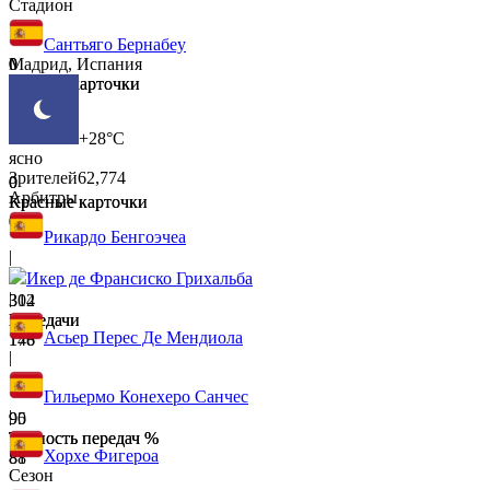
Стадион
Сантьяго Бернабеу
0
0
Мадрид, Испания
Желтые карточки
Желтые карточки
0
0
+28°C
ясно
Зрителей
62,774
0
0
Арбитры
Красные карточки
Красные карточки
0
0
Рикардо Бенгоэчеа
|
Икер де Франсиско Грихальба
|
302
314
Передачи
Передачи
Асьер Перес Де Мендиола
178
146
|
Гильермо Конехеро Санчес
|
90
95
Точность передач %
Точность передач %
Хорхе Фигероа
81
88
Сезон