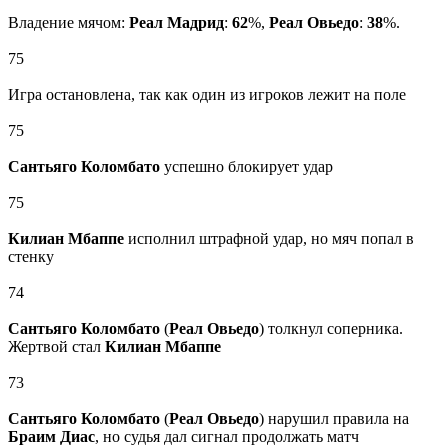
Владение мячом:
Реал Мадрид
:
62
%,
Реал Овьедо
:
38
%.
75
Игра остановлена, так как один из игроков лежит на поле
75
Сантьяго Коломбато
успешно блокирует удар
75
Килиан Мбаппе
исполнил штрафной удар, но мяч попал в
стенку
74
Сантьяго Коломбато
(
Реал Овьедо
) толкнул соперника.
Жертвой стал
Килиан Мбаппе
73
Сантьяго Коломбато
(
Реал Овьедо
) нарушил правила на
Браим Диас
, но судья дал сигнал продолжать матч