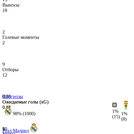
Выносы
18
2
Голевые моменты
2
9
Отборы
12
0.78
0.68
Прогнозы
Ожидаемые голы (xG)
Ожидаемые голы (xG)
0.42
0.61
1%
98% (1000)
1%
(15)
(8)
10
9
Реал Мадрид