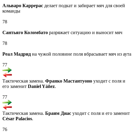
Альваро Каррерас
делает подкат и забирает мяч для своей
команды
78
Сантьяго Коломбато
разряжает ситуацию и выносит мяч
78
Реал Мадрид
на чужой половине поля вбрасывает мяч из аута
77
Тактическая замена.
Франко Мастантуоно
уходит с поля и
его заменит
Daniel Yáñez
.
77
Тактическая замена.
Браим Диас
уходит с поля и его заменит
César Palacios
.
76