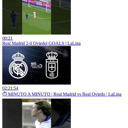
00:21
Real Madrid 2-0 Oviedo| GOALS | LaLiga
02:21:54
⏱️ MINUTO A MINUTO | Real Madrid vs Real Oviedo | LaLiga