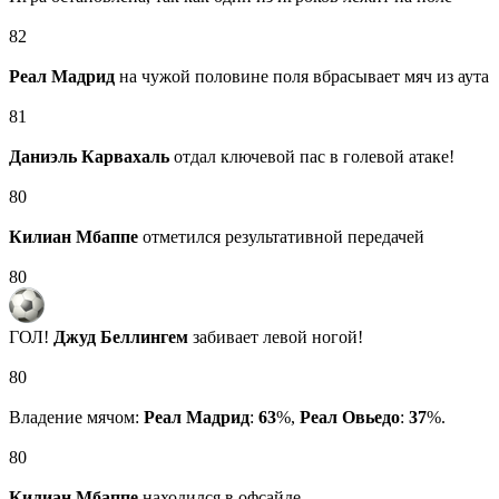
82
Реал Мадрид
на чужой половине поля вбрасывает мяч из аута
81
Даниэль Карвахаль
отдал ключевой пас в голевой атаке!
80
Килиан Мбаппе
отметился результативной передачей
80
ГОЛ!
Джуд Беллингем
забивает левой ногой!
80
Владение мячом:
Реал Мадрид
:
63
%,
Реал Овьедо
:
37
%.
80
Килиан Мбаппе
находился в офсайде