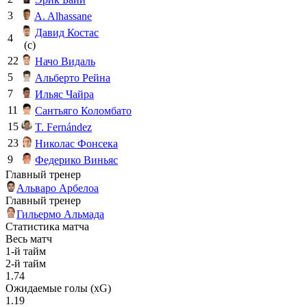
3
A. Alhassane
Давид Костас
4
(c)
22
Начо Видаль
5
Альберто Рейна
7
Ильяс Чайра
11
Сантьяго Коломбато
15
T. Fernández
23
Николас Фонсека
9
Федерико Виньяс
Главный тренер
Альваро Арбелоа
Главный тренер
Гильермо Альмада
Статистика матча
Весь матч
1-й тайм
2-й тайм
1.74
Ожидаемые голы (xG)
1.19