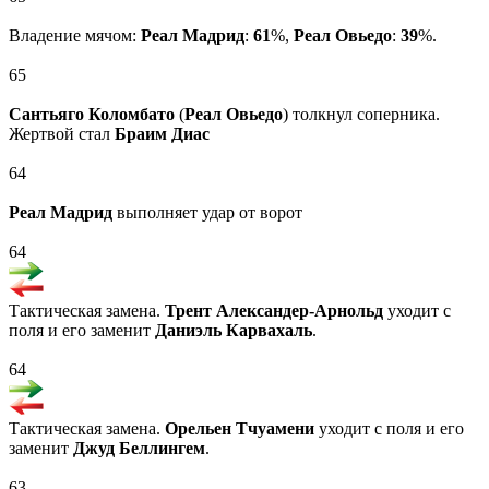
Владение мячом:
Реал Мадрид
:
61
%,
Реал Овьедо
:
39
%.
65
Сантьяго Коломбато
(
Реал Овьедо
) толкнул соперника.
Жертвой стал
Браим Диас
64
Реал Мадрид
выполняет удар от ворот
64
Тактическая замена.
Трент Александер-Арнольд
уходит с
поля и его заменит
Даниэль Карвахаль
.
64
Тактическая замена.
Орельен Тчуамени
уходит с поля и его
заменит
Джуд Беллингем
.
63