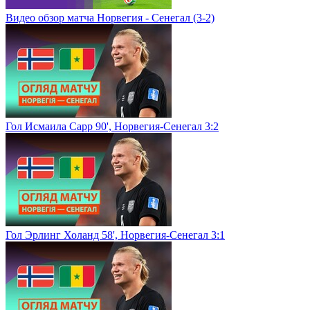
Видео обзор матча Норвегия - Сенегал (3-2)
Гол Исмаила Сарр 90', Норвегия-Сенегал 3:2
Гол Эрлинг Холанд 58', Норвегия-Сенегал 3:1