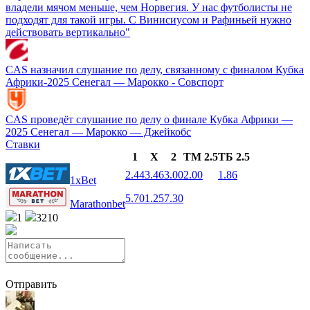
владели мячом меньше, чем Норвегия. У нас футболисты не
подходят для такой игры. С Винисиусом и Рафиньей нужно
действовать вертикально"
CAS назначил слушание по делу, связанному с финалом Кубка
Африки‑2025 Сенегал — Марокко - Совспорт
CAS проведёт слушание по делу о финале Кубка Африки —
2025 Сенегал — Марокко — Джейкобс
Ставки
1
X
2
ТМ 2.5
ТБ 2.5
2.44
3.46
3.00
2.00
1.86
1xBet
5.70
1.25
7.30
Marathonbet
1
3210
Отправить