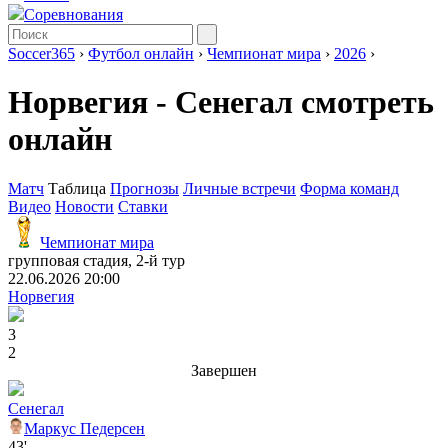
Соревнования
Soccer365
›
Футбол онлайн
›
Чемпионат мира
›
2026
›
Норвегия - Сенегал смотреть
онлайн
Матч
Таблица
Прогнозы
Личные встречи
Форма команд
Видео
Новости
Ставки
Чемпионат мира
групповая стадия, 2-й тур
22.06.2026 20:00
Норвегия
3
2
Завершен
Сенегал
Маркус Педерсен
43'