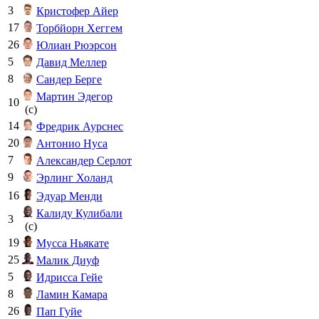
3
Кристофер Айер
17
Торбйорн Хеггем
26
Юлиан Рюэрсон
5
Давид Меллер
8
Сандер Берге
Мартин Эдегор
10
(c)
14
Фредрик Аурснес
20
Антонио Нуса
7
Александер Серлот
9
Эрлинг Холанд
16
Эдуар Менди
Калиду Кулибали
3
(c)
19
Мусса Ньякате
25
Малик Диуф
5
Идрисса Гейе
8
Ламин Камара
26
Пап Гуйе