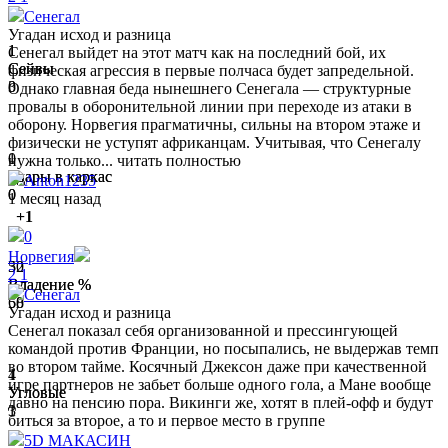
Сенегал
Угадан исход и разница
1
1
Сенегал выйдет на этот матч как на последний бой, их
Сейвы
Сейвы
физическая агрессия в первые полчаса будет запредельной.
3
0
Однако главная беда нынешнего Сенегала — структурные
провалы в оборонительной линии при переходе из атаки в
оборону. Норвегия прагматичны, сильны на втором этаже и
физически не уступят африканцам. Учитывая, что Сенегалу
1
0
нужна только...
читать полностью
Удары в каркас
Удары в каркас
Anton1235
0
0
1 месяц назад
+1
0
Норвегия
50
32
2
1
Владение %
Владение %
Сенегал
50
68
Угадан исход и разница
Сенегал показал себя организованной и прессингующей
командой против Франции, но посыпались, не выдержав темп
во втором тайме. Косячный Джексон даже при качественной
4
1
игре партнеров не забьет больше одного гола, а Мане вообще
Угловые
Угловые
давно на пенсию пора. Викинги же, хотят в плей-офф и будут
1
3
биться за второе, а то и первое место в группе
5D МАКАСИН