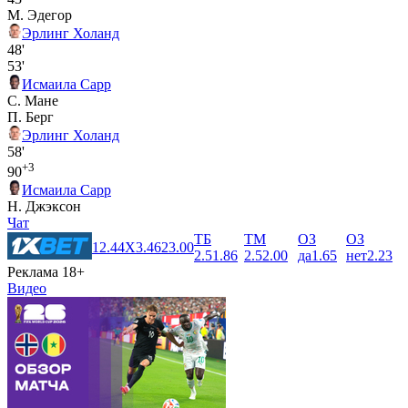
М. Эдегор
Эрлинг Холанд
48'
53'
Исмаила Сарр
С. Мане
П. Берг
Эрлинг Холанд
58'
+3
90
Исмаила Сарр
Н. Джэксон
Чат
ТБ
ТМ
ОЗ
ОЗ
1
2.44
X
3.46
2
3.00
2.5
1.86
2.5
2.00
да
1.65
нет
2.23
Реклама 18+
Видео