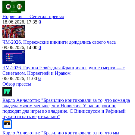
Норвегия ― Сенегал: превью
18.06.2026, 17:35
0
ЧМ-2026. Норвежские викинги дождались своего часа
09.06.2026, 14:00
0
ЧМ-2026. Группа I: звёздная Франция в группе смерти — с
Сенегалом, Норвегией и Ираком
06.06.2026, 11:00
0
Обзор прессы
Карло Анчелотти: "Бразилию критиковали за то, что команда
владела мячом меньше, чем Норвегия. У нас игроки не
подходят для игры во владение. С Винисиусом и Рафиньей
нужно играть вертикально"
Карло Анчелотти: "Бразилию критиковали за то, что мы