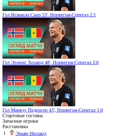
Гол Исмаила Сарр 53', Норвегия-Сенегал 2:1
Гол Эрлинг Холанд 48', Норвегия-Сенегал 2:0
Гол Маркус Педерсен 43', Норвегия-Сенегал 1:0
Стартовые составы
Запасные игроки
Расстановка
1
Эрьян Нюланд