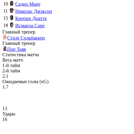
10
Садио Мане
11
Николас Джэксон
15
Крепин Диатта
18
Исмаила Сарр
Главный тренер
Столе Сольбаккен
Главный тренер
Пап Тьяв
Статистика матча
Весь матч
1-й тайм
2-й тайм
2.1
Ожидаемые голы (xG)
1.7
13
Удары
16