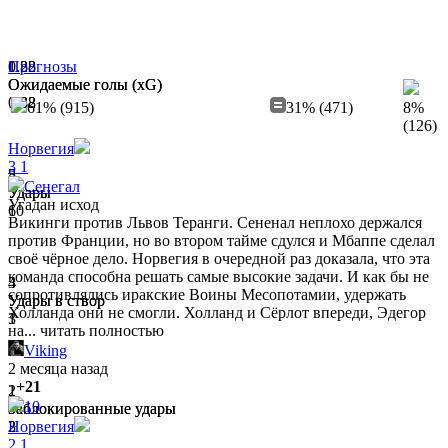
1.22
0.88
Прогнозы
Ожидаемые голы (xG)
Ожидаемые голы (xG)
0.32
1.38
61% (915)
31% (471)
8%
(126)
Норвегия
3
1
8
5
Сенегал
Удары
Удары
Угадан исход
6
10
Викинги против Львов Теранги. Сененал неплохо держался
против Франции, но во втором тайме сдулся и Мбаппе сделал
своё чёрное дело. Норвегия в очередной раз доказала, что эта
команда способна решать самые высокие задачи. И как бы не
4
3
сопротивлялись иракские Воины Месопотамии, удержать
Удары в створ
Удары в створ
Холланда они не смогли. Холланд и Сёрлот впереди, Эдегор
1
3
на...
читать полностью
Viking
2 месяца назад
+21
1
2
10
Заблокированные удары
Заблокированные удары
2
3
Норвегия
2
1