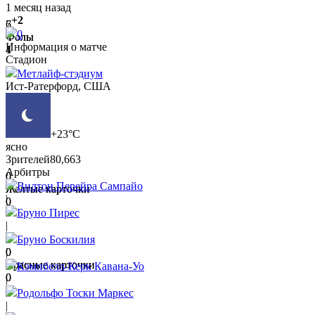
1 месяц назад
+2
6
7
0
Фолы
Фолы
Информация о матче
1
4
Стадион
Метлайф-стэдиум
Ист-Ратерфорд, США
0
0
Офсайды
Офсайды
2
2
+23°C
ясно
Зрителей
80,663
Арбитры
0
0
Вилтон Перейра Сампайо
Желтые карточки
Желтые карточки
|
0
0
Бруно Пирес
|
Бруно Боскилия
0
0
|
Красные карточки
Красные карточки
Кэмпбелл-Керк Кавана-Уо
0
0
|
Родольфо Тоски Маркес
|