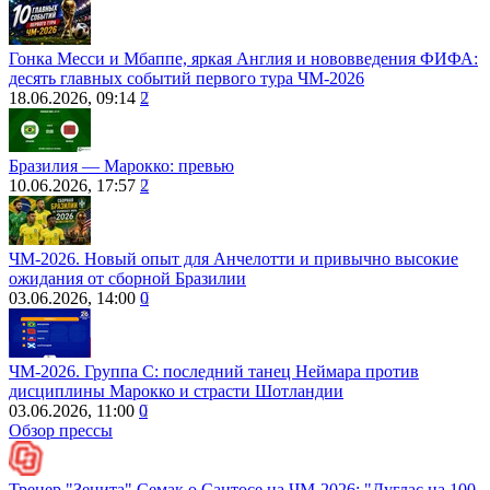
Гонка Месси и Мбаппе, яркая Англия и нововведения ФИФА:
десять главных событий первого тура ЧМ-2026
18.06.2026, 09:14
2
Бразилия — Марокко: превью
10.06.2026, 17:57
2
ЧМ-2026. Новый опыт для Анчелотти и привычно высокие
ожидания от сборной Бразилии
03.06.2026, 14:00
0
ЧМ-2026. Группа С: последний танец Неймара против
дисциплины Марокко и страсти Шотландии
03.06.2026, 11:00
0
Обзор прессы
Тренер "Зенита" Семак о Сантосе на ЧМ-2026: "Дуглас на 100