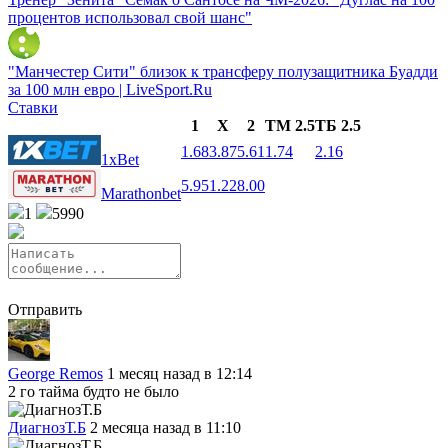
процентов использовал свой шанс"
"Манчестер Сити" близок к трансферу полузащитника Буадди
за 100 млн евро | LiveSport.Ru
Ставки
1
X
2
ТМ 2.5
ТБ 2.5
1.68
3.87
5.61
1.74
2.16
1xBet
5.95
1.22
8.00
Marathonbet
1
5990
Отправить
George Remos
1 месяц назад в 12:14
2 го тайма будто не было
ДиагнозТ.Б
2 месяца назад в 11:10