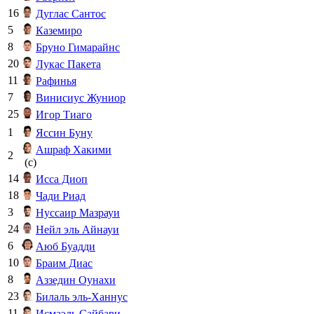
16
Дуглас Сантос
5
Каземиро
8
Бруно Гимарайнс
20
Лукас Пакета
11
Рафинья
7
Винисиус Жуниор
25
Игор Тиаго
1
Яссин Буну
Ашраф Хакими
2
(c)
14
Исса Диоп
18
Чади Риад
3
Нуссаир Мазрауи
24
Нейл эль Айнауи
6
Аюб Буадди
10
Браим Диас
8
Аззедин Оунахи
23
Билаль эль-Ханнус
11
Исмаэль Сайбари