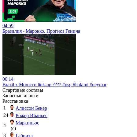
04:59
Бразилия - Марокко. Прогноз Генича
00:14
Brazil x Morocco link-up ???? #psg #hakimi #neymar
Стартовые составы
Запасные игроки
Расстановка
1
Алиссон Бекер
24
Рожер Ибаньес
Маркиньос
4
(c)
3
Габриэл