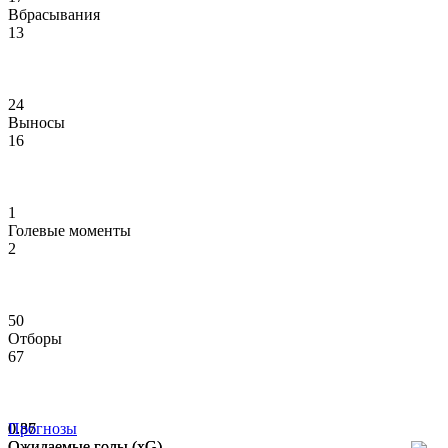
Вбрасывания
13
24
Выносы
16
1
Голевые моменты
2
50
Отборы
67
0.86
0.37
Прогнозы
Ожидаемые голы (xG)
Ожидаемые голы (xG)