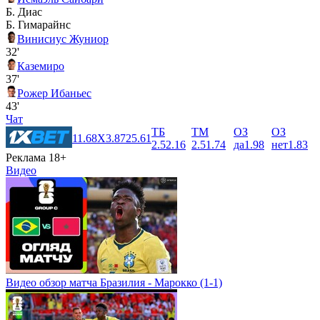
Б. Диас
Б. Гимарайнс
Винисиус Жуниор
32'
Каземиро
37'
Рожер Ибаньес
43'
Чат
ТБ
ТМ
ОЗ
ОЗ
1
1.68
X
3.87
2
5.61
2.5
2.16
2.5
1.74
да
1.98
нет
1.83
Реклама 18+
Видео
Видео обзор матча Бразилия - Марокко (1-1)