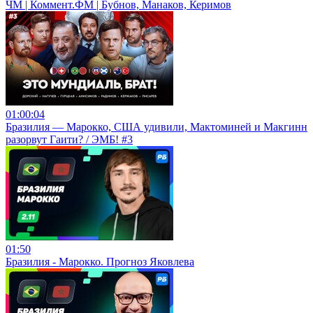
ЧМ | Коммент.ФМ | Бубнов, Манаков, Керимов
01:00:04
Бразилия — Марокко, США удивили, Мактоминей и Макгинн
разорвут Гаити? / ЭМБ! #3
01:50
Бразилия - Марокко. Прогноз Яковлева