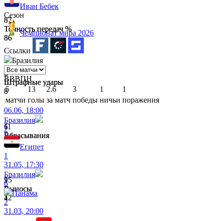
Иван Бебек
Сезон
87
87
Точность передач %
Точность передач %
Чемпионат мира 2026
86
86
Ссылки
Бразилия
8
6
В
В
В
П
Н
Штрафные удары
Штрафные удары
5
13
2.6
3
1
1
8
8
матчи
голы
за матч
победы
ничьи
поражения
06.06, 18:00
Бразилия
11
6
2
Вбрасывания
Вбрасывания
7
6
Египет
1
31.05, 17:30
Бразилия
9
15
6
Выносы
Выносы
Панама
4
12
2
31.03, 20:00