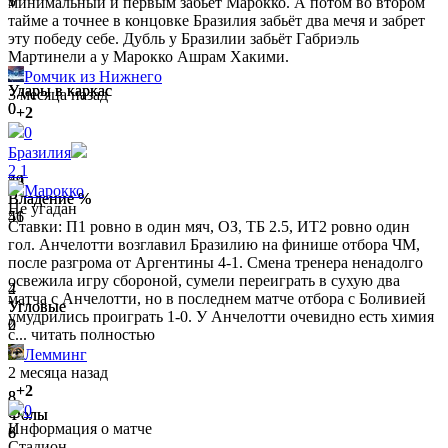
1
3
минимальный и первым забьёт Марокко. А потом во втором
тайме а точнее в концовке Бразилия забьёт два мечя и забрет
эту победу себе. Дубль у Бразилии забьёт Габриэль
Мартинели а у Марокко Ашрам Хакими.
0
0
Ромчик из Нижнего
Удары в каркас
Удары в каркас
3 месяца назад
0
0
+2
0
Бразилия
2
1
54
49
Марокко
Владение %
Владение %
Не угадан
46
51
Ставки: П1 ровно в один мяч, ОЗ, ТБ 2.5, ИТ2 ровно один
гол. Анчелотти возглавил Бразилию на финише отбора ЧМ,
после разгрома от Аргентины 4-1. Смена тренера ненадолго
освежила игру сбороной, сумели переиграть в сухую два
2
4
матча с Анчелотти, но в последнем матче отбора с Боливией
Угловые
Угловые
умудрились проиграть 1-0. У Анчелотти очевидно есть химия
0
2
с...
читать полностью
Лемминг
2 месяца назад
+2
8
8
0
Фолы
Фолы
Информация о матче
8
6
Стадион