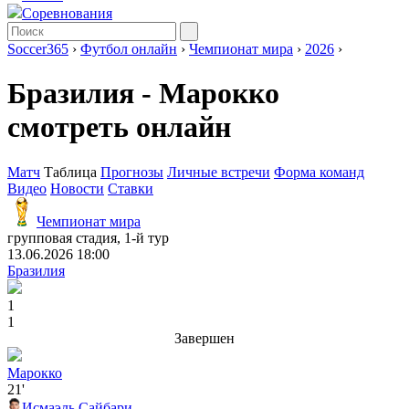
Соревнования
Soccer365
›
Футбол онлайн
›
Чемпионат мира
›
2026
›
Бразилия - Марокко
смотреть онлайн
Матч
Таблица
Прогнозы
Личные встречи
Форма команд
Видео
Новости
Ставки
Чемпионат мира
групповая стадия, 1-й тур
13.06.2026 18:00
Бразилия
1
1
Завершен
Марокко
21'
Исмаэль Сайбари