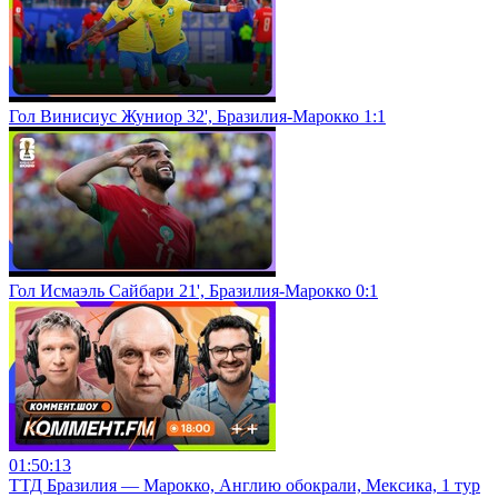
Гол Винисиус Жуниор 32', Бразилия-Марокко 1:1
Гол Исмаэль Сайбари 21', Бразилия-Марокко 0:1
01:50:13
ТТД Бразилия — Марокко, Англию обокрали, Мексика, 1 тур