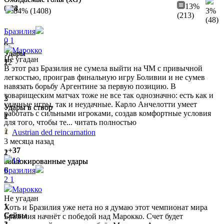
13%
1.28
0.24
84% (1408)
3%
(213)
(48)
Бразилия
0
1
6
6
Марокко
Удары
Удары
Не угадан
12
2
В этот раз Бразилия не сумела выйти на ЧМ с привычной
легкостью, проиграв финальную игру Боливии и не сумев
навязать борьбу Аргентине за первую позицию. В
товарищеским матчах тоже не все так однозначно: есть как и
2
3
удачные игры, так и неудачные. Карло Анчелотти умеет
Удары в створ
Удары в створ
работать с сильными игроками, создав комфортные условия
2
1
для того, чтобы те...
читать полностью
Austrian ded reincarnation
3 месяца назад
+37
2
1
10
Заблокированные удары
Заблокированные удары
6
0
Бразилия
2
1
Марокко
Не угадан
1
1
Хоть и Бразилия уже нета но я думаю этот чемпионат мира
Сейвы
Сейвы
Бразилия начнёт с победой над Марокко. Счет будет