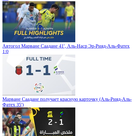
Автогол Марване Саадане 41', Аль-Наср Эр-Рияд-Аль-Фатех
1:0
Марване Саадане получает красную карточку (Аль-Рияд-Аль-
Фатех 35')