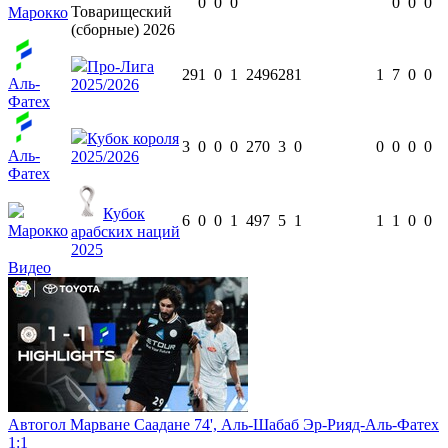
0
0
0
0
0
0
Товарищеский
Марокко
(сборные) 2026
Про-Лига
29
1
0
1
2496
28
1
1
7
0
0
Аль-
2025/2026
Фатех
Кубок короля
3
0
0
0
270
3
0
0
0
0
0
Аль-
2025/2026
Фатех
Кубок
6
0
0
1
497
5
1
1
1
0
0
Марокко
арабских наций
2025
Видео
Автогол Марване Саадане 74', Аль-Шабаб Эр-Рияд-Аль-Фатех
1:1