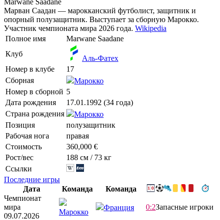
Marwane Saadane
Марван Саадан — марокканский футболист, защитник и
опорный полузащитник. Выступает за сборную Марокко.
Участник чемпионата мира 2026 года.
Wikipedia
Полное имя
Marwane Saadane
Клуб
Аль-Фатех
Номер в клубе
17
Сборная
Марокко
Номер в сборной
5
Дата рождения
17.01.1992 (34 года)
Страна рождения
Марокко
Позиция
полузащитник
Рабочая нога
правая
Стоимость
360,000 €
Рост/вес
188 см / 73 кг
Ссылки
Последние игры
Дата
Команда
Команда
Чемпионат
мира
0:2
Запасные игроки
Франция
Марокко
09.07.2026