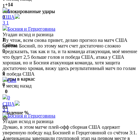
+14
1
1
1
Заблокированные удары
Заблокированные удары
0
3
США
3
1
Босния и Герцеговина
Угадан исход и разница
1
2
Ну чтож, всем снова привет, делаю прогноз на матч США
Сейвы
Сейвы
против Босний, по этому матч счет достаточно сложно
0
0
предсказать, так как и та, и та команда атакующая, моё мнение
что будет 2,5 больше голов и победа США, атака у США
хорошая, но и Босния атакующая команда, хотя защита
достаточно хромая, вижу здесь результативный матч по голам
1
0
и победа США
Удары в каркас
Удары в каркас
Casl
0
0
1 месяц назад
0
0
США
62
35
3
1
Владение %
Владение %
Босния и Герцеговина
38
65
Угадан исход и разница
Думаю, в этом матче плей-офф сборная США одержит
уверенную победу над Боснией и Герцеговиной со счётом 3:1.
Американцы завершили групповой этап на первом месте в