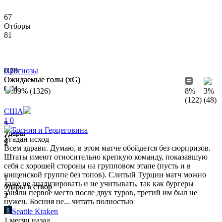
67
Отборы
81
0.73
0.19
Прогнозы
Ожидаемые голы (xG)
Ожидаемые голы (xG)
0.04
0.2
89% (1326)
8%
3%
(122)
(48)
США
1
0
5
3
Босния и Герцеговина
Удары
Удары
Угадан исход
1
9
Всем здрави. Думаю, в этом матче обойдется без сюрпризов.
Штаты имеют относительно крепкую команду, показавшую
себя с хорошей стороны на групповом этапе (пусть и в
нищенской группе без топов). Слитый Турции матч можно
1
1
даже не анализировать и не учитывать, так как бургеры
Удары в створ
Удары в створ
заняли первое место после двух туров, третий им был не
1
2
нужен. Босния не...
читать полностью
Seattle Kraken
1 месяц назад