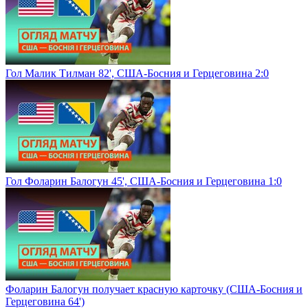
Гол Малик Тилман 82', США-Босния и Герцеговина 2:0
Гол Фоларин Балогун 45', США-Босния и Герцеговина 1:0
Фоларин Балогун получает красную карточку (США-Босния и
Герцеговина 64')