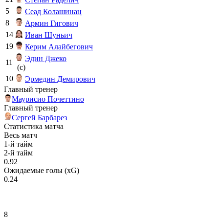
5
Сеад Колашинац
8
Армин Гигович
14
Иван Шуньич
19
Керим Алайбегович
Эдин Джеко
11
(c)
10
Эрмедин Демирович
Главный тренер
Маурисио Почеттино
Главный тренер
Сергей Барбарез
Статистика матча
Весь матч
1-й тайм
2-й тайм
0.92
Ожидаемые голы (xG)
0.24
8