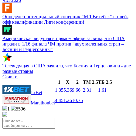
ЧМ-2026
Определен потенциальный соперник "МЛ Витебск" в плей-
офф квалификации Лиги конференций
Американская ведущая в прямом эфире заявила, что США
играли в 1/16 финала ЧМ против "двух маленьких стран –
Боснии и Герцеговины"
Телеведущая в США заявила, что Босния и Герцеговина - две
разные страны
Ставки
1
X
2
ТМ 2.5
ТБ 2.5
1.35
5.36
9.66
2.31
1.61
1xBet
4.45
1.26
10.75
Marathonbet
1
5596