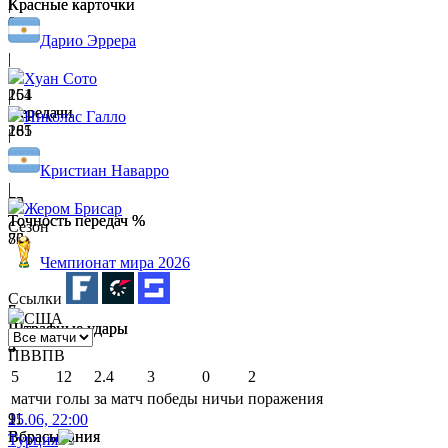
Красные карточки
Красные карточки
|
0
0
Дарио Эррера
|
Хуан Сото
264
151
|
Передачи
Передачи
Николас Галло
165
281
|
Кристиан Наварро
|
89
75
Жером Брисар
Точность передач %
Точность передач %
Сезон
73
86
Чемпионат мира 2026
Ссылки
6
7
США
Штрафные удары
Штрафные удары
4
3
П
В
В
П
В
5
12
2.4
3
0
2
матчи
голы
за матч
победы
ничьи
поражения
11
9
25.06, 22:00
Вбрасывания
Вбрасывания
Турция