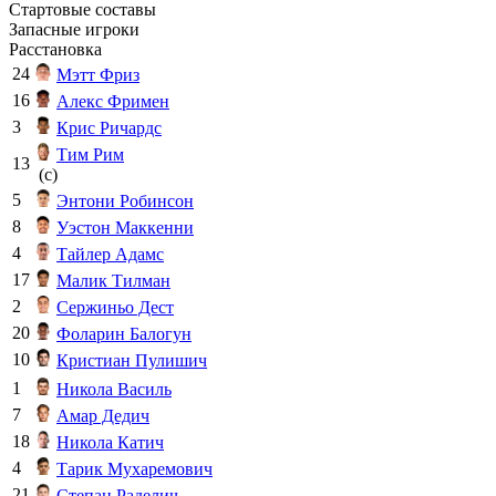
Стартовые составы
Запасные игроки
Расстановка
24
Мэтт Фриз
16
Алекс Фримен
3
Крис Ричардс
Тим Рим
13
(c)
5
Энтони Робинсон
8
Уэстон Маккенни
4
Тайлер Адамс
17
Малик Тилман
2
Сержиньо Дест
20
Фоларин Балогун
10
Кристиан Пулишич
1
Никола Василь
7
Амар Дедич
18
Никола Катич
4
Тарик Мухаремович
21
Степан Раделич