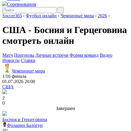
Соревнования
Soccer365
›
Футбол онлайн
›
Чемпионат мира
›
2026
›
США - Босния и Герцеговина
смотреть онлайн
Матч
Прогнозы
Личные встречи
Форма команд
Видео
Новости
Ставки
Чемпионат мира
1/16 финала
01.07.2026 20:00
США
2
0
Завершен
Босния и Герцеговина
Фоларин Балогун
45'