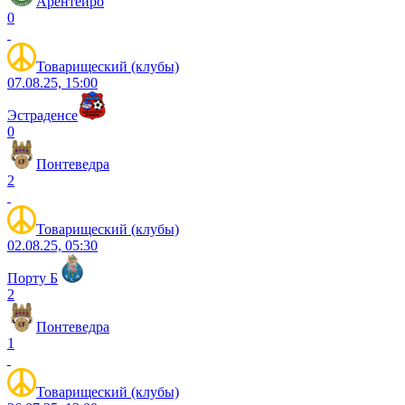
Арентейро
0
Товарищеский (клубы)
07.08.25, 15:00
Эстраденсе
0
Понтеведра
2
Товарищеский (клубы)
02.08.25, 05:30
Порту Б
2
Понтеведра
1
Товарищеский (клубы)