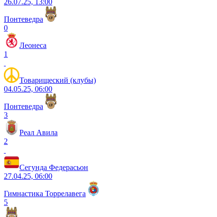
26.07.25, 13:00
Понтеведра
0
Леонеса
1
Товарищеский (клубы)
04.05.25, 06:00
Понтеведра
3
Реал Авила
2
Сегунда Федерасьон
27.04.25, 06:00
Гимнастика Торрелавега
5