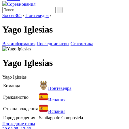
Соревнования
Soccer365
›
Понтеведра
›
Yago Iglesias
Вся информация
Последние игры
Статистика
Yago Iglesias
Yago Iglesias
Команда
Понтеведра
Гражданство
Испания
Страна рождения
Испания
Город рождения
Santiago de Compostela
Последние игры
20.08.25, 13:30