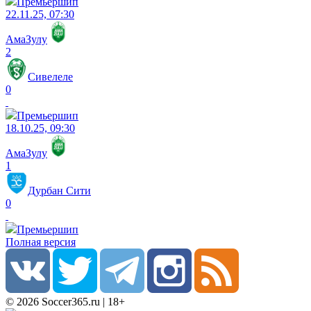
Премьершип
22.11.25, 07:30
АмаЗулу
2
Сивелеле
0
Премьершип
18.10.25, 09:30
АмаЗулу
1
Дурбан Сити
0
Премьершип
Полная версия
© 2026 Soccer365.ru | 18+