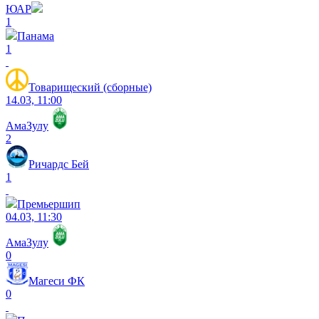
ЮАР
1
Панама
1
Товарищеский (сборные)
14.03, 11:00
АмаЗулу
2
Ричардс Бей
1
Премьершип
04.03, 11:30
АмаЗулу
0
Магеси ФК
0