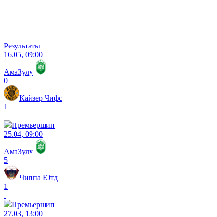
Результаты
16.05, 09:00
АмаЗулу
0
Кайзер Чифс
1
Премьершип
25.04, 09:00
АмаЗулу
5
Чиппа Ютд
1
Премьершип
27.03, 13:00