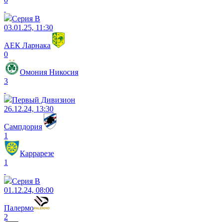
Серия B
03.01.25, 11:30
АЕК Ларнака
0
Омония Никосия
3
Первый Дивизион
26.12.24, 13:30
Сампдория
1
Каррарезе
1
Серия B
01.12.24, 08:00
Палермо
2