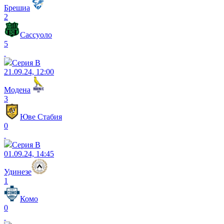
Брешиа
2
Сассуоло
5
Серия B
21.09.24, 12:00
Модена
3
Юве Стабия
0
Серия B
01.09.24, 14:45
Удинезе
1
Комо
0