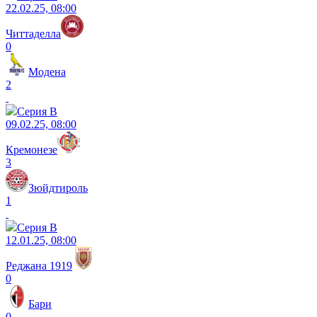
22.02.25, 08:00
Читтаделла
0
Модена
2
Серия B
09.02.25, 08:00
Кремонезе
3
Зюйдтироль
1
Серия B
12.01.25, 08:00
Реджана 1919
0
Бари
0