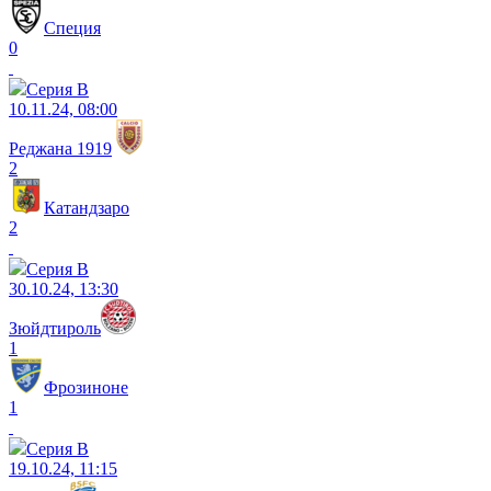
Специя
0
Серия B
10.11.24, 08:00
Реджана 1919
2
Катандзаро
2
Серия B
30.10.24, 13:30
Зюйдтироль
1
Фрозиноне
1
Серия B
19.10.24, 11:15