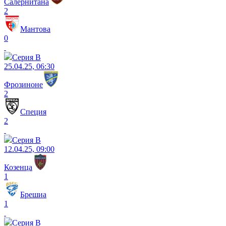
Салернитана
2
Мантова
0
Серия B
25.04.25, 06:30
Фрозиноне
2
Специя
2
Серия B
12.04.25, 09:00
Козенца
1
Брешиа
1
Серия B