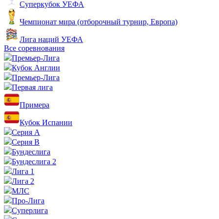
Суперкубок УЕФА
Чемпионат мира (отборочный турнир, Европа)
Лига наций УЕФА
Все соревнования
Премьер-Лига
Кубок Англии
Премьер-Лига
Первая лига
Примера
Кубок Испании
Серия А
Серия B
Бундеслига
Бундеслига 2
Лига 1
Лига 2
МЛС
Про-Лига
Суперлига