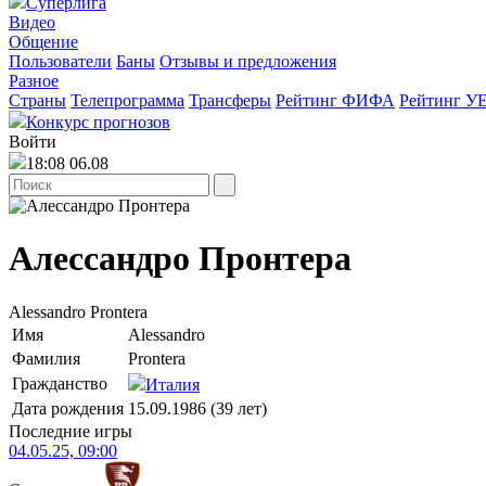
Суперлига
Видео
Общение
Пользователи
Баны
Отзывы и предложения
Разное
Страны
Телепрограмма
Трансферы
Рейтинг ФИФА
Рейтинг У
Конкурс прогнозов
Войти
18:08 06.08
Алессандро Пронтера
Alessandro Prontera
Имя
Alessandro
Фамилия
Prontera
Гражданство
Италия
Дата рождения
15.09.1986 (39 лет)
Последние игры
04.05.25, 09:00