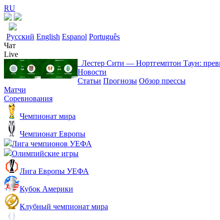
RU
Русский
English
Espanol
Português
Чат
Live
Лестер Сити ― Нортгемптон Таун: пре
Новости
Статьи
Прогнозы
Обзор прессы
Матчи
Соревнования
Чемпионат мира
Чемпионат Европы
Лига чемпионов УЕФА
Олимпийские игры
Лига Европы УЕФА
Кубок Америки
Клубный чемпионат мира