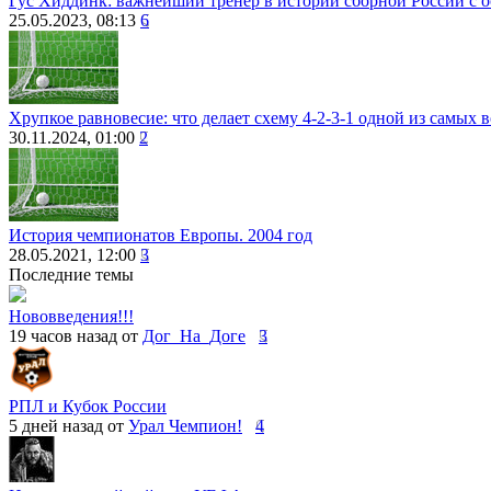
Гус Хиддинк: важнейший тренер в истории сборной России с 
25.05.2023, 08:13
6
Хрупкое равновесие: что делает схему 4-2-3-1 одной из самых
30.11.2024, 01:00
2
История чемпионатов Европы. 2004 год
28.05.2021, 12:00
3
Последние темы
Нововведения!!!
19 часов назад от
Дог_На_Доге
3
РПЛ и Кубок России
5 дней назад от
Урал Чемпион!
4