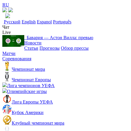
RU
Русский
English
Espanol
Português
Чат
Live
Бавария ― Астон Вилла: превью
Новости
Статьи
Прогнозы
Обзор прессы
Матчи
Соревнования
Чемпионат мира
Чемпионат Европы
Лига чемпионов УЕФА
Олимпийские игры
Лига Европы УЕФА
Кубок Америки
Клубный чемпионат мира