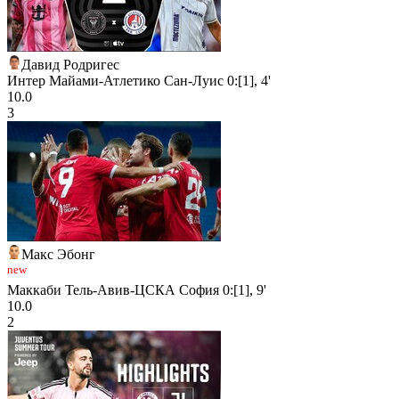
Давид Родригес
Интер Майами-Атлетико Сан-Луис 0:[1], 4'
10.0
3
Макс Эбонг
new
Маккаби Тель-Авив-ЦСКА София 0:[1], 9'
10.0
2