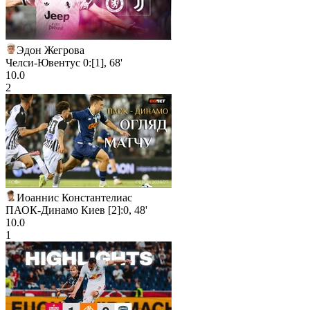
Эдон Жегрова
Челси-Ювентус 0:[1], 68'
10.0
2
Иоаннис Константелиас
ПАОК-Динамо Киев [2]:0, 48'
10.0
1