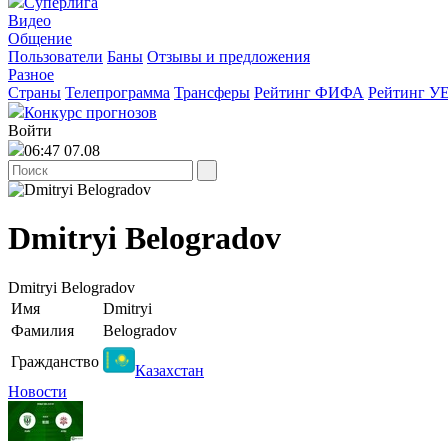
Суперлига
Видео
Общение
Пользователи
Баны
Отзывы и предложения
Разное
Страны
Телепрограмма
Трансферы
Рейтинг ФИФА
Рейтинг У
Конкурс прогнозов
Войти
06:47 07.08
Dmitryi Belogradov
Dmitryi Belogradov
Имя
Dmitryi
Фамилия
Belogradov
Гражданство
Казахстан
Новости