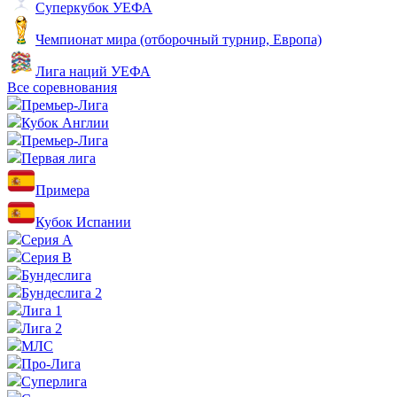
Суперкубок УЕФА
Чемпионат мира (отборочный турнир, Европа)
Лига наций УЕФА
Все соревнования
Премьер-Лига
Кубок Англии
Премьер-Лига
Первая лига
Примера
Кубок Испании
Серия А
Серия B
Бундеслига
Бундеслига 2
Лига 1
Лига 2
МЛС
Про-Лига
Суперлига